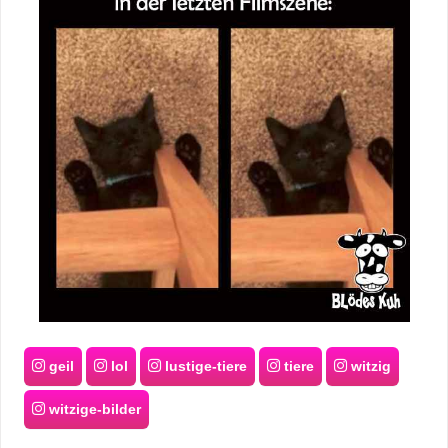
geil
lol
lustige-tiere
tiere
witzig
witzige-bilder