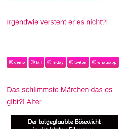
r
Irgendwie versteht er es nicht?!
b
c
o
d
demo
fail
friday
twitter
whatsapp
e
Das schlimmste Märchen das es
gibt?! Alter