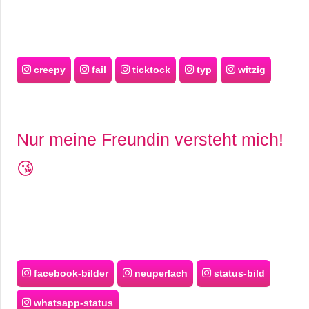
creepy
fail
ticktock
typ
witzig
Nur meine Freundin versteht mich!
😘
facebook-bilder
neuperlach
status-bild
whatsapp-status