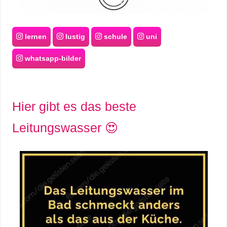
lernen
lustig
schule
uni
whatsapp-bilder
Hier gibt es das beste
Leitungswasser 😍