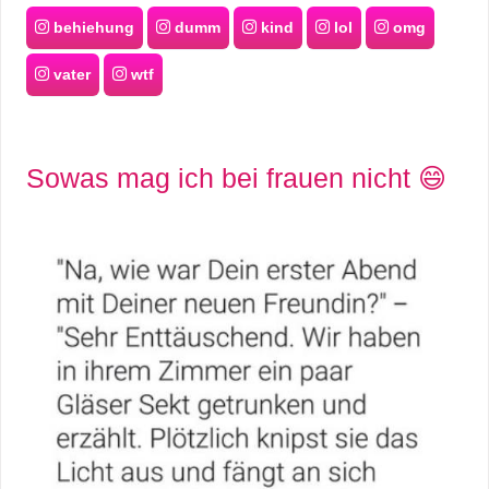
behiehung
dumm
kind
lol
omg
vater
wtf
Sowas mag ich bei frauen nicht 😄