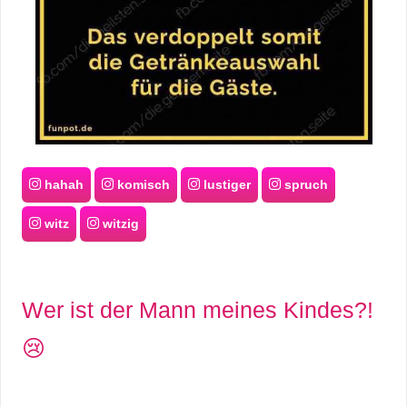
hahah
komisch
lustiger
spruch
witz
witzig
Wer ist der Mann meines Kindes?!
😢