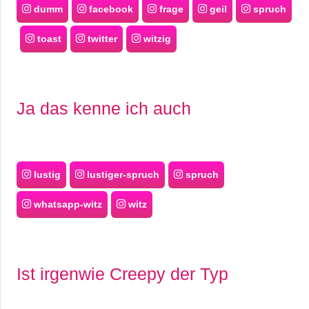
dumm
facebook
frage
geil
spruch
toast
twitter
witzig
Ja das kenne ich auch
lustig
lustiger-spruch
spruch
whatsapp-witz
witz
Ist irgenwie Creepy der Typ