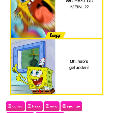
comic
freak
omg
sponge