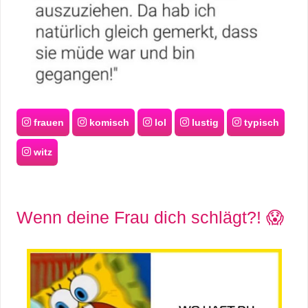
frauen
komisch
lol
lustig
typisch
witz
Wenn deine Frau dich schlägt?! 😱