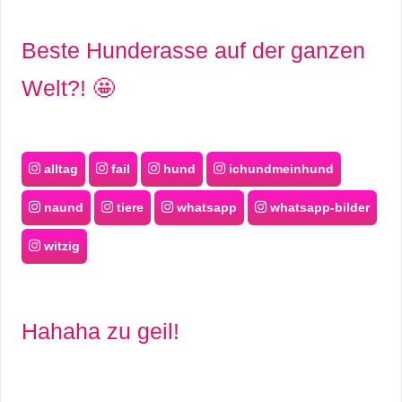
Beste Hunderasse auf der ganzen
Welt?! 🤩
alltag
fail
hund
ichundmeinhund
naund
tiere
whatsapp
whatsapp-bilder
witzig
Hahaha zu geil!