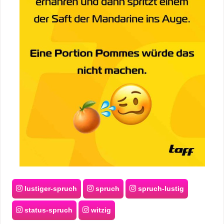
lustiger-spruch
spruch
spruch-lustig
status-spruch
witzig