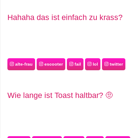
Hahaha das ist einfach zu krass?
alte-frau
escooter
fail
lol
twitter
Wie lange ist Toast haltbar? 🤨