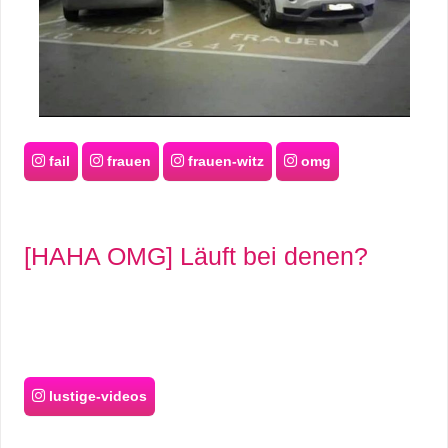
fail
frauen
frauen-witz
omg
[HAHA OMG] Läuft bei denen?
lustige-videos