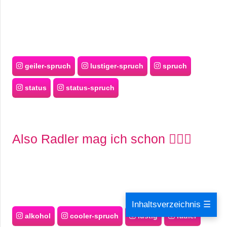
geiler-spruch
lustiger-spruch
spruch
status
status-spruch
Also Radler mag ich schon 🧝🏻‍♂️
Inhaltsverzeichnis ☰
alkohol
cooler-spruch
lustig
radler