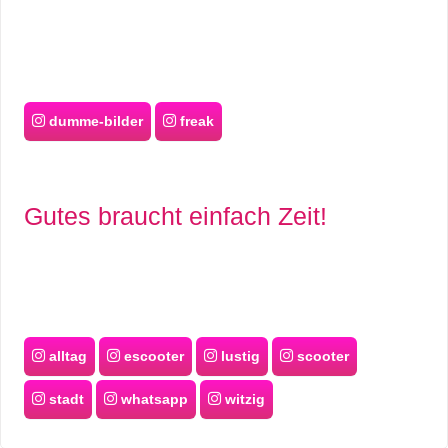
dumme-bilder
freak
Gutes braucht einfach Zeit!
alltag
escooter
lustig
scooter
stadt
whatsapp
witzig