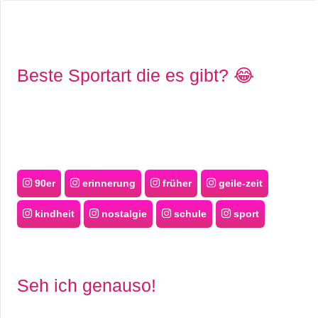
Beste Sportart die es gibt? 😂
90er
erinnerung
früher
geile-zeit
kindheit
nostalgie
schule
sport
Seh ich genauso!