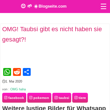
☰
😊 🌱 ☀️
Blogseite.com
O
OMG! Taubsi gibt es nicht haben sie
n
gesagt?!
l
i
n
e
WhatsApp
Reddit
Teilen
T
1. Mai 2020
o
von :
OMG haha
o
facebook
pokemon
taubsi
tiere
Weitere lustige Bilder für Whatsapp
l