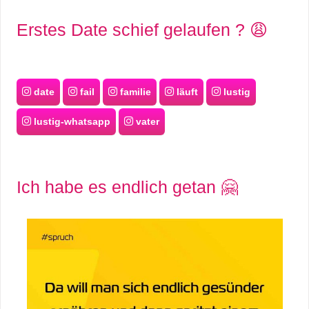
Erstes Date schief gelaufen ? 😩
date
fail
familie
läuft
lustig
lustig-whatsapp
vater
Ich habe es endlich getan 🤗