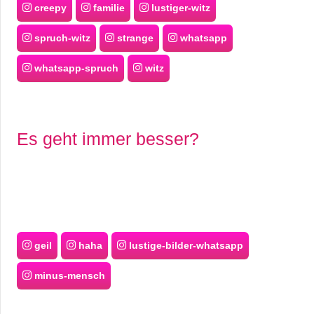
creepy
familie
lustiger-witz
spruch-witz
strange
whatsapp
whatsapp-spruch
witz
Es geht immer besser?
geil
haha
lustige-bilder-whatsapp
minus-mensch