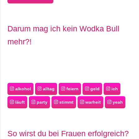
Darum mag ich kein Wodka Bull
mehr?!
alkohol
alltag
feiern
geld
ich
läuft
party
stimmt
warheit
yeah
So wirst du bei Frauen erfolgreich?