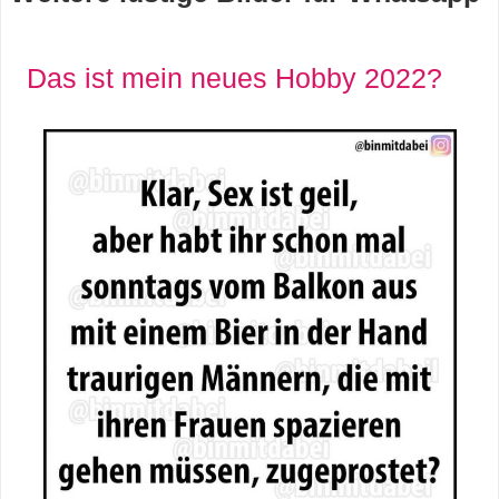
s
Das ist mein neues Hobby 2022?
S
h
o
r
t
c
u
t
s