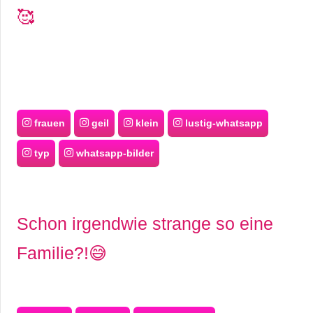
🥰
frauen
geil
klein
lustig-whatsapp
typ
whatsapp-bilder
Schon irgendwie strange so eine
Familie?!😅