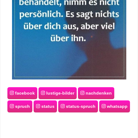
facebook
lustige-bilder
nachdenken
spruch
status
status-spruch
whatsapp