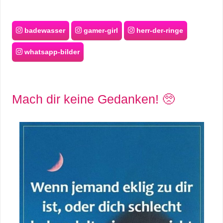
badewasser
gamer-girl
herr-der-ringe
whatsapp-bilder
Mach dir keine Gedanken! 🥺