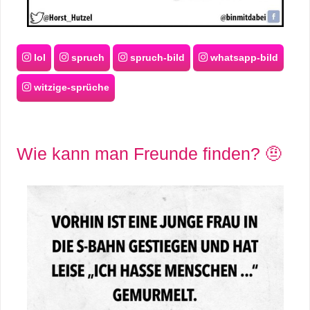
C
lol
spruch
spruch-bild
whatsapp-bild
o
witzige-sprüche
m
p
Wie kann man Freunde finden? 🤨
u
t
e
r
C