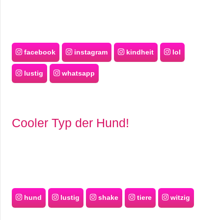
facebook
instagram
kindheit
lol
lustig
whatsapp
Cooler Typ der Hund!
hund
lustig
shake
tiere
witzig