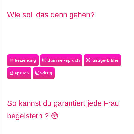
Wie soll das denn gehen?
beziehung
dummer-spruch
lustige-bilder
spruch
witzig
So kannst du garantiert jede Frau
begeistern ? 😳