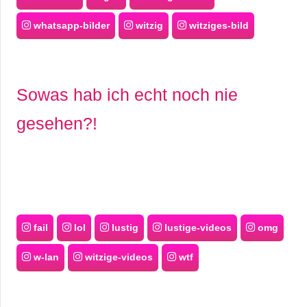
whatsapp-bilder
witzig
witziges-bild
Sowas hab ich echt noch nie
gesehen?!
fail
lol
lustig
lustige-videos
omg
w-lan
witzige-videos
wtf