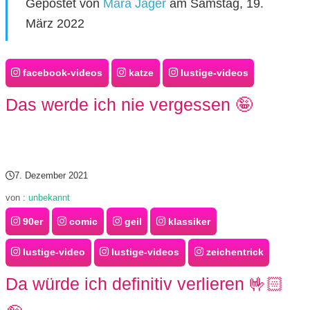
Gepostet von
Mara Jäger
am Samstag, 19.
s
März 2022
facebook-videos
katze
lustige-videos
S
Das werde ich nie vergessen 🤪
h
o
r
7. Dezember 2021
t
von :
unbekannt
c
90er
comic
geil
klassiker
u
lustige-video
lustige-videos
zeichentrick
t
Da würde ich definitiv verlieren 🤟🏻
s