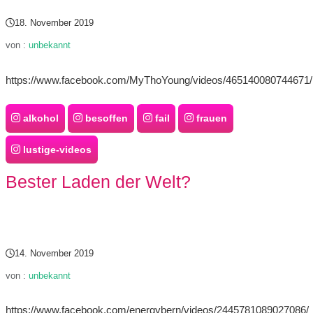
18. November 2019
von :
unbekannt
https://www.facebook.com/MyThoYoung/videos/465140080
alkohol
besoffen
fail
frauen
lustige-videos
Bester Laden der Welt?
14. November 2019
von :
unbekannt
https://www.facebook.com/energybern/videos/2445781089027086/