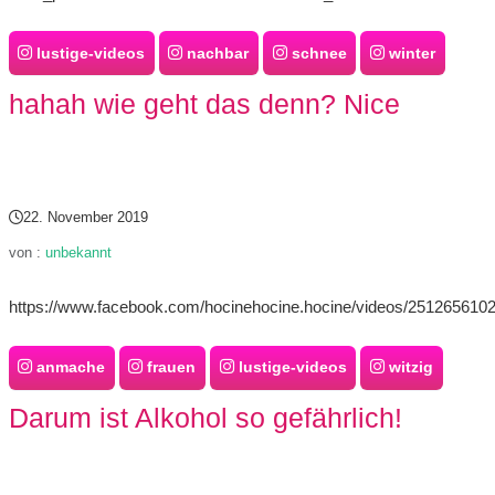
lustige-videos
nachbar
schnee
winter
hahah wie geht das denn? Nice
22. November 2019
von :
unbekannt
https://www.facebook.com/hocinehocine.hocine/videos/25
anmache
frauen
lustige-videos
witzig
Darum ist Alkohol so gefährlich!