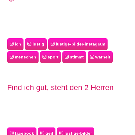
ich
lustig
lustige-bilder-instagram
menschen
sport
stimmt
warheit
Find ich gut, steht den 2 Herren
facebook
geil
lustige-bilder