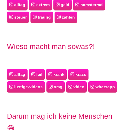
alltag
extrem
geld
hamsterrad
steuer
traurig
zahlen
Wieso macht man sowas?!
alltag
fail
krank
krass
lustige-videos
omg
video
whatsapp
Darum mag ich keine Menschen
😅