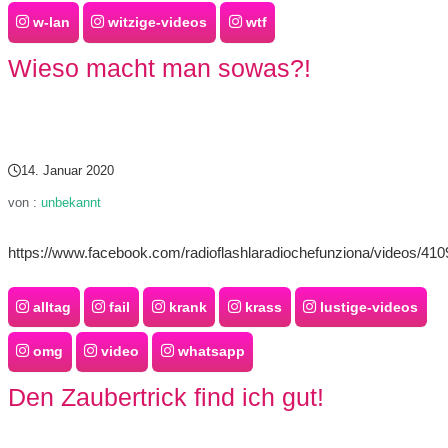
/
w-lan
witzige-videos
wtf
L
Wieso macht man sowas?!
i
n
u
14. Januar 2020
x
von :
unbekannt
https://www.facebook.com/radioflashlaradiochefunziona/vi
H
alltag
fail
krank
krass
lustige-videos
e
omg
video
whatsapp
x
Den Zaubertrick find ich gut!
F
a