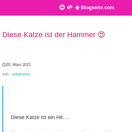
😊 🌱 ☀️
Blogseite.com
O
Diese Katze ist der Hammer 😍
n
l
i
20. März 2022
n
von :
unbekannt
e
T
o
o
Diese Katze ist ein Hit….
l