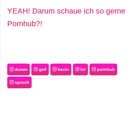
YEAH! Darum schaue ich so gerne
Pornhub?!
dumm
geil
kevin
lol
pornhub
spruch