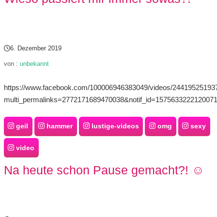
6. Dezember 2019
von :
unbekannt
https://www.facebook.com/100006946383049/videos/24419525193
multi_permalinks=2772171689470038&notif_id=1575633222120071&n
geil
hammer
lustige-videos
omg
sexy
video
Na heute schon Pause gemacht?! ☺️