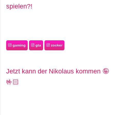
spielen?!
gaming
gta
zocker
Jetzt kann der Nikolaus kommen 🤪
🤟🏻