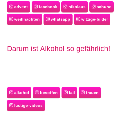
advent
facebook
nikolaus
schuhe
weihnachten
whatsapp
witzige-bilder
Darum ist Alkohol so gefährlich!
alkohol
besoffen
fail
frauen
lustige-videos