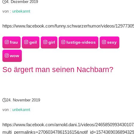
4. Dezember 2019
von :
unbekannt
https://www.facebook.com/funny.schwarzerhumor/videos/1297730
frau
geil
girl
lustige-videos
sexy
wow
So ärgert man seinen Nachbarn?
24. November 2019
von :
unbekannt
https://www.facebook.com/arnold.dani.1/videos/24658509
multi_permalinks=2706034786151615&notif_id=1574369036894329&n