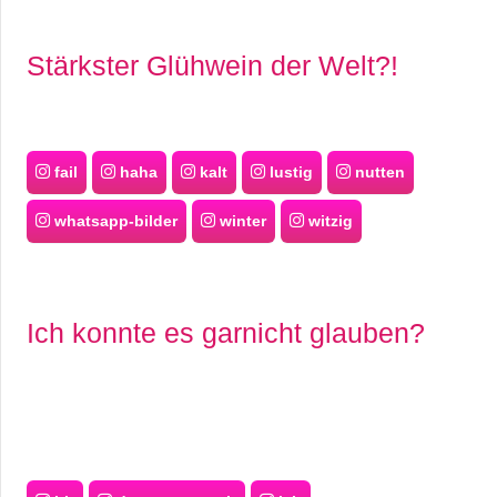
Stärkster Glühwein der Welt?!
fail
haha
kalt
lustig
nutten
whatsapp-bilder
winter
witzig
Ich konnte es garnicht glauben?