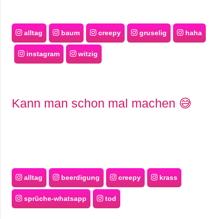
alltag
baum
creepy
gruselig
haha
instagram
witzig
Kann man schon mal machen 😅
alltag
beerdigung
creepy
krass
sprüche-whatsapp
tod