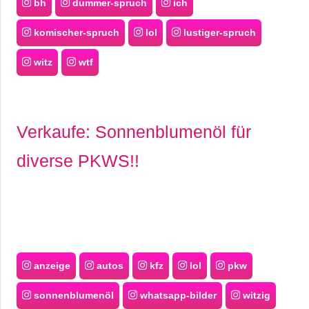
bh
dummer-spruch
ich
komischer-spruch
lol
lustiger-spruch
witz
wtf
Verkaufe: Sonnenblumenöl für
diverse PKWS!!
anzeige
autos
kfz
lol
pkw
sonnenblumenöl
whatsapp-bilder
witzig