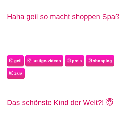
S
S
Haha geil so macht shoppen Spaß
Wordpress
geil
lustige-videos
preis
shopping
U
b
zara
u
n
Das schönste Kind der Welt?! 😇
t
u