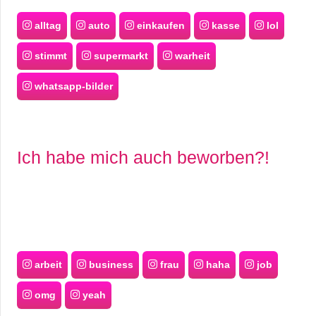
alltag
auto
einkaufen
kasse
lol
stimmt
supermarkt
warheit
whatsapp-bilder
Ich habe mich auch beworben?!
arbeit
business
frau
haha
job
omg
yeah