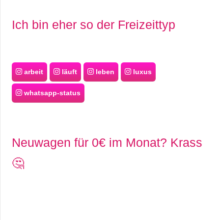
r
Ich bin eher so der Freizeittyp
b
c
arbeit
läuft
leben
luxus
o
whatsapp-status
d
e
Neuwagen für 0€ im Monat? Krass
🤔