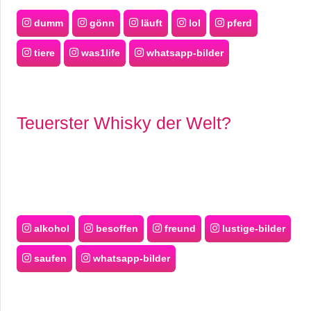
dumm
gönn
läuft
lol
pferd
tiere
was1life
whatsapp-bilder
Teuerster Whisky der Welt?
alkohol
besoffen
freund
lustige-bilder
saufen
whatsapp-bilder