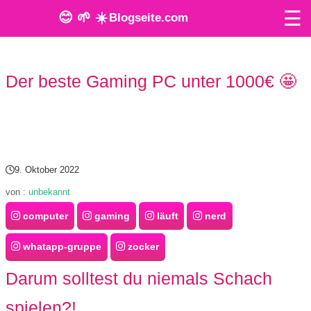
☰
😊 🌱 ☀️
Blogseite.com
O
Der beste Gaming PC unter 1000€ 🤩
n
l
i
n
9. Oktober 2022
e
von :
unbekannt
computer
gaming
läuft
nerd
T
o
whatapp-gruppe
zocker
o
Darum solltest du niemals Schach
l
spielen?!