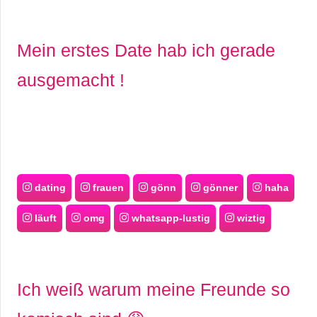
Mein erstes Date hab ich gerade
ausgemacht !
dating
frauen
gönn
gönner
haha
läuft
omg
whatsapp-lustig
wiztig
Ich weiß warum meine Freunde so