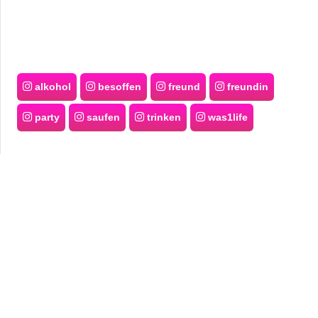
alkohol
besoffen
freund
freundin
party
saufen
trinken
was1life