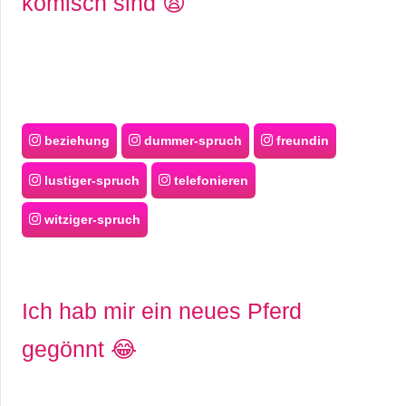
komisch sind 😩
beziehung
dummer-spruch
freundin
lustiger-spruch
telefonieren
witziger-spruch
Ich hab mir ein neues Pferd
gegönnt 😂