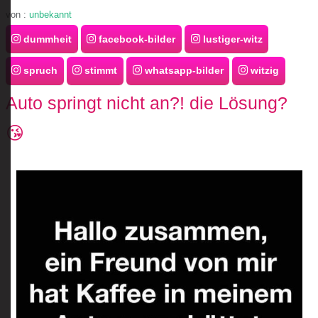
von :
unbekannt
dummheit
facebook-bilder
lustiger-witz
spruch
stimmt
whatsapp-bilder
witzig
Auto springt nicht an?! die Lösung?
😘