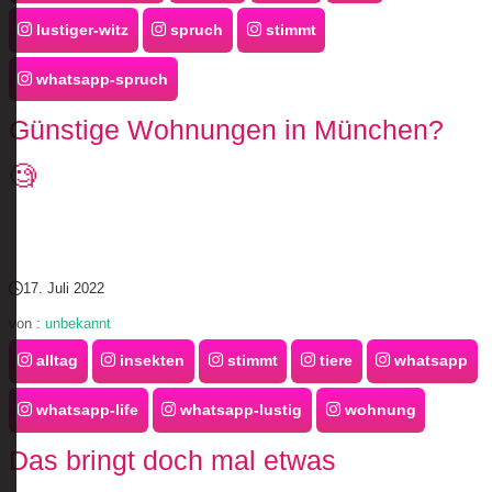
lustiger-witz
spruch
stimmt
whatsapp-spruch
Günstige Wohnungen in München?
🧐
17. Juli 2022
von :
unbekannt
alltag
insekten
stimmt
tiere
whatsapp
whatsapp-life
whatsapp-lustig
wohnung
Das bringt doch mal etwas