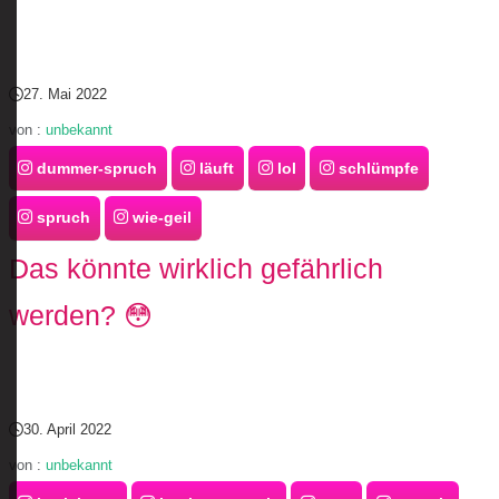
27. Mai 2022
von :
unbekannt
dummer-spruch
läuft
lol
schlümpfe
spruch
wie-geil
Das könnte wirklich gefährlich
werden? 😳
30. April 2022
von :
unbekannt