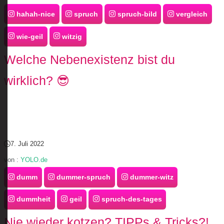
hahah-nice
spruch
spruch-bild
vergleich
wie-geil
witzig
Welche Nebenexistenz bist du
wirklich? 😎
7. Juli 2022
von :
YOLO.de
dumm
dummer-spruch
dummer-witz
dummheit
geil
spruch-des-tages
Nie wieder kotzen? TIPPs & Tricks?!