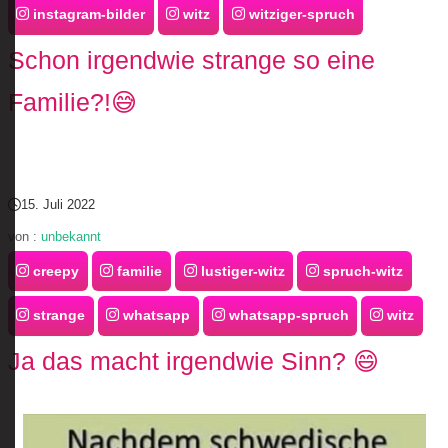
instagram-bilder
witz
witziger-spruch
Schon irgendwie strange so eine
Familie?!😅
15. Juli 2022
von :
unbekannt
creepy
familie
lustiger-witz
spruch-witz
strange
whatsapp
whatsapp-spruch
witz
Ja das macht irgendwie Sinn? 😄