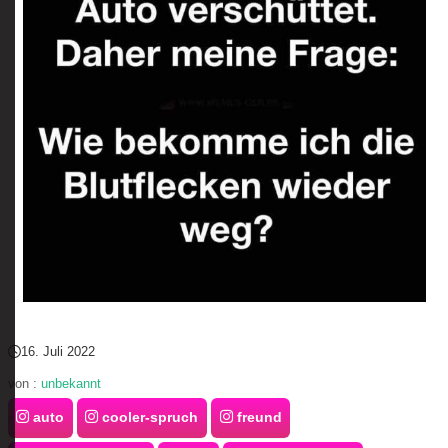
16. Juli 2022
von :
unbekannt
auto
cooler-spruch
freund