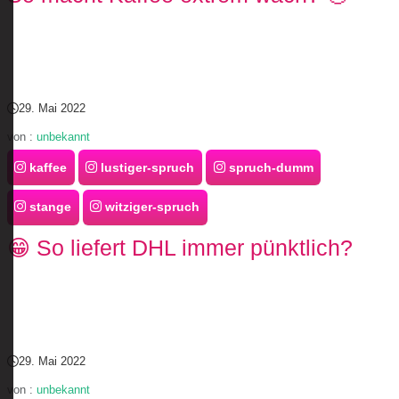
29. Mai 2022
von :
unbekannt
kaffee
lustiger-spruch
spruch-dumm
stange
witziger-spruch
😁 So liefert DHL immer pünktlich?
29. Mai 2022
von :
unbekannt