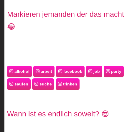
Markieren jemanden der das macht
😂
alkohol
arbeit
facebook
job
party
saufen
suche
trinken
Wann ist es endlich soweit? 😎