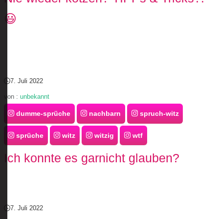
😃
7. Juli 2022
von :
unbekannt
dumme-sprüche
nachbarn
spruch-witz
sprüche
witz
witzig
wtf
Ich konnte es garnicht glauben?
7. Juli 2022