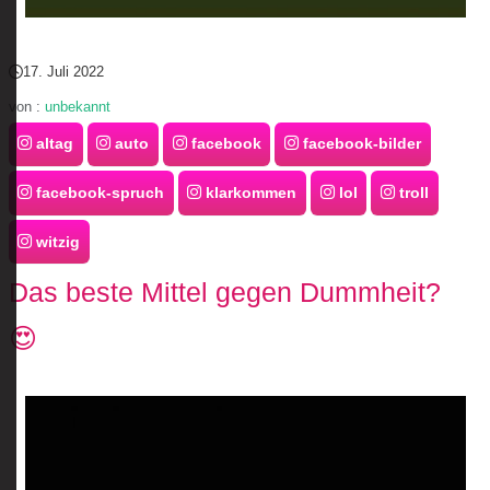
17. Juli 2022
von :
unbekannt
altag
auto
facebook
facebook-bilder
facebook-spruch
klarkommen
lol
troll
witzig
Das beste Mittel gegen Dummheit?
😍