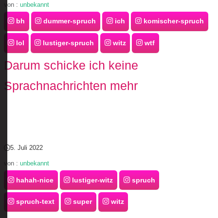
von :
unbekannt
bh
dummer-spruch
ich
komischer-spruch
lol
lustiger-spruch
witz
wtf
Darum schicke ich keine
Sprachnachrichten mehr
5. Juli 2022
von :
unbekannt
hahah-nice
lustiger-witz
spruch
spruch-text
super
witz