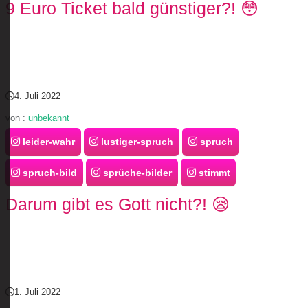
9 Euro Ticket bald günstiger?! 😳
4. Juli 2022
von :
unbekannt
leider-wahr
lustiger-spruch
spruch
spruch-bild
sprüche-bilder
stimmt
Darum gibt es Gott nicht?! 😪
1. Juli 2022