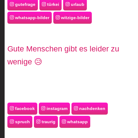
gutefrage
türkei
urlaub
whatsapp-bilder
witzige-bilder
Gute Menschen gibt es leider zu
wenige 😥
facebook
instagram
nachdenken
spruch
traurig
whatsapp