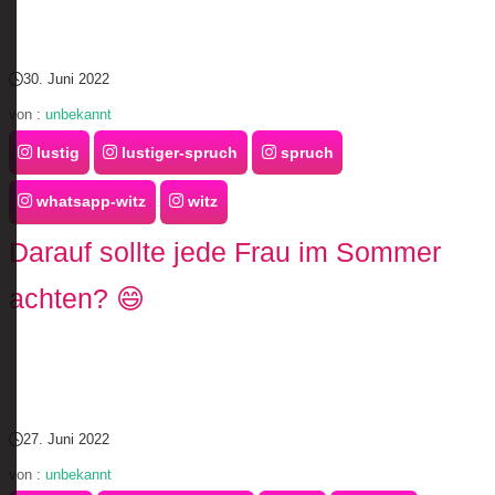
30. Juni 2022
von :
unbekannt
lustig
lustiger-spruch
spruch
whatsapp-witz
witz
Darauf sollte jede Frau im Sommer
achten? 😄
27. Juni 2022
von :
unbekannt