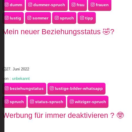
dumm
dummer-spruch
frau
frauen
lustig
sommer
spruch
tipp
Mein neuer Beziehungsstatus 🤣?
27. Juni 2022
von :
unbekannt
beziehungstatus
lustige-bilder-whatsapp
spruch
status-spruch
witziger-spruch
Werbung für immer deaktivieren ? 🤓