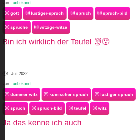
von :
unbekannt
gott
lustiger-spruch
spruch
spruch-bild
sprüche
witzige-witze
Bin ich wirklich der Teufel 👹😯
1. Juli 2022
von :
unbekannt
dummer-witz
komischer-spruch
lustiger-spruch
spruch
spruch-bild
teufel
witz
Ja das kenne ich auch