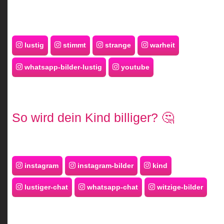
lustig
stimmt
strange
warheit
whatsapp-bilder-lustig
youtube
So wird dein Kind billiger? 🤔
instagram
instagram-bilder
kind
lustiger-chat
whatsapp-chat
witzige-bilder