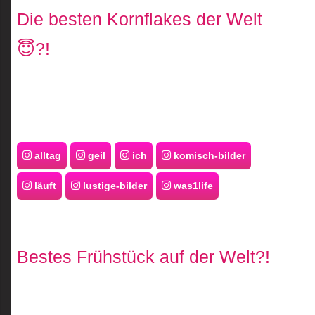
Die besten Kornflakes der Welt
😇?!
alltag
geil
ich
komisch-bilder
läuft
lustige-bilder
was1life
Bestes Frühstück auf der Welt?!