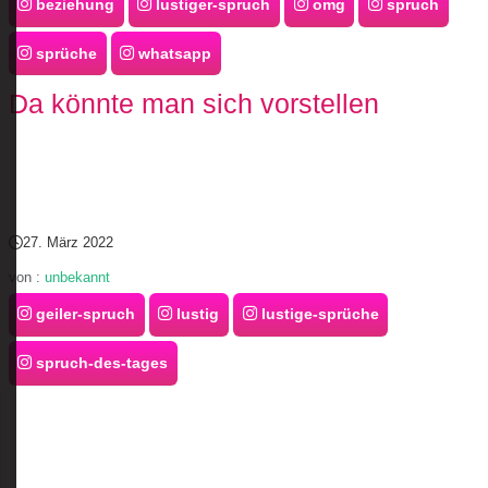
beziehung
lustiger-spruch
omg
spruch
sprüche
whatsapp
Da könnte man sich vorstellen
27. März 2022
von :
unbekannt
geiler-spruch
lustig
lustige-sprüche
spruch-des-tages