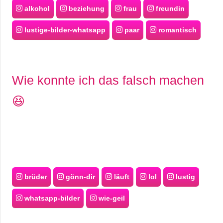
alkohol
beziehung
frau
freundin
lustige-bilder-whatsapp
paar
romantisch
Wie konnte ich das falsch machen
😆
brüder
gönn-dir
läuft
lol
lustig
whatsapp-bilder
wie-geil