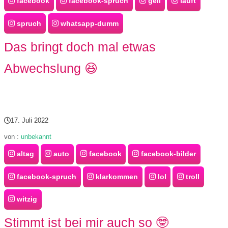
facebook
facebook-spruch
geil
läuft
spruch
whatsapp-dumm
Das bringt doch mal etwas
Abwechslung 😆
17. Juli 2022
von :
unbekannt
altag
auto
facebook
facebook-bilder
facebook-spruch
klarkommen
lol
troll
witzig
Stimmt ist bei mir auch so 🤓