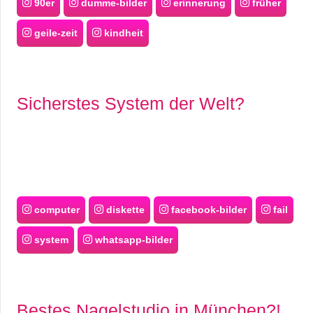
90er
dumme-bilder
erinnerung
früher
geile-zeit
kindheit
Sicherstes System der Welt?
computer
diskette
facebook-bilder
fail
system
whatsapp-bilder
Bestes Nagelstudio in München?!