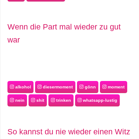
Wenn die Part mal wieder zu gut
war
alkohol
diesermoment
gönn
moment
nein
shit
trinken
whatsapp-lustig
So kannst du nie wieder einen Witz