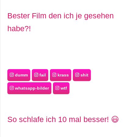
Bester Film den ich je gesehen
habe?!
dumm
fail
krass
shit
whatsapp-bilder
wtf
So schlafe ich 10 mal besser! 😃