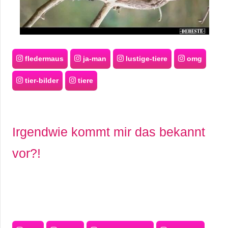
fledermaus
ja-man
lustige-tiere
omg
tier-bilder
tiere
Irgendwie kommt mir das bekannt
vor?!