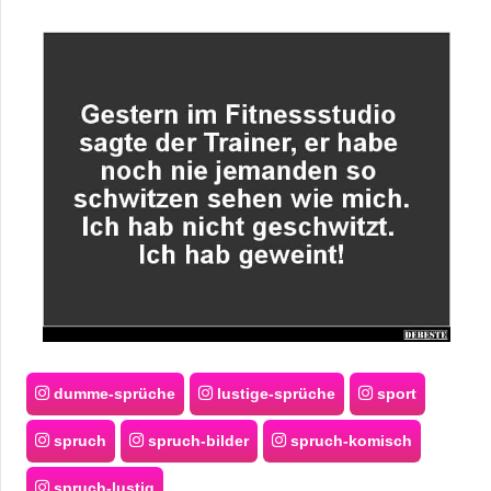
dumme-sprüche
lustige-sprüche
sport
spruch
spruch-bilder
spruch-komisch
spruch-lustig