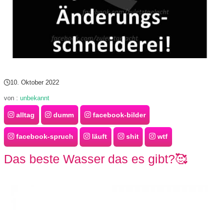
/
L
i
n
u
10. Oktober 2022
von :
unbekannt
x
alltag
dumm
facebook-bilder
facebook-spruch
läuft
shit
wtf
H
Das beste Wasser das es gibt?🥰
e
x
F
a