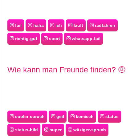
fail
haha
ich
läuft
radfahren
richtig-gut
sport
whatsapp-fail
Wie kann man Freunde finden? 🤨
cooler-spruch
geil
komisch
status
status-bild
super
witziger-spruch