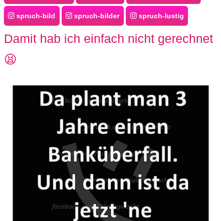
S
spruch-bild
spruch-bilder
spruch-lustig
S
Damit hab ich einfach nicht gerechnet
😫
Wordpress
U
b
u
n
t
u