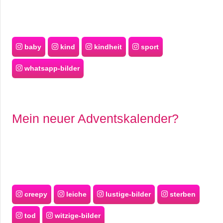
baby
kind
kindheit
sport
whatsapp-bilder
Mein neuer Adventskalender?
creepy
leiche
lustige-bilder
sterben
tod
witzige-bilder