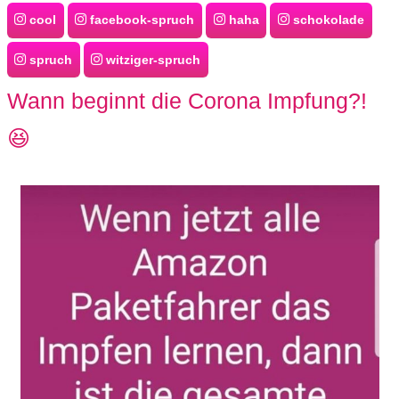
cool
facebook-spruch
haha
schokolade
spruch
witziger-spruch
Wann beginnt die Corona Impfung?!
😆