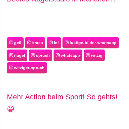
geil
krass
lol
lustige-bilder-whatsapp
nagel
spruch
whatsapp
witzig
witziger-spruch
Mehr Action beim Sport! So gehts!
😁