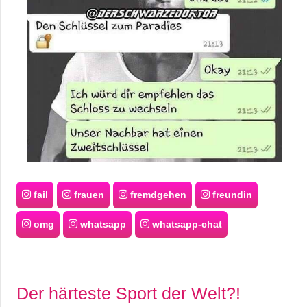
fail
frauen
fremdgehen
freundin
omg
whatsapp
whatsapp-chat
Der härteste Sport der Welt?!