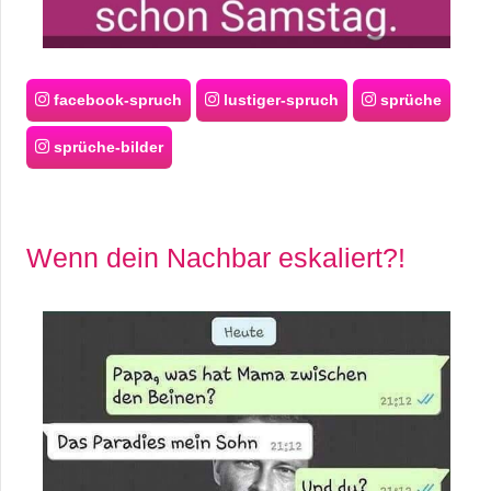
facebook-spruch
lustiger-spruch
sprüche
sprüche-bilder
Wenn dein Nachbar eskaliert?!