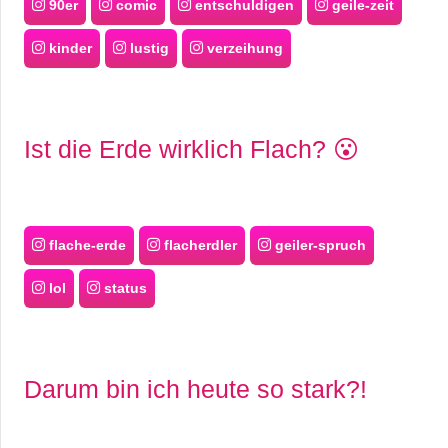
90er
comic
entschuldigen
geile-zeit
kinder
lustig
verzeihung
Ist die Erde wirklich Flach? 😮
flache-erde
flacherdler
geiler-spruch
lol
status
Darum bin ich heute so stark?!