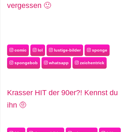
vergessen 🙂
comic
lol
lustige-bilder
sponge
spongebob
whatsapp
zeichentrick
Krasser HIT der 90er?! Kennst du
ihn 🤨