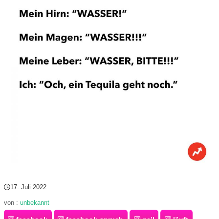
r
b
c
o
d
e
17. Juli 2022
von :
unbekannt