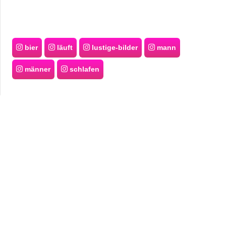
bier
läuft
lustige-bilder
mann
männer
schlafen