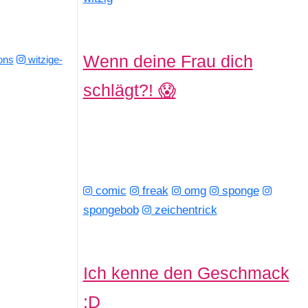
Wenn deine Frau dich
ons
witzige-
schlägt?! 😱
comic
freak
omg
sponge
spongebob
zeichentrick
Ich kenne den Geschmack
:D