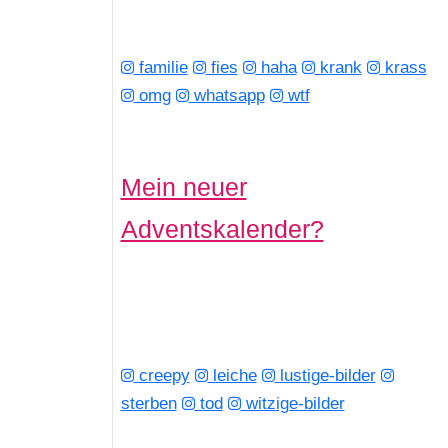
familie
fies
haha
krank
krass
omg
whatsapp
wtf
Mein neuer
Adventskalender?
creepy
leiche
lustige-bilder
sterben
tod
witzige-bilder