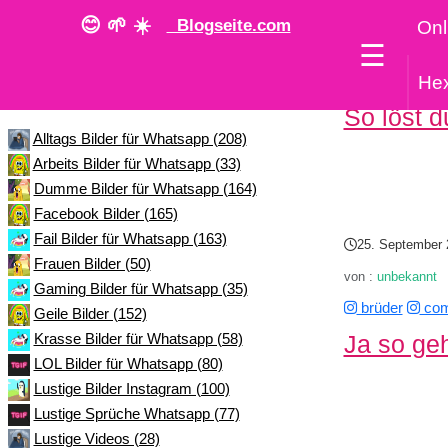
😊 🌱 ☀️
Blogseite.com
Onl
☰
He
Kategorie
So löst 
Alltags Bilder für Whatsapp (208)
Arbeits Bilder für Whatsapp (33)
Dumme Bilder für Whatsapp (164)
Facebook Bilder (165)
Fail Bilder für Whatsapp (163)
25. September 
Frauen Bilder (50)
von :
unbekannt
Gaming Bilder für Whatsapp (35)
brüder
com
Geile Bilder (152)
Ja so ge
Krasse Bilder für Whatsapp (58)
LOL Bilder für Whatsapp (80)
Lustige Bilder Instagram (100)
Lustige Sprüche Whatsapp (77)
Lustige Videos (28)