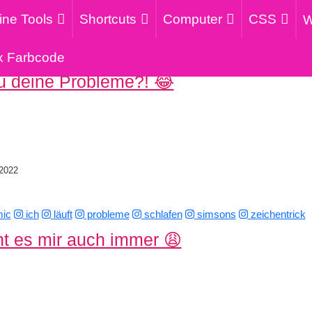
ine Tools
Shortcuts
Computer
CSS
W
x Farbcode
du deine Probleme?! 😂
2022
ic
ich
läuft
probleme
schlafen
simsons
zeichentrick
ht es mir auch immer 😩