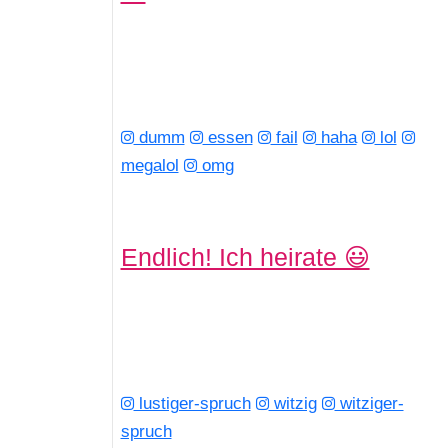
dumm
essen
fail
haha
lol
megalol
omg
Endlich! Ich heirate 😃
lustiger-spruch
witzig
witziger-
spruch