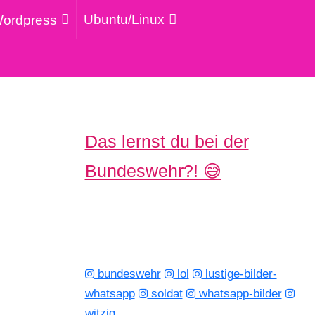
Ubuntu/Linux
ordpress
Das lernst du bei der
Bundeswehr?! 😅
bundeswehr
lol
lustige-bilder-
whatsapp
soldat
whatsapp-bilder
witzig