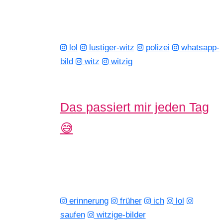
lol
lustiger-witz
polizei
whatsapp-
bild
witz
witzig
Das passiert mir jeden Tag
😅
erinnerung
früher
ich
lol
saufen
witzige-bilder