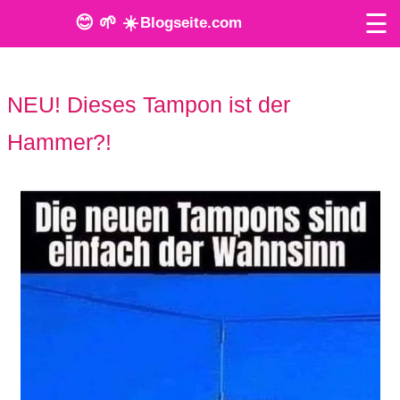
☰
😊 🌱 ☀️
Blogseite.com
O
NEU! Dieses Tampon ist der
n
Hammer?!
l
i
n
e
T
o
o
l