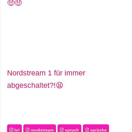
🤑🤑
Nordstream 1 für immer
abgeschaltet?!😫
lol
nordstream
spruch
sprüche