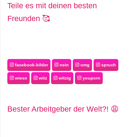
Teile es mit deinen besten
Freunden 🥰
facebook-bilder
nein
omg
spruch
wieso
witz
witzig
youporn
Bester Arbeitgeber der Welt?! 😩