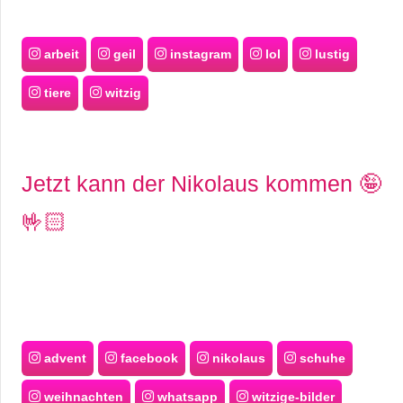
arbeit
geil
instagram
lol
lustig
tiere
witzig
Jetzt kann der Nikolaus kommen 🤪
🤟🏻
advent
facebook
nikolaus
schuhe
weihnachten
whatsapp
witzige-bilder