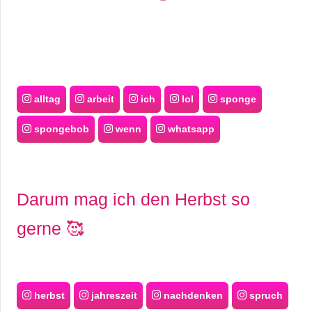
alltag
arbeit
ich
lol
sponge
spongebob
wenn
whatsapp
Darum mag ich den Herbst so
gerne 🥰
herbst
jahreszeit
nachdenken
spruch