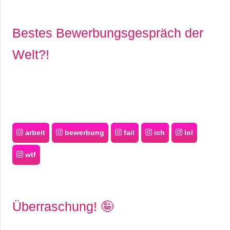
Bestes Bewerbungsgespräch der
Welt?!
arbeit
bewerbung
fail
ich
lol
wtf
Überraschung! 🤪