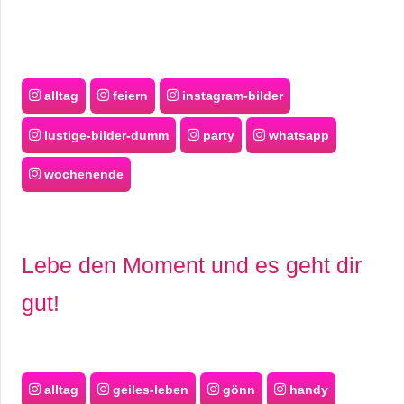
alltag
feiern
instagram-bilder
lustige-bilder-dumm
party
whatsapp
wochenende
Lebe den Moment und es geht dir
gut!
alltag
geiles-leben
gönn
handy