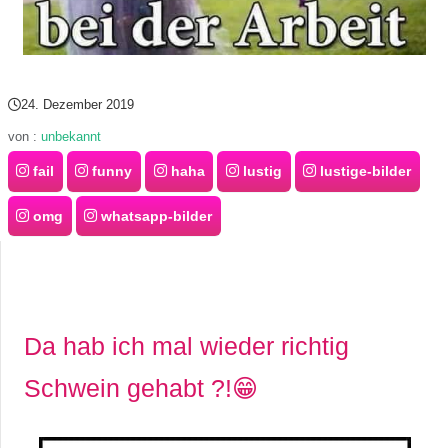
S
S
24. Dezember 2019
Wordpress
von :
unbekannt
fail
funny
haha
lustig
lustige-bilder
U
omg
whatsapp-bilder
b
u
n
Da hab ich mal wieder richtig
t
Schwein gehabt ?!😁
u