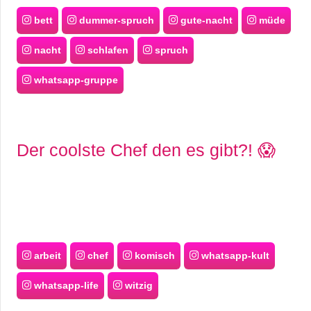
bett
dummer-spruch
gute-nacht
müde
nacht
schlafen
spruch
whatsapp-gruppe
Der coolste Chef den es gibt?! 😱
arbeit
chef
komisch
whatsapp-kult
whatsapp-life
witzig