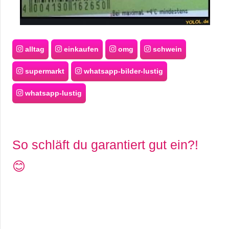
r
b
alltag
einkaufen
omg
schwein
c
supermarkt
whatsapp-bilder-lustig
o
whatsapp-lustig
d
e
So schläft du garantiert gut ein?!
😊