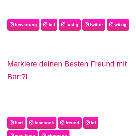
bewertung
fail
lustig
twitter
witzig
Markiere deinen Besten Freund mit
Bart?!
bart
facebook
freund
lol
markieren
whatsapp