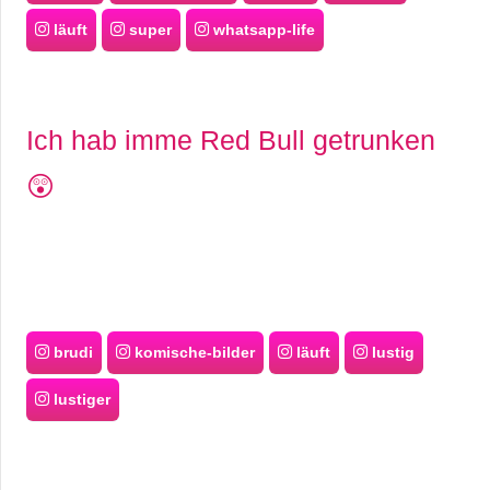
läuft
super
whatsapp-life
Ich hab imme Red Bull getrunken
😲
brudi
komische-bilder
läuft
lustig
lustiger