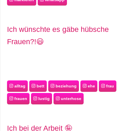
Ich wünschte es gäbe hübsche
Frauen?!😃
alltag
bett
beziehung
ehe
frau
frauen
lustig
unterhose
Ich bei der Arbeit 🤪