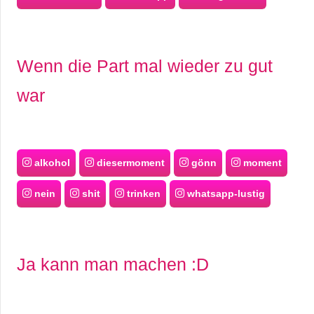
Wenn die Part mal wieder zu gut
war
alkohol
diesermoment
gönn
moment
nein
shit
trinken
whatsapp-lustig
Ja kann man machen :D