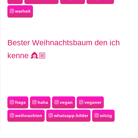
warheit
Bester Weihnachtsbaum den ich
kenne 👸🏼
frage
haha
vegan
veganer
weihnachten
whatsapp-bilder
witzig