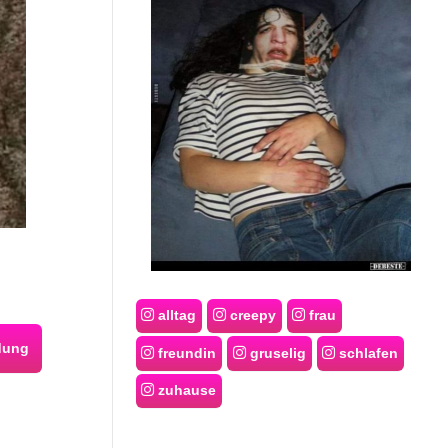
alltag
creepy
frau
dung
freundin
gruselig
schlafen
zuhause