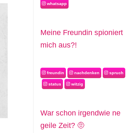
whatsapp
Meine Freundin spioniert
mich aus?!
freundin
nachdenken
spruch
status
witzig
War schon irgendwie ne
geile Zeit? 🤨