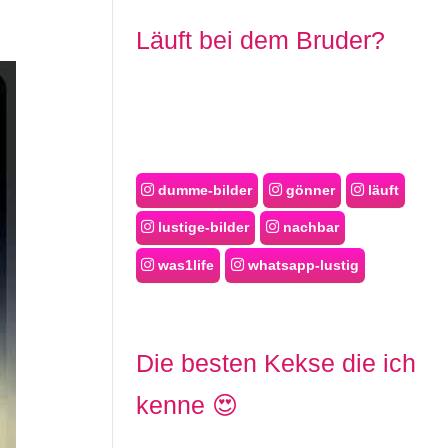
Läuft bei dem Bruder?
dumme-bilder
gönner
läuft
lustige-bilder
nachbar
was1life
whatsapp-lustig
Die besten Kekse die ich
kenne 😍