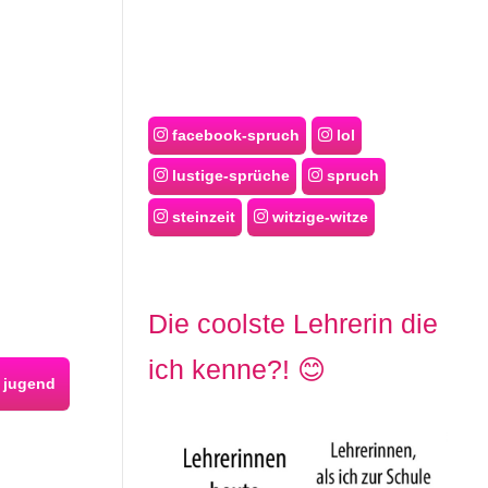
facebook-spruch
lol
lustige-sprüche
spruch
steinzeit
witzige-witze
Die coolste Lehrerin die
ich kenne?! 😊
jugend