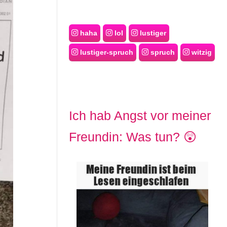
haha
lol
lustiger
lustiger-spruch
spruch
witzig
Ich hab Angst vor meiner
Freundin: Was tun? 😲