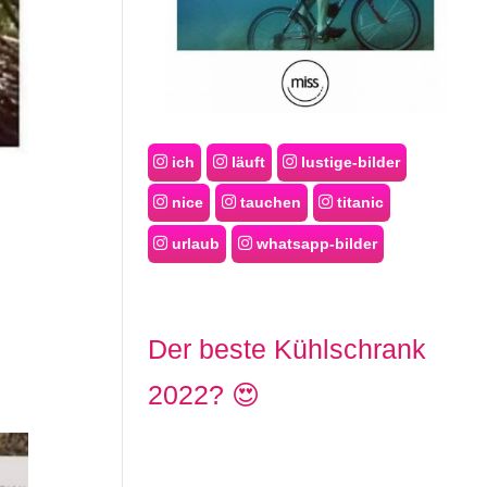
ich
läuft
lustige-bilder
nice
tauchen
titanic
urlaub
whatsapp-bilder
Der beste Kühlschrank
2022? 😍