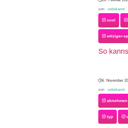
von :
unbekannt
cool
witziger-s
So kanns
6. November 2
von :
unbekannt
abnehmen
typ
w