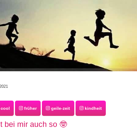
2021
cool
früher
geile-zeit
kindheit
t bei mir auch so 🤓