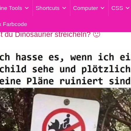
ine Tools
Shortcuts
Computer
CSS
x Farbcode
 du Dinosaurier streicheln? 🙂