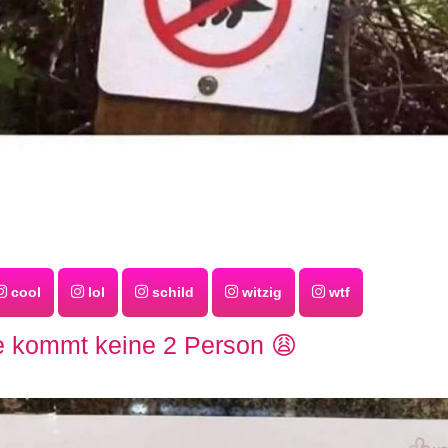
cool
lol
schild
witzig
wtf
e kommt keine 2 Person 😩