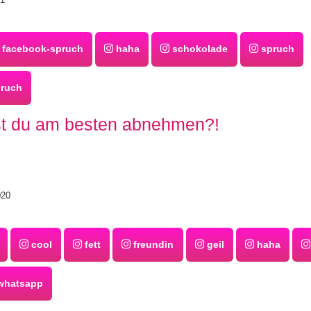
facebook-spruch
haha
schokolade
spruch
pruch
t du am besten abnehmen?!
020
cool
fett
freundin
geil
haha
hatsapp