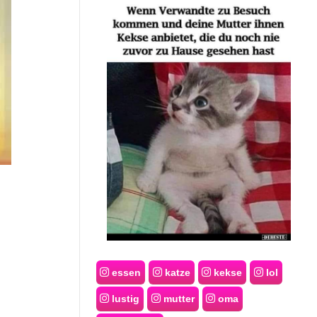
essen
katze
kekse
lol
lustig
mutter
oma