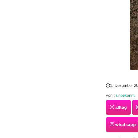
1. Dezember 2
von :
unbekannt
alltag
whatsapp-b