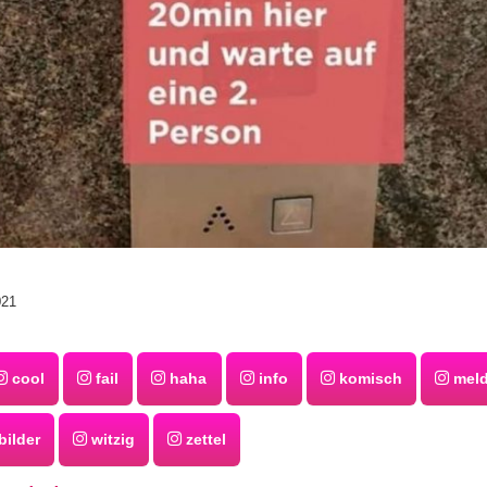
021
cool
fail
haha
info
komisch
mel
ilder
witzig
zettel