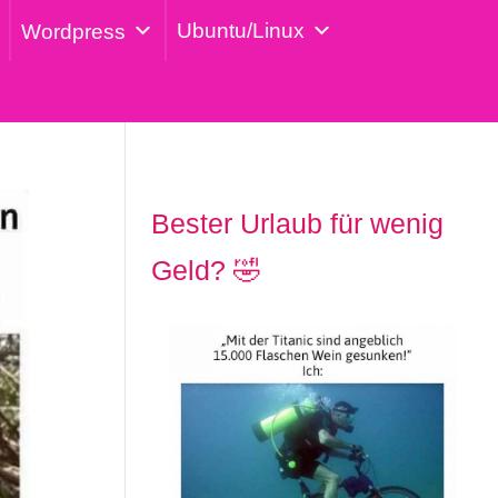
Ubuntu/Linux
Wordpress
Bester Urlaub für wenig
Geld? 🤣