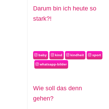
Darum bin ich heute so
stark?!
baby
kind
kindheit
sport
whatsapp-bilder
Wie soll das denn
gehen?