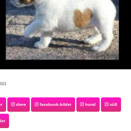
2021
er
diere
facebook-bilder
hund
süß
der