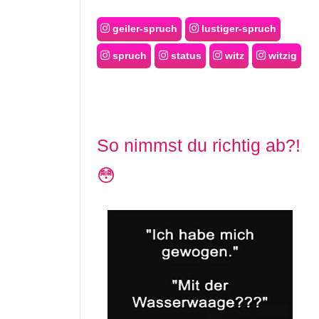
geiler-spruch
lustiger-spruch
spruch
status
witz
witzig
So nimmst du richtig ab?!
😳