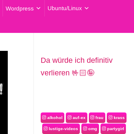
Ubuntu/Linux
Wordpress
Da würde ich definitiv
verlieren 🤟🏻🤪
alkohol
auf-ex
frau
krass
lustige-videos
omg
partygirl