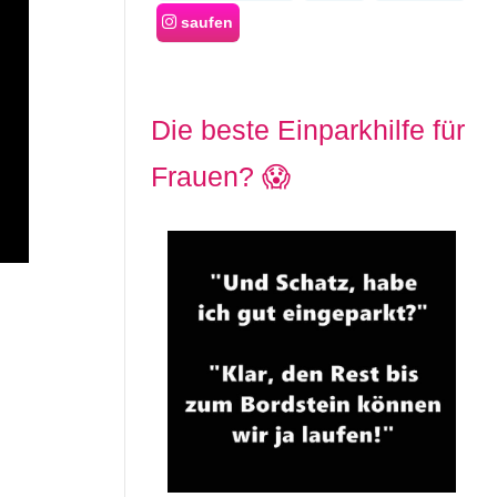
saufen
Die beste Einparkhilfe für
Frauen? 😱