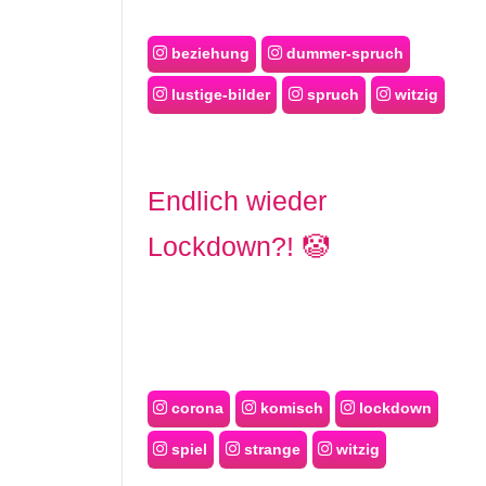
beziehung
dummer-spruch
lustige-bilder
spruch
witzig
Endlich wieder
Lockdown?! 🤡
corona
komisch
lockdown
spiel
strange
witzig