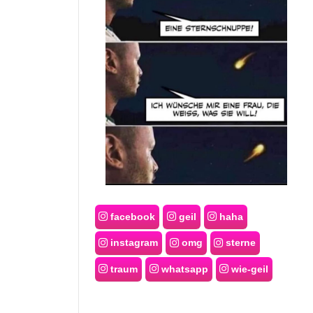
facebook
geil
haha
instagram
omg
sterne
traum
whatsapp
wie-geil