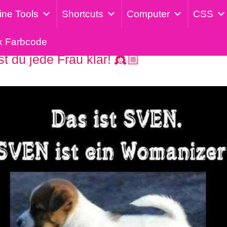
ine Tools
Shortcuts
Computer
CSS
x Farbcode
 du jede Frau klar! 👸🏼