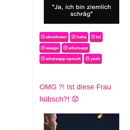
abnehmen
haha
lol
waage
whatsapp
whatsapp-spruch
yeah
OMG ?! Ist diese Frau
hübsch?! 😟