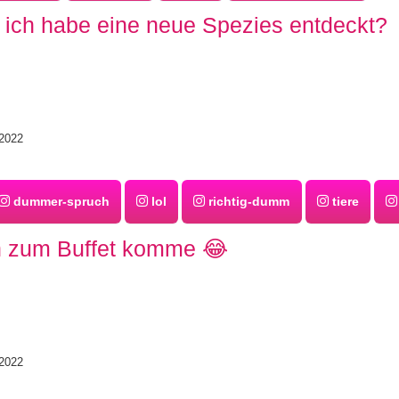
b ich habe eine neue Spezies entdeckt?
2022
dummer-spruch
lol
richtig-dumm
tiere
 zum Buffet komme 😂
2022