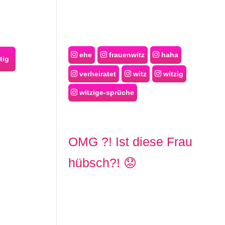
ehe
frauenwitz
haha
tig
verheiratet
witz
witzig
witzige-sprüche
OMG ?! Ist diese Frau
hübsch?! 😟