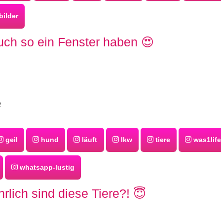
ilder
auch so ein Fenster haben 😍
2
geil
hund
läuft
lkw
tiere
was1lif
whatsapp-lustig
rlich sind diese Tiere?! 😇