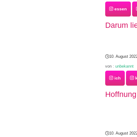
essen
Darum li
10. August 202
von :
unbekannt
ich
k
Hoffnung
10. August 202