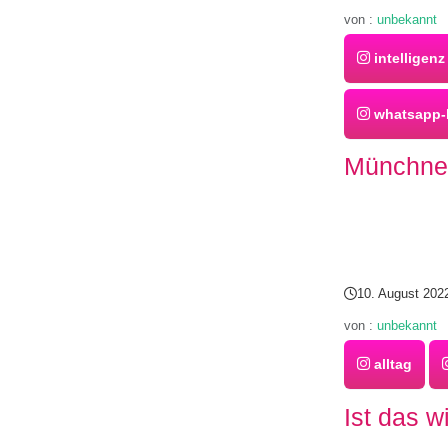
von :
unbekannt
intelligenz
whatsapp-
Münchner
10. August 202
von :
unbekannt
alltag
Ist das w