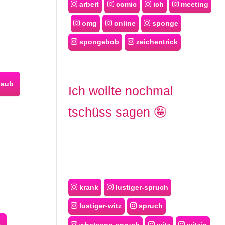
arbeit
comic
ich
meeting
omg
online
sponge
spongebob
zeichentrick
laub
Ich wollte nochmal
tschüss sagen 🤪
krank
lustiger-spruch
lustiger-witz
spruch
whatsapp-spruch
witz
witzig