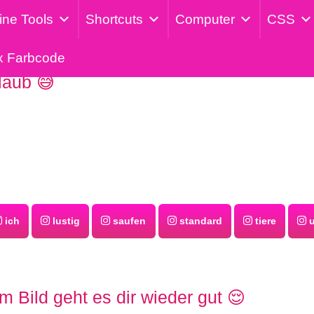
ine Tools
Shortcuts
Computer
CSS
x Farbcode
laub 😅
ich
lustig
saufen
standard
tiere
u
m Bild geht es dir wieder gut 😌