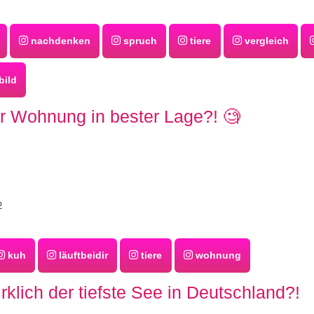
nachdenken
spruch
tiere
vergleich
bild
 Wohnung in bester Lage?! 🧐
2
kuh
läuftbeidir
tiere
wohnung
irklich der tiefste See in Deutschland?!