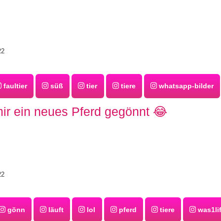
22
faultier
süß
tier
tiere
whatsapp-bilder
mir ein neues Pferd gegönnt 😂
22
gönn
läuft
lol
pferd
tiere
was1li