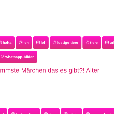
haha
ich
lol
lustige-tiere
tiere
ur
whatsapp-bilder
immste Märchen das es gibt?! Alter