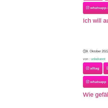
whatsapp-b
Ich will 
9. Oktober 202
von :
unbekannt
alltag
whatsapp
Wie gefäh