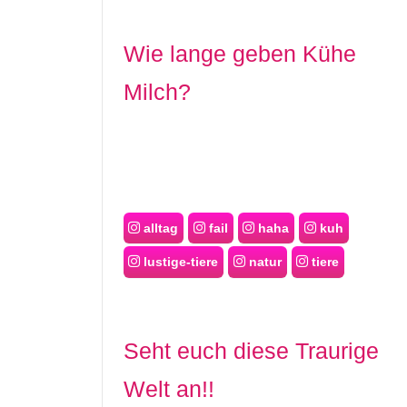
Wie lange geben Kühe
Milch?
alltag
fail
haha
kuh
lustige-tiere
natur
tiere
Seht euch diese Traurige
Welt an!!