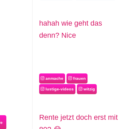
hahah wie geht das
denn? Nice
anmache
frauen
lustige-videos
witzig
Rente jetzt doch erst mit
fe