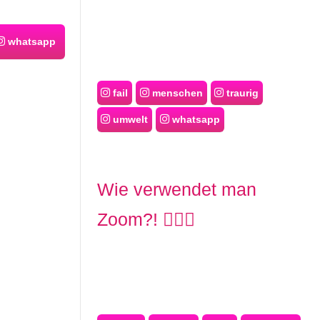
whatsapp
fail
menschen
traurig
umwelt
whatsapp
Wie verwendet man
Zoom?! 🙆🏼‍♀️