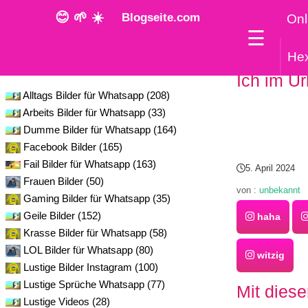
😊 🌱 ☀️
Blogseite.com
Onl
☰
He
Kategorie
Ich im Ur
Alltags Bilder für Whatsapp (208)
Arbeits Bilder für Whatsapp (33)
Dumme Bilder für Whatsapp (164)
Facebook Bilder (165)
Fail Bilder für Whatsapp (163)
5. April 2024
Frauen Bilder (50)
von :
unbekannt
Gaming Bilder für Whatsapp (35)
Geile Bilder (152)
haha
Krasse Bilder für Whatsapp (58)
LOL Bilder für Whatsapp (80)
witzig
Lustige Bilder Instagram (100)
Lustige Sprüche Whatsapp (77)
Mit diese
Lustige Videos (28)