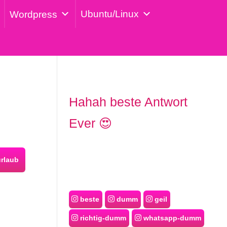
Ubuntu/Linux
Wordpress
Hahah beste Antwort
Ever 😍
rlaub
beste
dumm
geil
richtig-dumm
whatsapp-dumm