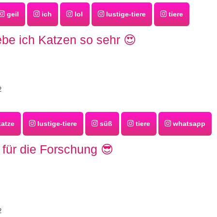
geil
ich
lol
lustige-tiere
tiere
ebe ich Katzen so sehr 😍
2
atze
lustige-tiere
süß
tiere
whatsapp
 für die Forschung 😎
2