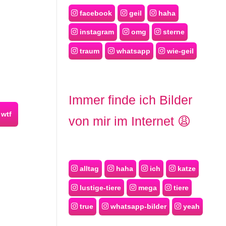
facebook
geil
haha
instagram
omg
sterne
traum
whatsapp
wie-geil
Immer finde ich Bilder
wtf
von mir im Internet 😩
alltag
haha
ich
katze
lustige-tiere
mega
tiere
true
whatsapp-bilder
yeah