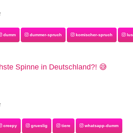
2
dumm
dummer-spruch
komischer-spruch
lus
hste Spinne in Deutschland?! 😅
2
creepy
grueslig
tiere
whatsapp-dumm