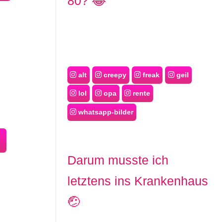
80? 😂
alt
creepy
freak
geil
lol
opa
rente
whatsapp-bilder
e
Darum musste ich
letztens ins Krankenhaus
🤕