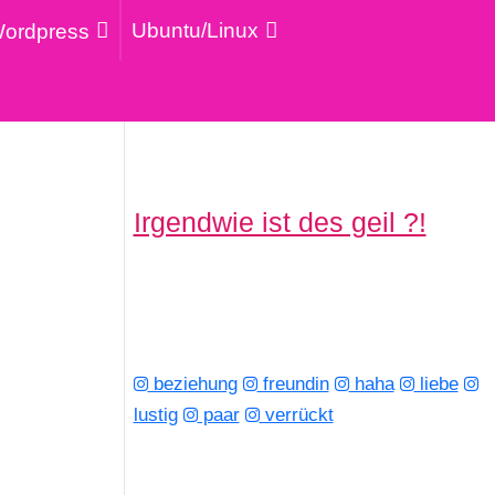
Ubuntu/Linux
ordpress
Irgendwie ist des geil ?!
beziehung
freundin
haha
liebe
lustig
paar
verrückt