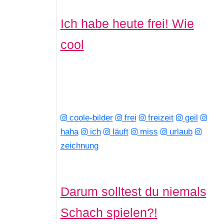
Ich habe heute frei! Wie
cool
coole-bilder
frei
freizeit
geil
haha
ich
läuft
miss
urlaub
zeichnung
Darum solltest du niemals
Schach spielen?!