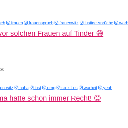
uch
frauen
frauenspruch
frauenwitz
lustige-sprüche
warh
vor solchen Frauen auf Tinder 😅
020
en-witz
haha
lost
omg
so-ist-es
warheit
yeah
a hatte schon immer Recht! 😊