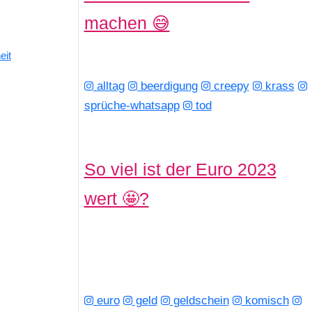
machen 😅
eit
alltag
beerdigung
creepy
krass
sprüche-whatsapp
tod
So viel ist der Euro 2023
wert 🤩?
euro
geld
geldschein
komisch