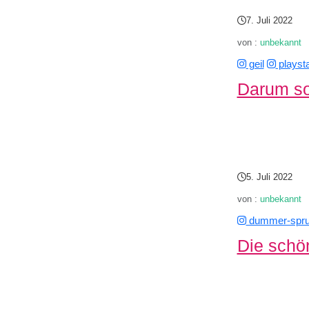
7. Juli 2022
von :
unbekannt
geil
playsta
Darum sol
5. Juli 2022
von :
unbekannt
dummer-spr
Die schö