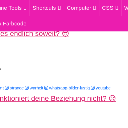
ine Tools
Shortcuts
Computer
CSS
W
x Farbcode
es endlich soweit? 😎
2
mt
strange
warheit
whatsapp-bilder-lustig
youtube
ktioniert deine Beziehung nicht? 😥