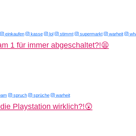
einkaufen
kasse
lol
stimmt
supermarkt
warheit
wha
am 1 für immer abgeschaltet?!😫
eam
spruch
sprüche
warheit
t die Playstation wirklich?!😲