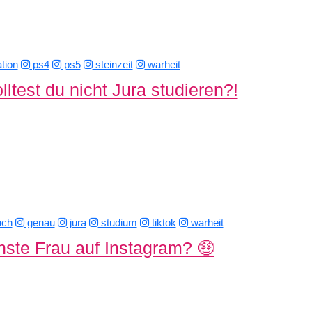
tion
ps4
ps5
steinzeit
warheit
ltest du nicht Jura studieren?!
uch
genau
jura
studium
tiktok
warheit
nste Frau auf Instagram? 🤑