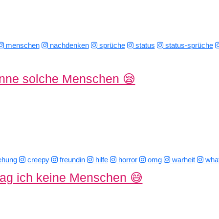
menschen
nachdenken
sprüche
status
status-sprüche
enne solche Menschen 😪
ehung
creepy
freundin
hilfe
horror
omg
warheit
what
g ich keine Menschen 😅