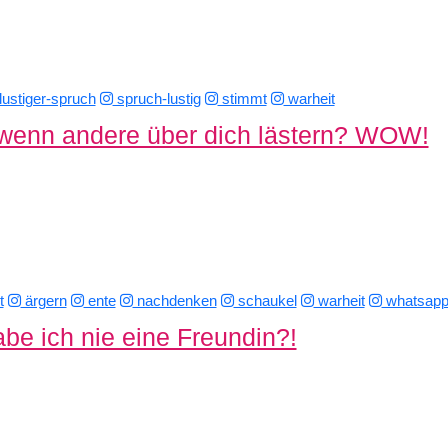
lustiger-spruch
spruch-lustig
stimmt
warheit
wenn andere über dich lästern? WOW!
t
ärgern
ente
nachdenken
schaukel
warheit
whatsapp-
be ich nie eine Freundin?!