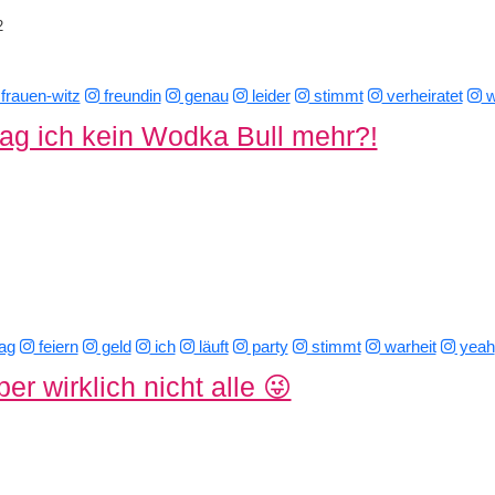
2
frauen-witz
freundin
genau
leider
stimmt
verheiratet
w
g ich kein Wodka Bull mehr?!
tag
feiern
geld
ich
läuft
party
stimmt
warheit
yeah
er wirklich nicht alle 😜