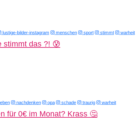
lustige-bilder-instagram
menschen
sport
stimmt
warheit
 stimmt das ?! 😰
leben
nachdenken
opa
schade
traurig
warheit
 für 0€ im Monat? Krass 🤔