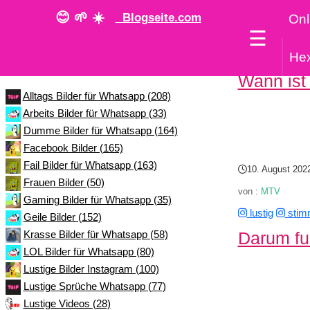
😊 🌱 ☀️
Blogseite.com
Onl
☰
He
Kategorie
Wann ist 
Alltags Bilder für Whatsapp (208)
Arbeits Bilder für Whatsapp (33)
Dumme Bilder für Whatsapp (164)
Facebook Bilder (165)
Fail Bilder für Whatsapp (163)
10. August 202
Frauen Bilder (50)
von :
MTV
Gaming Bilder für Whatsapp (35)
lustig
stim
Geile Bilder (152)
Darum fun
Krasse Bilder für Whatsapp (58)
LOL Bilder für Whatsapp (80)
Lustige Bilder Instagram (100)
Lustige Sprüche Whatsapp (77)
Lustige Videos (28)