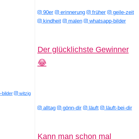
90er
erinnerung
früher
geile-zeit
kindheit
malen
whatsapp-bilder
Der glücklichste Gewinner
😂
bilder
witzig
alltag
gönn-dir
läuft
läuft-bei-dir
Kann man schon mal