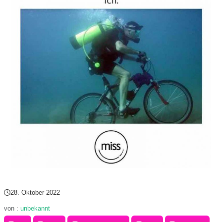
C
o
m
p
u
t
e
r
28. Oktober 2022
C
von :
unbekannt