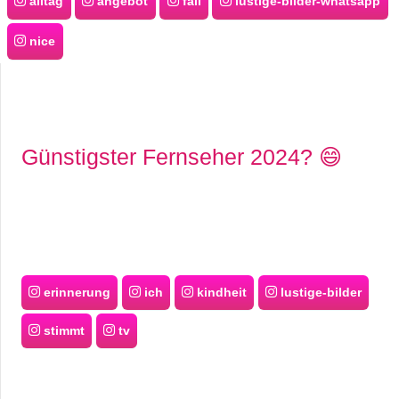
alltag
angebot
fail
lustige-bilder-whatsapp
nice
Günstigster Fernseher 2024? 😄
erinnerung
ich
kindheit
lustige-bilder
stimmt
tv