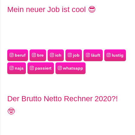
Mein neuer Job ist cool 😎
beruf
bre
ich
job
läuft
lustig
naja
passiert
whatsapp
Der Brutto Netto Rechner 2020?!
🤓