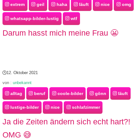
extrem
geil
haha
läuft
nice
omg
whatsapp-bilder-lustig
wtf
Darum hasst mich meine Frau 😬
12. Oktober 2021
von :
unbekannt
alltag
beruf
coole-bilder
gönn
läuft
lustige-bilder
nice
schlafzimmer
Ja die Zeiten ändern sich echt hart?!
OMG 😅