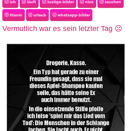
ich
läuft
lustige-bilder
nice
tauchen
S
S
titanic
urlaub
whatsapp-bilder
Vermutlich war es sein letzter Tag ☹️
Wordpress
U
b
u
n
t
u