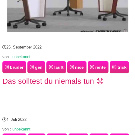
25. September 2022
von :
unbekannt
brüder
geil
läuft
nice
rente
trick
Das solltest du niemals tun 😟
4. Juli 2022
von :
unbekannt