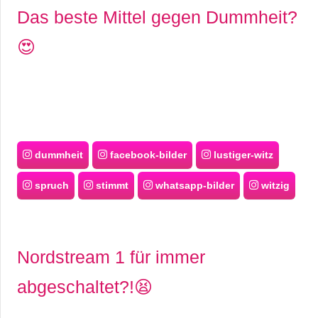
Das beste Mittel gegen Dummheit?
😍
dummheit
facebook-bilder
lustiger-witz
spruch
stimmt
whatsapp-bilder
witzig
Nordstream 1 für immer
abgeschaltet?!😫