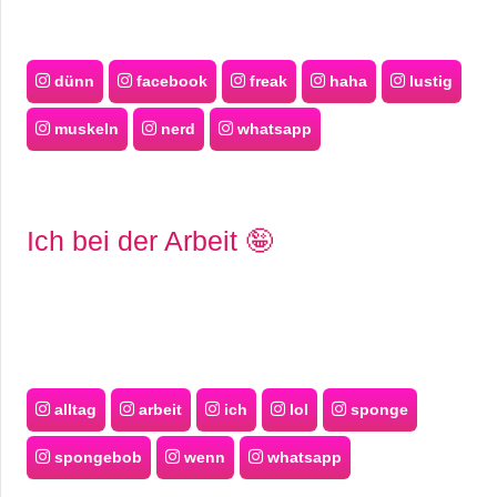
dünn
facebook
freak
haha
lustig
muskeln
nerd
whatsapp
Ich bei der Arbeit 🤪
alltag
arbeit
ich
lol
sponge
spongebob
wenn
whatsapp