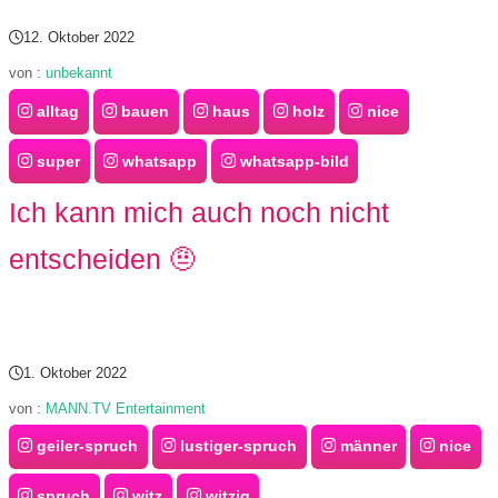
12. Oktober 2022
von :
unbekannt
alltag
bauen
haus
holz
nice
super
whatsapp
whatsapp-bild
Ich kann mich auch noch nicht
entscheiden 🤨
1. Oktober 2022
von :
MANN.TV Entertainment
geiler-spruch
lustiger-spruch
männer
nice
spruch
witz
witzig