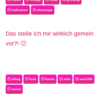
halloween
whatsapp
Das stelle ich mir wirklich gemein
vor?! 🙁
alltag
fuck
kacke
nein
was1life
wieso