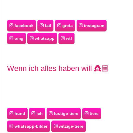
facebook
fail
greta
instagram
omg
whatsapp
wtf
Wenn ich alles haben will 👸🏼
hund
ich
lustige-tiere
tiere
whatsapp-bilder
witzige-tiere