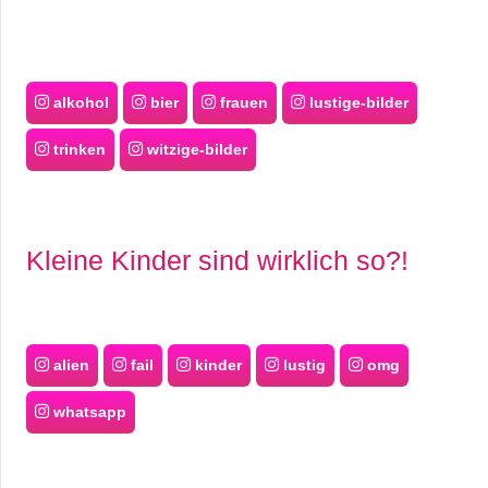
alkohol
bier
frauen
lustige-bilder
trinken
witzige-bilder
Kleine Kinder sind wirklich so?!
alien
fail
kinder
lustig
omg
whatsapp