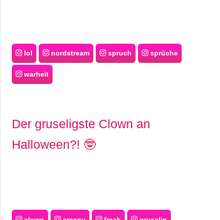
lol
nordstream
spruch
sprüche
warheit
Der gruseligste Clown an
Halloween?! 🤓
clown
creepy
freak
gruselig