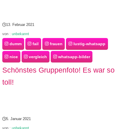
13. Februar 2021
von :
unbekannt
dumm
fail
frauen
lustig-whatsapp
nice
vergleich
whatsapp-bilder
Schönstes Gruppenfoto! Es war so
toll!
5. Januar 2021
von :
unbekannt