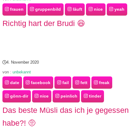
frauen
gruppenbild
läuft
nice
yeah
Richtig hart der Brudi 😆
4. November 2020
von :
unbekannt
date
facebook
fail
fett
freak
gönn-dir
nice
peinlich
tinder
Das beste Müsli das ich je gegessen
habe?! 🤨