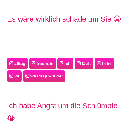
Es wäre wirklich schade um Sie 😬
alltag
freundin
ich
läuft
liebe
lol
whatsapp-bilder
Ich habe Angst um die Schlümpfe
😭