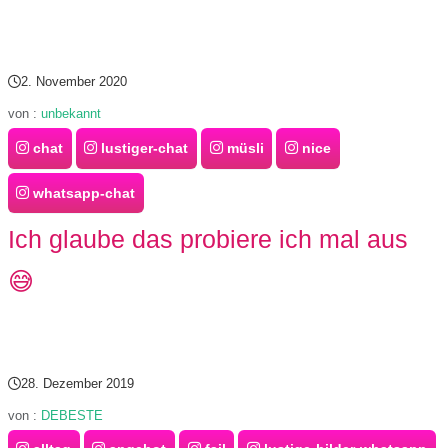
2. November 2020
von :
unbekannt
chat
lustiger-chat
müsli
nice
whatsapp-chat
Ich glaube das probiere ich mal aus
😅
28. Dezember 2019
von :
DEBESTE