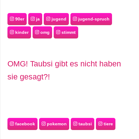
90er
ja
jugend
jugend-spruch
kinder
omg
stimmt
OMG! Taubsi gibt es nicht haben
sie gesagt?!
facebook
pokemon
taubsi
tiere