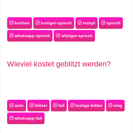
kochen
lustiger-spruch
rezept
spruch
whatsapp-spruch
witziger-spruch
Wieviel kostet geblitzt werden?
auto
blitzer
fail
lustige-bilder
omg
whatsapp-fail