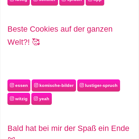
S
S
Beste Cookies auf der ganzen
Welt?! 🥰
Wordpress
U
b
essen
komische-bilder
lustiger-spruch
u
witzig
yeah
n
t
Bald hat bei mir der Spaß ein Ende
u