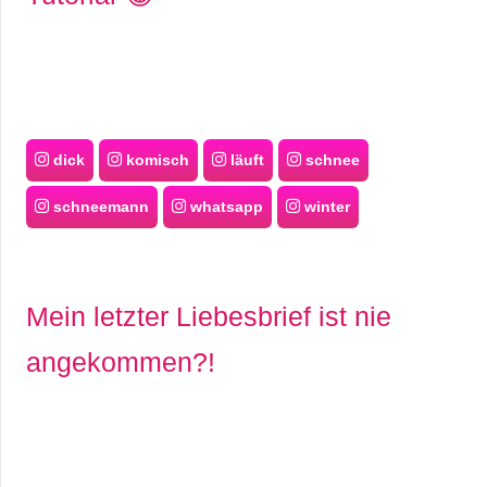
dick
komisch
läuft
schnee
schneemann
whatsapp
winter
Mein letzter Liebesbrief ist nie
angekommen?!