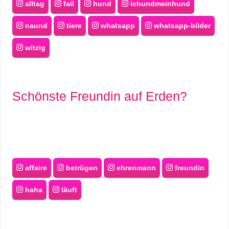
alltag
fail
hund
ichundmeinhund
naund
tiere
whatsapp
whatsapp-bilder
witzig
Schönste Freundin auf Erden?
affaire
betrügen
ehrenmann
freundin
haha
läuft