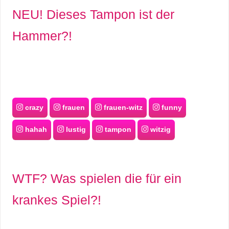
NEU! Dieses Tampon ist der
s
Hammer?!
S
h
o
crazy
frauen
frauen-witz
funny
r
hahah
lustig
tampon
witzig
t
c
WTF? Was spielen die für ein
u
krankes Spiel?!
t
s