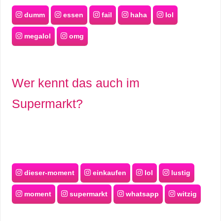
dumm
essen
fail
haha
lol
megalol
omg
Wer kennt das auch im
Supermarkt?
dieser-moment
einkaufen
lol
lustig
moment
supermarkt
whatsapp
witzig