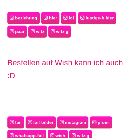
beziehung
bier
lol
lustige-bilder
paar
witz
witzig
Bestellen auf Wish kann ich auch
:D
fail
fail-bilder
instagram
promi
whatsapp-fail
wish
witzig