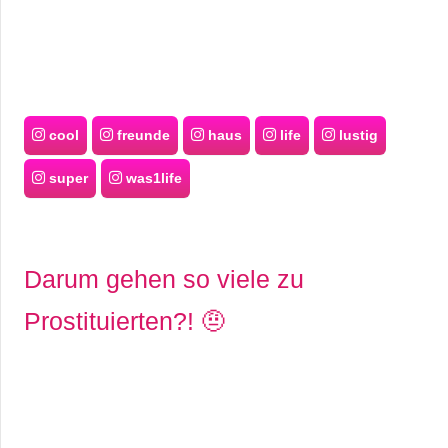
cool
freunde
haus
life
lustig
super
was1life
Darum gehen so viele zu
Prostituierten?! 🤨