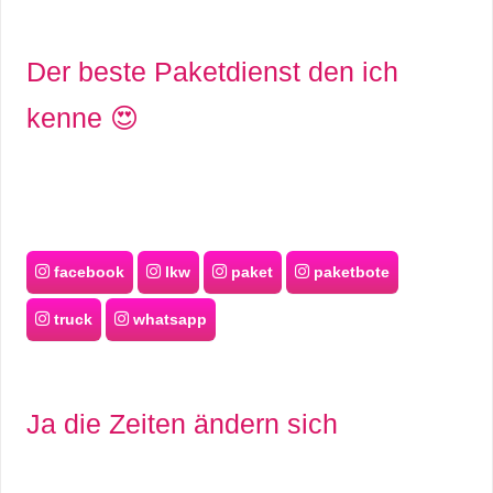
r
Der beste Paketdienst den ich
b
kenne 😍
c
o
d
e
facebook
lkw
paket
paketbote
truck
whatsapp
Ja die Zeiten ändern sich