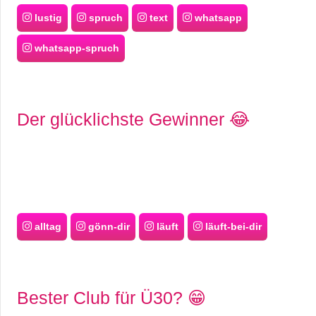
lustig
spruch
text
whatsapp
whatsapp-spruch
Der glücklichste Gewinner 😂
alltag
gönn-dir
läuft
läuft-bei-dir
Bester Club für Ü30? 😁