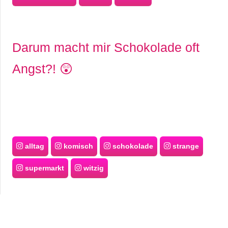
Darum macht mir Schokolade oft
Angst?! 😲
alltag
komisch
schokolade
strange
supermarkt
witzig