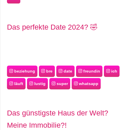
Das perfekte Date 2024? 🤣
beziehung
bre
date
freundin
ich
läuft
lustig
super
whatsapp
Das günstigste Haus der Welt?
Meine Immobilie?!