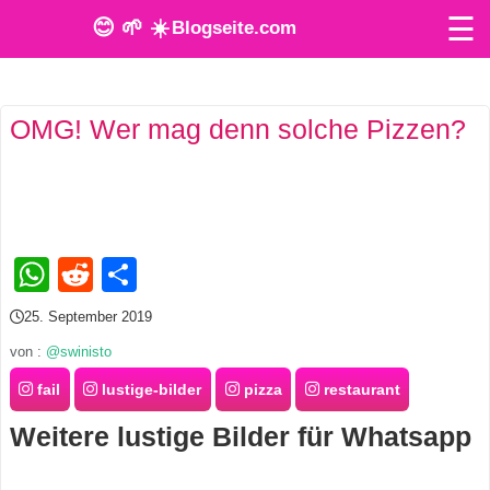
☰
😊 🌱 ☀️
Blogseite.com
O
OMG! Wer mag denn solche Pizzen?
n
l
i
n
WhatsApp
Reddit
Teilen
e
25. September 2019
T
von :
@swinisto
o
fail
lustige-bilder
pizza
restaurant
Weitere lustige Bilder für Whatsapp
o
l