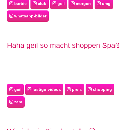
barbie
club
geil
morgen
omg
whatsapp-bilder
Haha geil so macht shoppen Spaß
geil
lustige-videos
preis
shopping
zara