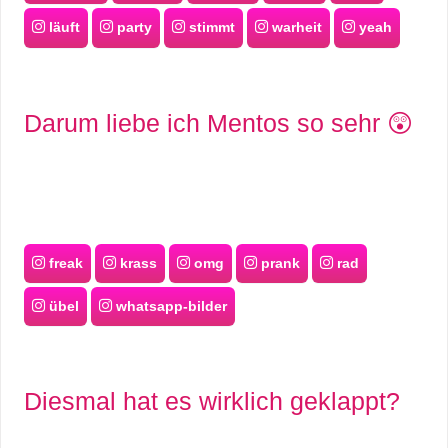
läuft
party
stimmt
warheit
yeah
Darum liebe ich Mentos so sehr 😲
freak
krass
omg
prank
rad
übel
whatsapp-bilder
Diesmal hat es wirklich geklappt?