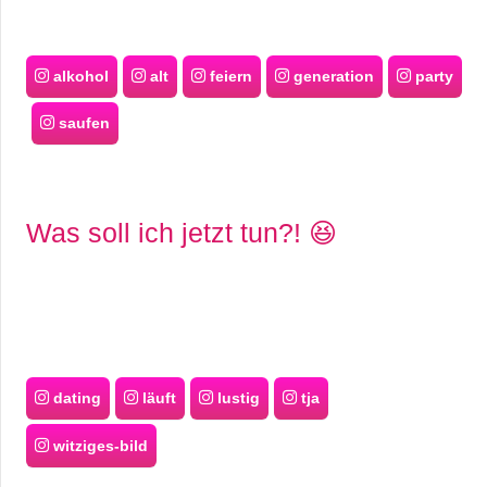
alkohol
alt
feiern
generation
party
saufen
Was soll ich jetzt tun?! 😆
dating
läuft
lustig
tja
witziges-bild