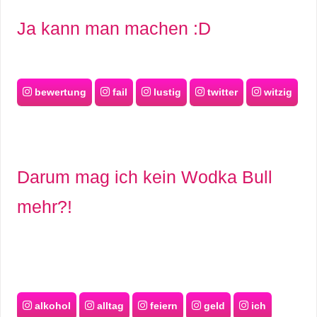
Ja kann man machen :D
bewertung
fail
lustig
twitter
witzig
Darum mag ich kein Wodka Bull
mehr?!
alkohol
alltag
feiern
geld
ich