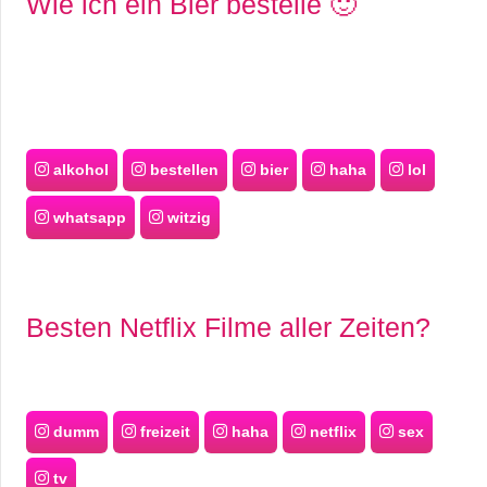
Wie ich ein Bier bestelle 🙂
alkohol
bestellen
bier
haha
lol
whatsapp
witzig
Besten Netflix Filme aller Zeiten?
dumm
freizeit
haha
netflix
sex
tv