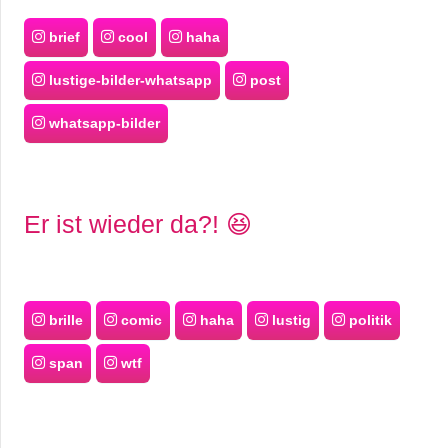
brief
cool
haha
lustige-bilder-whatsapp
post
whatsapp-bilder
Er ist wieder da?! 😆
brille
comic
haha
lustig
politik
span
wtf