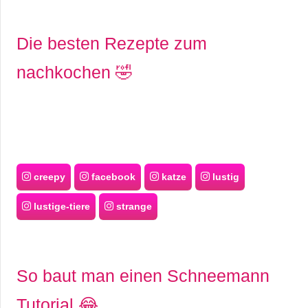
Die besten Rezepte zum
nachkochen 🤣
creepy
facebook
katze
lustig
lustige-tiere
strange
So baut man einen Schneemann
Tutorial 😂