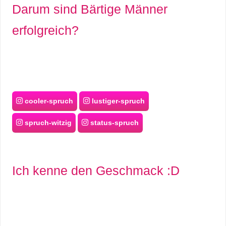
Darum sind Bärtige Männer
erfolgreich?
cooler-spruch
lustiger-spruch
spruch-witzig
status-spruch
Ich kenne den Geschmack :D