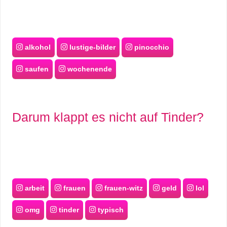
alkohol
lustige-bilder
pinocchio
saufen
wochenende
Darum klappt es nicht auf Tinder?
arbeit
frauen
frauen-witz
geld
lol
omg
tinder
typisch