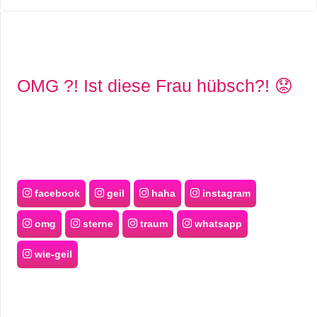
OMG ?! Ist diese Frau hübsch?! 😟
facebook
geil
haha
instagram
omg
sterne
traum
whatsapp
wie-geil