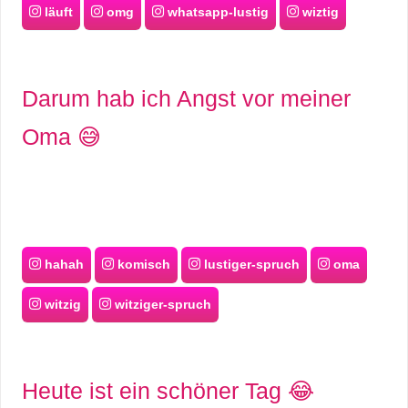
läuft
omg
whatsapp-lustig
wiztig
Darum hab ich Angst vor meiner
Oma 😅
hahah
komisch
lustiger-spruch
oma
witzig
witziger-spruch
Heute ist ein schöner Tag 😂