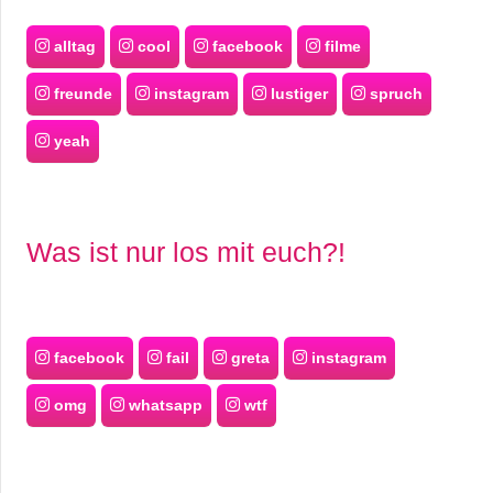
alltag
cool
facebook
filme
freunde
instagram
lustiger
spruch
yeah
Was ist nur los mit euch?!
facebook
fail
greta
instagram
omg
whatsapp
wtf