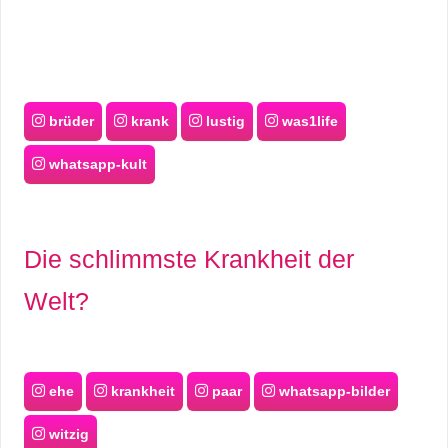
brüder
krank
lustig
was1life
whatsapp-kult
Die schlimmste Krankheit der
Welt?
ehe
krankheit
paar
whatsapp-bilder
witzig