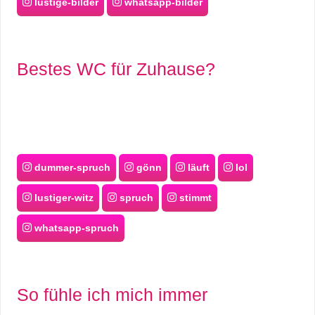
lustige-bilder
whatsapp-bilder
r
b
Bestes WC für Zuhause?
c
o
d
e
dummer-spruch
gönn
läuft
lol
lustiger-witz
spruch
stimmt
whatsapp-spruch
So fühle ich mich immer