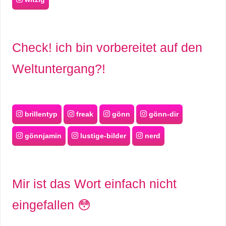
Check! ich bin vorbereitet auf den
Weltuntergang?!
brillentyp
freak
gönn
gönn-dir
gönnjamin
lustige-bilder
nerd
Mir ist das Wort einfach nicht
eingefallen 😳