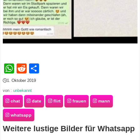
s
S
h
o
WhatsApp
Reddit
Teilen
r
1. Oktober 2019
t
von :
unbekannt
c
chat
date
flirt
frauen
mann
u
whatsapp
t
Weitere lustige Bilder für Whatsapp
s