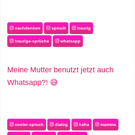
nachdenken
spruch
traurig
traurige-sprüche
whatsapp
Meine Mutter benutzt jetzt auch
Whatsapp?! 😅
cooler-spruch
dialog
haha
mamma