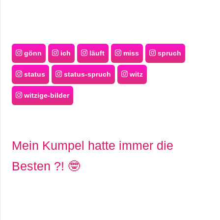
gönn
ich
läuft
miss
spruch
status
status-spruch
witz
witzige-bilder
Mein Kumpel hatte immer die
Besten ?! 🤓