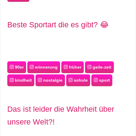
Beste Sportart die es gibt? 😂
90er
erinnerung
früher
geile-zeit
kindheit
nostalgie
schule
sport
Das ist leider die Wahrheit über
unsere Welt?!