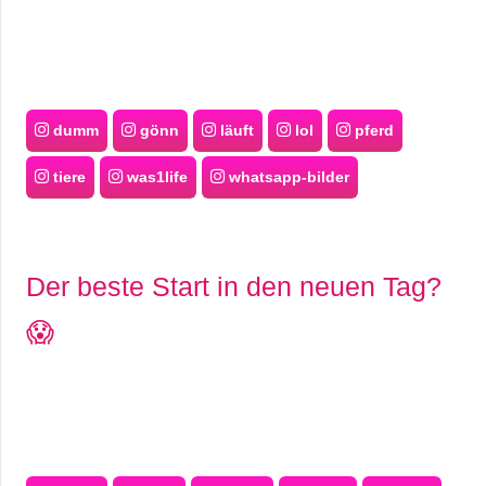
dumm
gönn
läuft
lol
pferd
tiere
was1life
whatsapp-bilder
Der beste Start in den neuen Tag?
😱