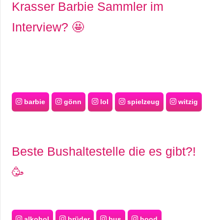
Krasser Barbie Sammler im
Interview? 🤩
barbie
gönn
lol
spielzeug
witzig
Beste Bushaltestelle die es gibt?!
🥳
alkohol
brüder
bus
hood