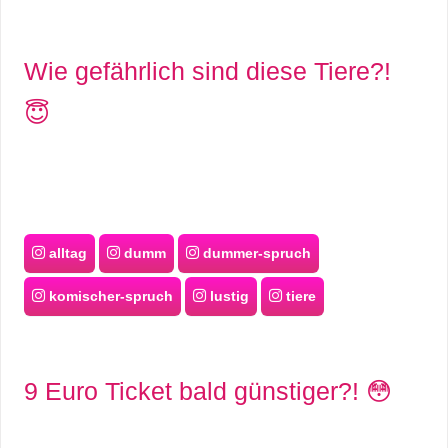
Wie gefährlich sind diese Tiere?!
😇
alltag
dumm
dummer-spruch
komischer-spruch
lustig
tiere
9 Euro Ticket bald günstiger?! 😳