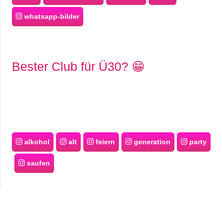
whatsapp-bilder
Bester Club für Ü30? 😁
alkohol
alt
feiern
generation
party
saufen