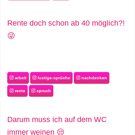
S
S
Rente doch schon ab 40 möglich?!
😜
Wordpress
U
b
arbeit
lustige-sprüche
nachdenken
u
rente
spruch
n
t
Darum muss ich auf dem WC
u
immer weinen 😒