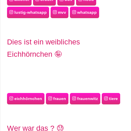
lustig-whatsapp
mvv
whatsapp
Dies ist ein weibliches
Eichhörnchen 🤪
eichhörnchen
frauen
frauenwitz
tiere
Wer war das ? 😓