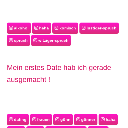
alkohol
haha
komisch
lustiger-spruch
spruch
witziger-spruch
Mein erstes Date hab ich gerade
ausgemacht !
dating
frauen
gönn
gönner
haha