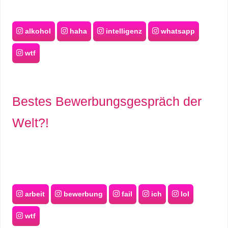
alkohol
haha
intelligenz
whatsapp
wtf
Bestes Bewerbungsgespräch der
Welt?!
arbeit
bewerbung
fail
ich
lol
wtf