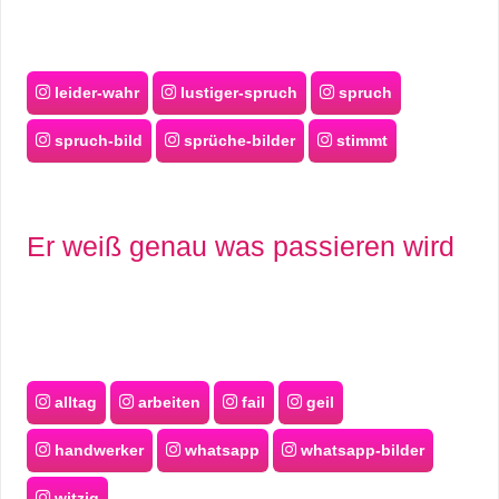
leider-wahr
lustiger-spruch
spruch
spruch-bild
sprüche-bilder
stimmt
Er weiß genau was passieren wird
alltag
arbeiten
fail
geil
handwerker
whatsapp
whatsapp-bilder
witzig