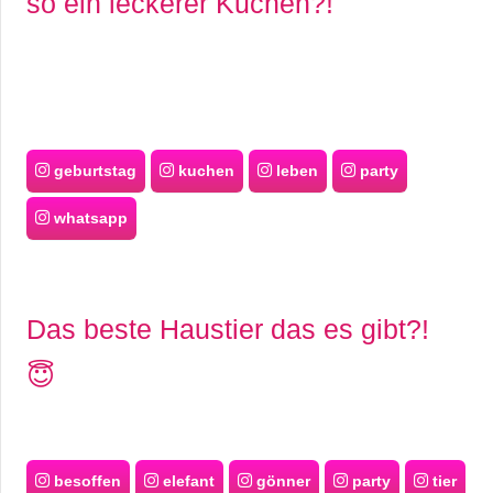
so ein leckerer Kuchen?!
geburtstag
kuchen
leben
party
whatsapp
Das beste Haustier das es gibt?!
😇
besoffen
elefant
gönner
party
tier