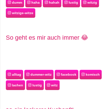
dumm
haha
hahah
lustig
witzig
witzige-witze
So geht es mir auch immer 😂
alltag
dummer-witz
facebook
komisch
lachen
lustig
witz