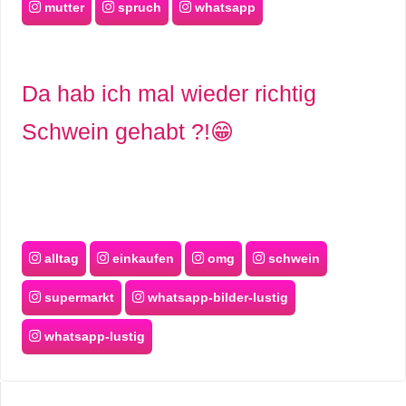
mutter
spruch
whatsapp
Da hab ich mal wieder richtig
Schwein gehabt ?!😁
alltag
einkaufen
omg
schwein
supermarkt
whatsapp-bilder-lustig
whatsapp-lustig