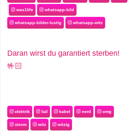
was1life
whatsapp-bild
whatsapp-bilder-lustig
whatsapp-witz
Daran wirst du garantiert sterben!
🤟🏻
elektrik
fail
kabel
nerd
omg
strom
witz
witzig