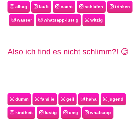
alltag
läuft
nacht
schlafen
trinken
wasser
whatsapp-lustig
witzig
Also ich find es nicht schlimm?! 😊
dumm
familie
geil
haha
jugend
kindheit
lustig
omg
whatsapp