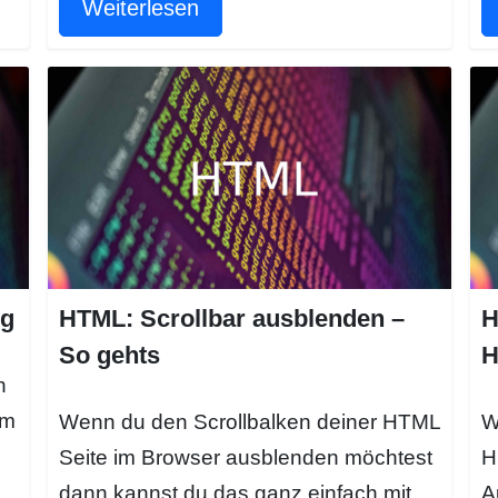
Weiterlesen
ng
HTML: Scrollbar ausblenden –
H
So gehts
H
n
em
Wenn du den Scrollbalken deiner HTML
W
i
Seite im Browser ausblenden möchtest
H
dann kannst du das ganz einfach mit
A