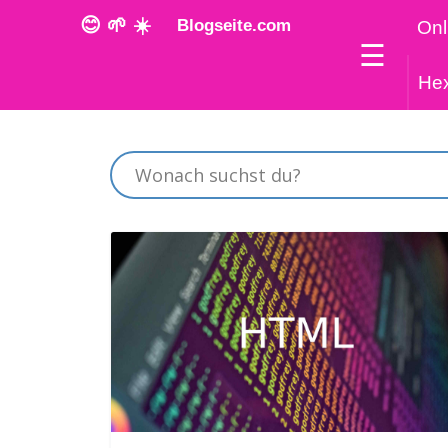
😊 🌱 ☀️
Blogseite.com
Onl
☰
He