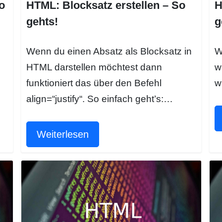
o
HTML: Blocksatz erstellen – So
H
gehts!
g
Wenn du einen Absatz als Blocksatz in
W
HTML darstellen möchtest dann
w
funktioniert das über den Befehl
w
align=“justify“. So einfach geht’s:…
Weiterlesen