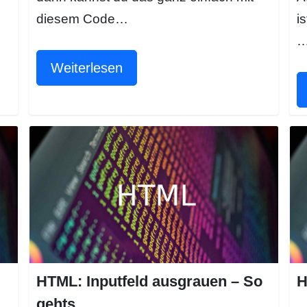
diesem Code…
i
Weiterlesen
HTML: Inputfeld ausgrauen – So
H
gehts