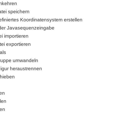
mkehren
tei speichern
finiertes Koordinatensystem erstellen
 der Javasequenzeingabe
 importieren
i exportieren
als
ruppe umwandeln
igur heraustrennen
chieben
en
len
men