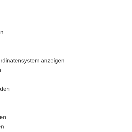
en
ordinatensystem anzeigen
n
n
nden
hen
en