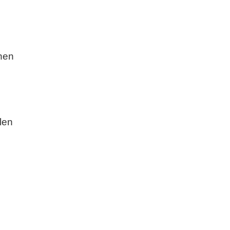
hen
len