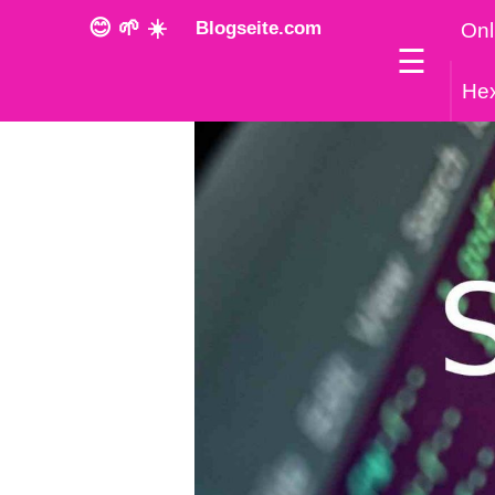
😊 🌱 ☀️
Blogseite.com
Onl
☰
He