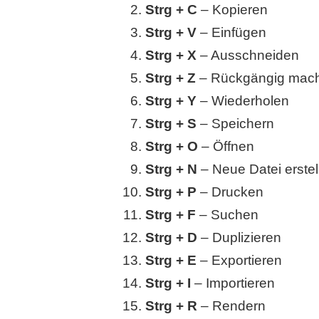
Strg + C
– Kopieren
Strg + V
– Einfügen
Strg + X
– Ausschneiden
Strg + Z
– Rückgängig mac
Strg + Y
– Wiederholen
Strg + S
– Speichern
Strg + O
– Öffnen
Strg + N
– Neue Datei erstel
Strg + P
– Drucken
Strg + F
– Suchen
Strg + D
– Duplizieren
Strg + E
– Exportieren
Strg + I
– Importieren
Strg + R
– Rendern