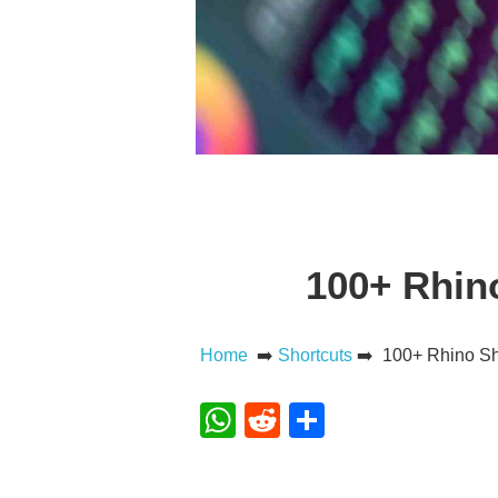
100+ Rhin
Home
➡️
Shortcuts
➡️ 100+ Rhino Sh
WhatsApp
Reddit
Teilen