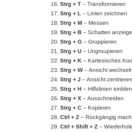
Strg + T
– Transformieren
Strg + L
– Linien zeichnen
Strg + M
– Messen
Strg + B
– Schatten anzeig
Strg + G
– Gruppieren
Strg + U
– Ungroupieren
Strg + K
– Kartesisches Ko
Strg + W
– Ansicht wechsel
Strg + J
– Ansicht zentriere
Strg + H
– Hilfslinien einble
Strg + X
– Ausschneiden
Strg + C
– Kopieren
Ctrl + Z
– Rückgängig mac
Ctrl + Shift + Z
– Wiederhol