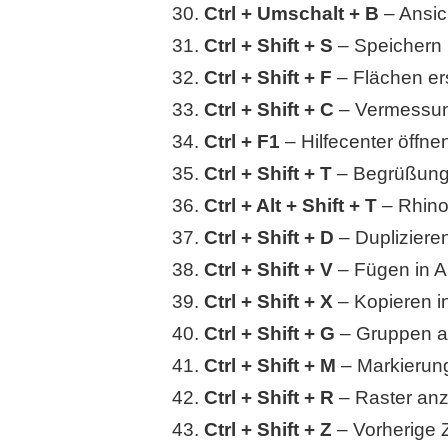
Ctrl + Umschalt + B
– Ansic
Ctrl + Shift + S
– Speichern 
Ctrl + Shift + F
– Flächen ers
Ctrl + Shift + C
– Vermessun
Ctrl + F1
– Hilfecenter öffne
Ctrl + Shift + T
– Begrüßungs
Ctrl + Alt + Shift + T
– Rhino
Ctrl + Shift + D
– Dupliziere
Ctrl + Shift + V
– Fügen in A
Ctrl + Shift + X
– Kopieren i
Ctrl + Shift + G
– Gruppen a
Ctrl + Shift + M
– Markierun
Ctrl + Shift + R
– Raster anz
Ctrl + Shift + Z
– Vorherige 