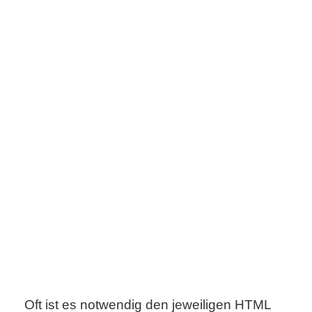
s
S
h
o
r
t
c
u
t
s
Oft ist es notwendig den jeweiligen HTML