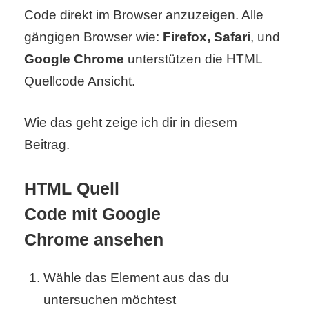
Code direkt im Browser anzuzeigen. Alle
gängigen Browser wie:
Firefox, Safari
, und
C
Google Chrome
unterstützen die HTML
o
Quellcode Ansicht.
m
Wie das geht zeige ich dir in diesem
p
Beitrag.
u
t
HTML Quell
e
Code mit Google
r
Chrome ansehen
Wähle das Element aus das du
C
untersuchen möchtest