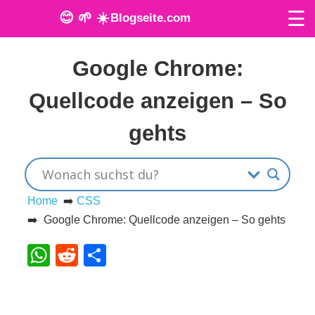
☰
😊 🌱 ☀️
Blogseite.com
Veröffentlicht am: 28. Mai 2024
O
Google Chrome:
n
Quellcode anzeigen – So
l
gehts
i
n
e
Home
➡️
CSS
➡️ Google Chrome: Quellcode anzeigen – So gehts
T
WhatsApp
Reddit
Teilen
o
o
l