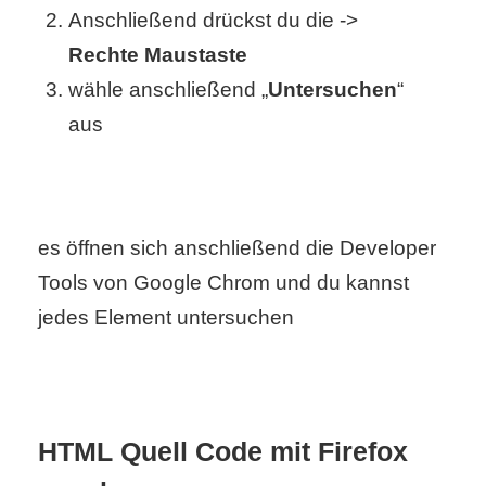
S
Anschließend drückst du die ->
Rechte Maustaste
S
wähle anschließend „
Untersuchen
“
aus
Wordpress
U
es öffnen sich anschließend die Developer
b
Tools von Google Chrom und du kannst
jedes Element untersuchen
u
n
t
HTML Quell Code mit Firefox
u