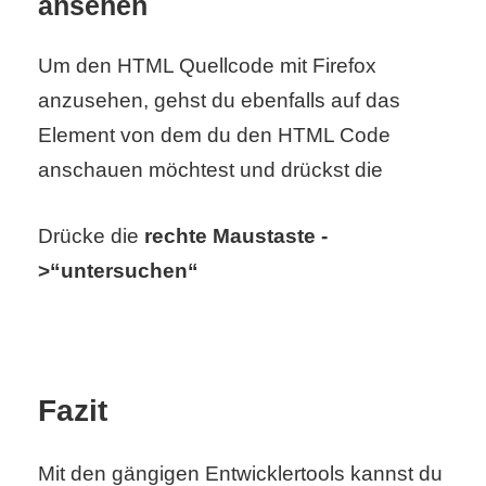
ansehen
/
L
Um den HTML Quellcode mit Firefox
i
anzusehen, gehst du ebenfalls auf das
Element von dem du den HTML Code
n
anschauen möchtest und drückst die
u
x
Drücke die
rechte Maustaste -
>“untersuchen“
H
e
x
Fazit
F
Mit den gängigen Entwicklertools kannst du
a