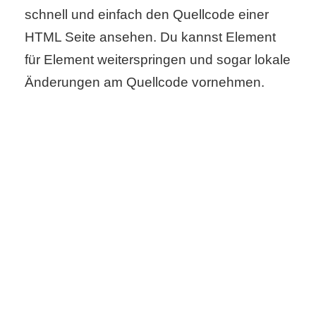
schnell und einfach den Quellcode einer
r
HTML Seite ansehen. Du kannst Element
b
für Element weiterspringen und sogar lokale
Änderungen am Quellcode vornehmen.
c
o
d
e