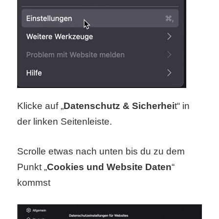
r
b
c
o
d
Klicke auf „
Datenschutz & Sicherhei
t“ in
e
der linken Seitenleiste.
Scrolle etwas nach unten bis du zu dem
Punkt „
Cookies und Website Daten
“
kommst