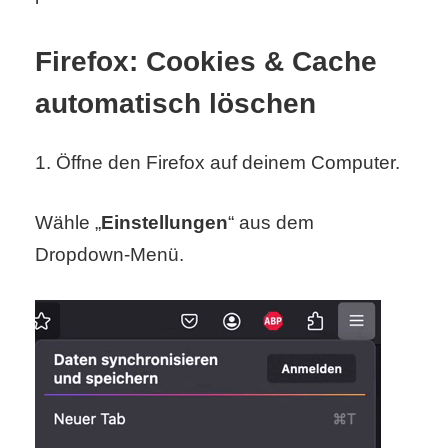
S
S
Firefox: Cookies & Cache
automatisch löschen
Wordpress
1. Öffne den Firefox auf deinem Computer.
U
Wähle „
Einstellungen
“ aus dem
b
Dropdown-Menü.
u
n
t
u