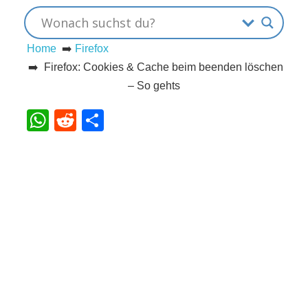
s
Home
➡️
Firefox
➡️ Firefox: Cookies & Cache beim beenden löschen
S
– So gehts
h
WhatsApp
Reddit
Teilen
o
r
t
c
u
t
s