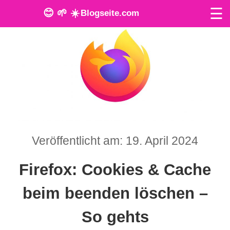
☰
😊 🌱 ☀️
Blogseite.com
O
n
l
i
n
Veröffentlicht am: 19. April 2024
e
T
Firefox: Cookies & Cache
o
beim beenden löschen –
o
So gehts
l