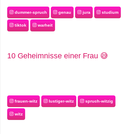
dummer-spruch
genau
jura
studium
tiktok
warheit
10 Geheimnisse einer Frau 😅
frauen-witz
lustiger-witz
spruch-witzig
witz