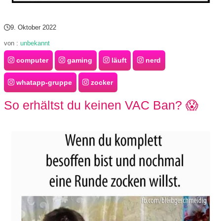
s
9. Oktober 2022
von :
unbekannt
S
computer
gaming
läuft
nerd
h
whatapp-gruppe
zocker
o
So erhältst du keinen VAC Ban? 😱
r
t
c
u
t
s