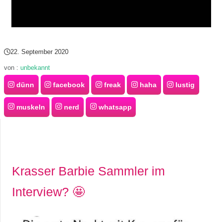
22. September 2020
von :
unbekannt
dünn
facebook
freak
haha
lustig
muskeln
nerd
whatsapp
Krasser Barbie Sammler im
Interview? 🤩