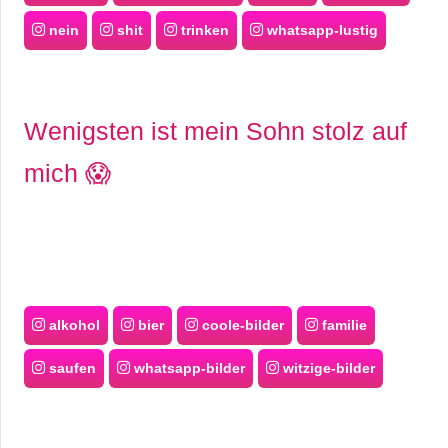
nein
shit
trinken
whatsapp-lustig
Wenigsten ist mein Sohn stolz auf
mich 😱
alkohol
bier
coole-bilder
familie
saufen
whatsapp-bilder
witzige-bilder