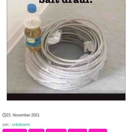
r
b
c
o
d
e
23. November 2021
von :
unbekannt