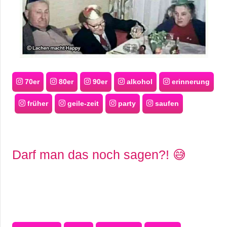
70er
80er
90er
alkohol
erinnerung
früher
geile-zeit
party
saufen
Darf man das noch sagen?! 😅