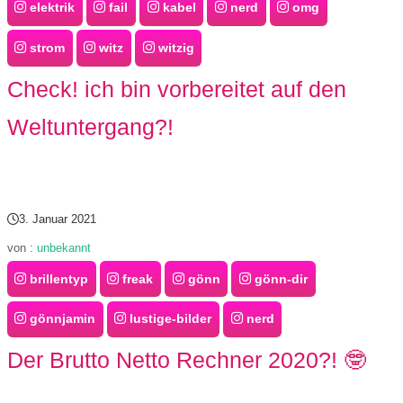
elektrik
fail
kabel
nerd
omg
strom
witz
witzig
Check! ich bin vorbereitet auf den
Weltuntergang?!
3. Januar 2021
von :
unbekannt
brillentyp
freak
gönn
gönn-dir
gönnjamin
lustige-bilder
nerd
Der Brutto Netto Rechner 2020?! 🤓