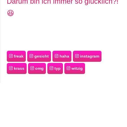
Darum bin ich immer so glücklich?!
😆
freak
gesicht
haha
instagram
krass
omg
typ
witzig