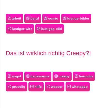
arbeit
beruf
comic
lustige-bilder
lustiger-witz
lustiges-bild
Das ist wirklich richtig Creepy?!
angst
badewanne
creepy
freundin
gruselig
hilfe
wasser
whatsapp