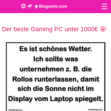
☰
😊 🌱 ☀️
Blogseite.com
O
Der beste Gaming PC unter 1000€ 🤩
n
l
i
n
e
T
o
o
l