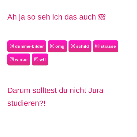
Ah ja so seh ich das auch 🙈
dumme-bilder
omg
schild
strasse
winter
wtf
Darum solltest du nicht Jura
studieren?!