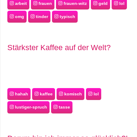
arbeit
frauen
frauen-witz
geld
lol
omg
tinder
typisch
Stärkster Kaffee auf der Welt?
hahah
kaffee
komisch
lol
lustiger-spruch
tasse