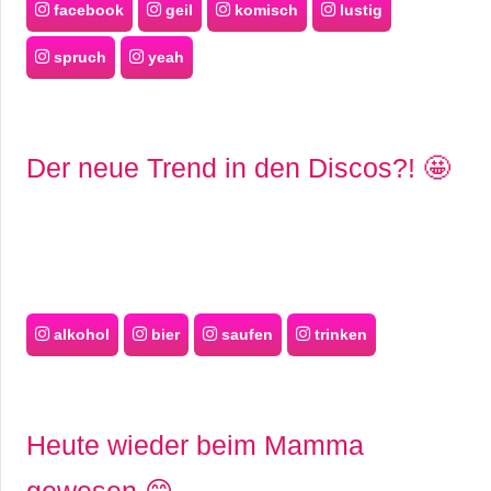
facebook
geil
komisch
lustig
spruch
yeah
Der neue Trend in den Discos?! 🤩
alkohol
bier
saufen
trinken
Heute wieder beim Mamma