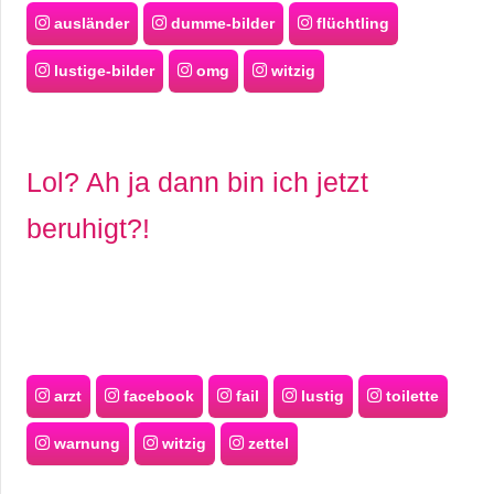
ausländer
dumme-bilder
flüchtling
lustige-bilder
omg
witzig
Lol? Ah ja dann bin ich jetzt
beruhigt?!
arzt
facebook
fail
lustig
toilette
warnung
witzig
zettel