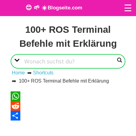
☰
😊 🌱 ☀️
Blogseite.com
Veröffentlicht am: 31. März 2024
O
100+ ROS Terminal
n
Befehle mit Erklärung
l
i
n
Home
➡️
Shortcuts
➡️ 100+ ROS Terminal Befehle mit Erklärung
e
T
WhatsApp
o
Reddit
o
Teilen
l