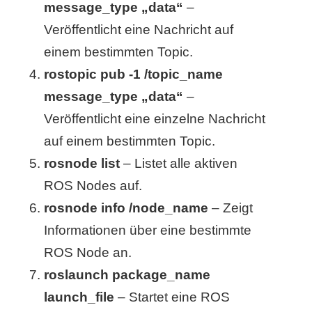
/
message_type „data“
–
Veröffentlicht eine Nachricht auf
L
einem bestimmten Topic.
i
rostopic pub -1 /topic_name
n
message_type „data“
–
u
Veröffentlicht eine einzelne Nachricht
auf einem bestimmten Topic.
x
rosnode list
– Listet alle aktiven
ROS Nodes auf.
H
rosnode info /node_name
– Zeigt
e
Informationen über eine bestimmte
ROS Node an.
x
roslaunch package_name
F
launch_file
– Startet eine ROS
a