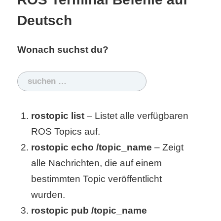
S
Deutsch
S
Wonach suchst du?
Wordpress
Suchen
nach:
U
rostopic list
– Listet alle verfügbaren
b
ROS Topics auf.
u
rostopic echo /topic_name
– Zeigt
alle Nachrichten, die auf einem
n
bestimmten Topic veröffentlicht
t
wurden.
u
rostopic pub /topic_name