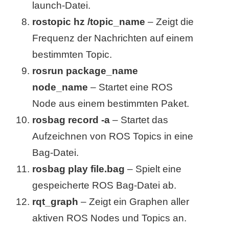
launch-Datei.
r
rostopic hz /topic_name
– Zeigt die
Frequenz der Nachrichten auf einem
b
bestimmten Topic.
c
rosrun package_name
o
node_name
– Startet eine ROS
d
Node aus einem bestimmten Paket.
rosbag record -a
– Startet das
e
Aufzeichnen von ROS Topics in eine
Bag-Datei.
rosbag play file.bag
– Spielt eine
gespeicherte ROS Bag-Datei ab.
rqt_graph
– Zeigt ein Graphen aller
aktiven ROS Nodes und Topics an.