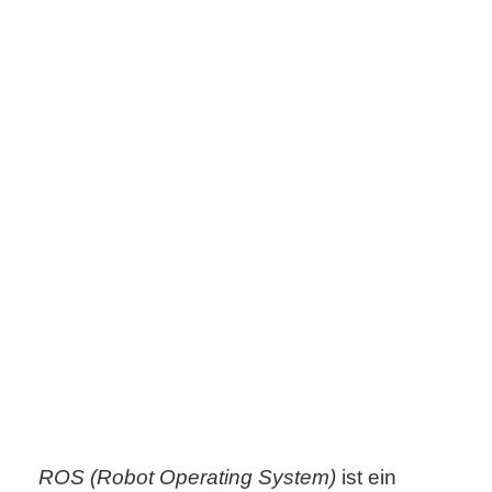
s
S
h
o
r
t
c
u
t
s
ROS (Robot Operating System)
ist ein