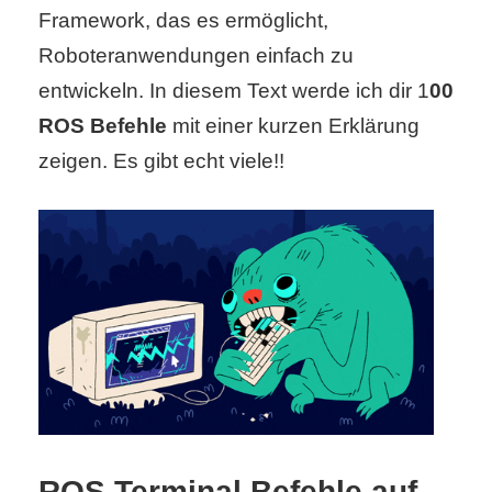
Framework, das es ermöglicht,
Roboteranwendungen einfach zu
C
entwickeln. In diesem Text werde ich dir 1
00
o
ROS Befehle
mit einer kurzen Erklärung
m
zeigen. Es gibt echt viele!!
p
u
t
e
r
C
ROS Terminal Befehle auf