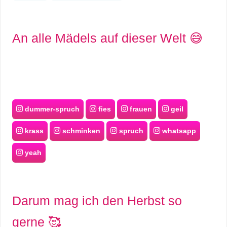
An alle Mädels auf dieser Welt 😅
dummer-spruch
fies
frauen
geil
krass
schminken
spruch
whatsapp
yeah
Darum mag ich den Herbst so
gerne 🥰