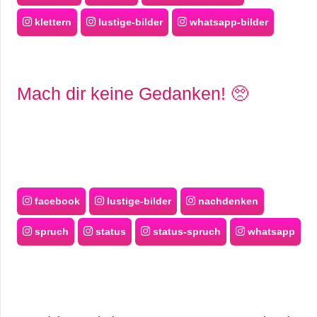
klettern
lustige-bilder
whatsapp-bilder
Mach dir keine Gedanken! 🥺
facebook
lustige-bilder
nachdenken
spruch
status
status-spruch
whatsapp