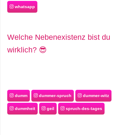
whatsapp
Welche Nebenexistenz bist du
wirklich? 😎
dumm
dummer-spruch
dummer-witz
dummheit
geil
spruch-des-tages