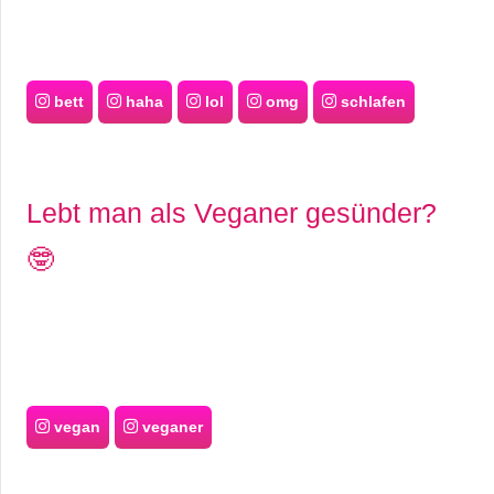
bett
haha
lol
omg
schlafen
Lebt man als Veganer gesünder?
🤓
vegan
veganer