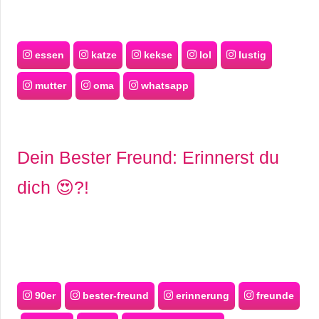
essen
katze
kekse
lol
lustig
mutter
oma
whatsapp
Dein Bester Freund: Erinnerst du
dich 😍?!
90er
bester-freund
erinnerung
freunde