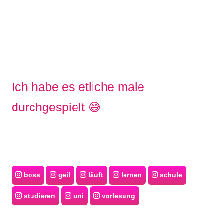
Ich habe es etliche male
durchgespielt 😅
boss
geil
läuft
lernen
schule
studieren
uni
vorlesung