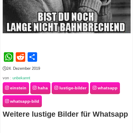
s
S
h
WhatsApp
Reddit
Teilen
o
r
24. Dezember 2019
von :
unbekannt
t
einstein
haha
lustige-bilder
whatsapp
c
whatsapp-bild
u
Weitere lustige Bilder für Whatsapp
t
s