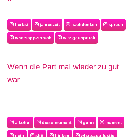
herbst
jahreszeit
nachdenken
spruch
whatsapp-spruch
witziger-spruch
Wenn die Part mal wieder zu gut
war
alkohol
diesermoment
gönn
moment
nein
shit
trinken
whatsapp-lustig