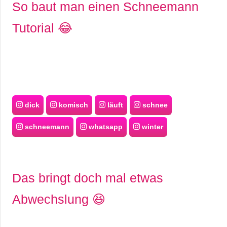
So baut man einen Schneemann
Tutorial 😂
dick
komisch
läuft
schnee
schneemann
whatsapp
winter
Das bringt doch mal etwas
Abwechslung 😆