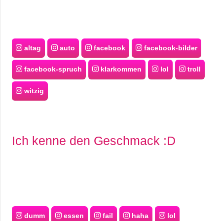
altag
auto
facebook
facebook-bilder
facebook-spruch
klarkommen
lol
troll
witzig
Ich kenne den Geschmack :D
dumm
essen
fail
haha
lol