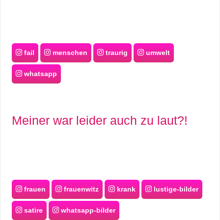
fail
menschen
traurig
umwelt
whatsapp
Meiner war leider auch zu laut?!
frauen
frauenwitz
krank
lustige-bilder
satire
whatsapp-bilder