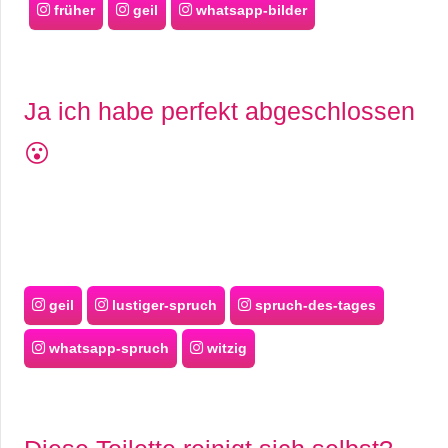
früher
geil
whatsapp-bilder
Ja ich habe perfekt abgeschlossen
😮
geil
lustiger-spruch
spruch-des-tages
whatsapp-spruch
witzig