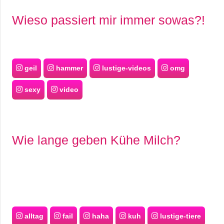
Wieso passiert mir immer sowas?!
geil
hammer
lustige-videos
omg
sexy
video
Wie lange geben Kühe Milch?
alltag
fail
haha
kuh
lustige-tiere