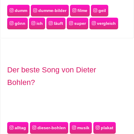
dumm
dumme-bilder
filme
geil
gönn
ich
läuft
super
vergleich
Der beste Song von Dieter
Bohlen?
alltag
dieser-bohlen
musik
plakat