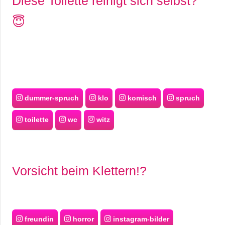
Diese Toilette reinigt sich selbst?
😇
dummer-spruch
klo
komisch
spruch
toilette
wc
witz
Vorsicht beim Klettern!?
freundin
horror
instagram-bilder