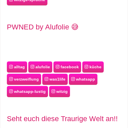
PWNED by Alufolie 😅
alltag
alufolie
facebook
küche
verzweiflung
was1life
whatsapp
whatsapp-lustig
witzig
Seht euch diese Traurige Welt an!!