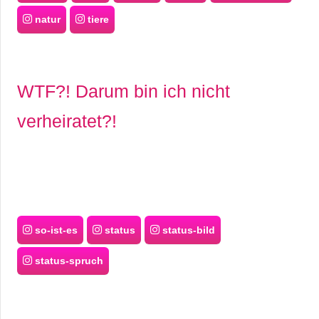
natur
tiere
WTF?! Darum bin ich nicht
verheiratet?!
so-ist-es
status
status-bild
status-spruch