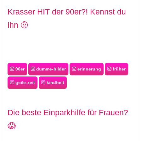
/
Krasser HIT der 90er?! Kennst du
L
ihn 🤨
i
n
u
x
90er
dumme-bilder
erinnerung
früher
geile-zeit
kindheit
H
e
Die beste Einparkhilfe für Frauen?
x
😱
F
a