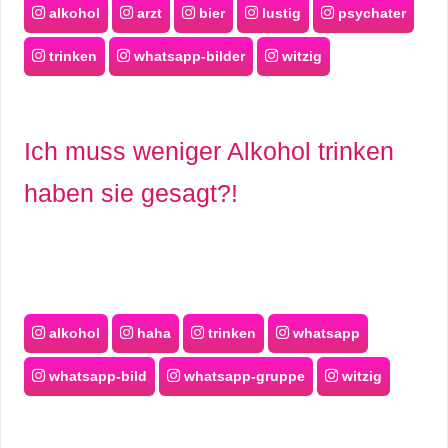
alkohol
arzt
bier
lustig
psychater
trinken
whatsapp-bilder
witzig
Ich muss weniger Alkohol trinken
haben sie gesagt?!
alkohol
haha
trinken
whatsapp
whatsapp-bild
whatsapp-gruppe
witzig