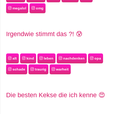
megalol
omg
Irgendwie stimmt das ?! 😰
alt
kind
leben
nachdenken
opa
schade
traurig
warheit
Die besten Kekse die ich kenne 😍