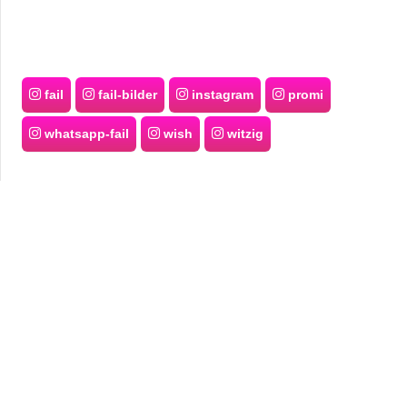
fail
fail-bilder
instagram
promi
whatsapp-fail
wish
witzig