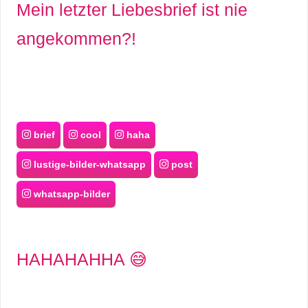
Mein letzter Liebesbrief ist nie
angekommen?!
C
o
m
p
brief
cool
haha
u
lustige-bilder-whatsapp
post
t
whatsapp-bilder
e
r
HAHAHAHHA 😅
C