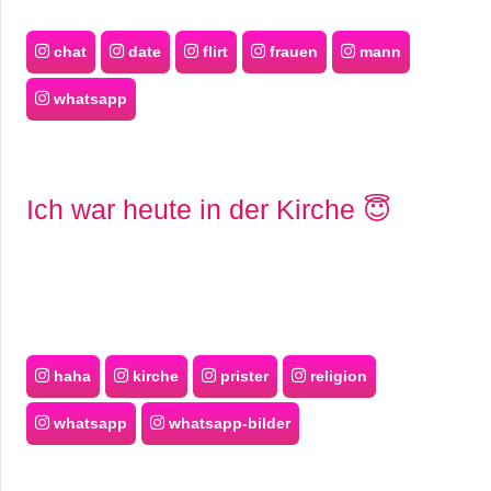
chat
date
flirt
frauen
mann
whatsapp
Ich war heute in der Kirche 😇
haha
kirche
prister
religion
whatsapp
whatsapp-bilder