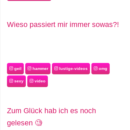
Wieso passiert mir immer sowas?!
geil
hammer
lustige-videos
omg
sexy
video
Zum Glück hab ich es noch
gelesen 🧐