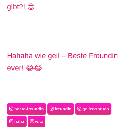
gibt?! 😍
Hahaha wie geil – Beste Freundin
ever! 😂😂
beste-freundin
freundin
geiler-spruch
haha
witz