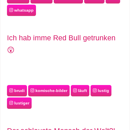
whatsapp
Ich hab imme Red Bull getrunken
😲
brudi
komische-bilder
läuft
lustig
lustiger