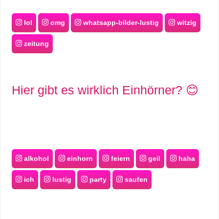
lol
omg
whatsapp-bilder-lustig
witzig
zeitung
Hier gibt es wirklich Einhörner? 😊
alkohol
einhorn
feiern
geil
haha
ich
lustig
party
saufen