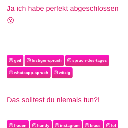
Ja ich habe perfekt abgeschlossen
😮
geil
lustiger-spruch
spruch-des-tages
whatsapp-spruch
witzig
Das solltest du niemals tun?!
frauen
handy
instagram
krass
lol