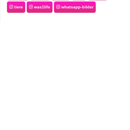
tiere
was1life
whatsapp-bilder