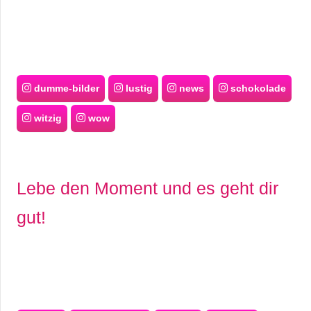
dumme-bilder
lustig
news
schokolade
witzig
wow
Lebe den Moment und es geht dir
gut!