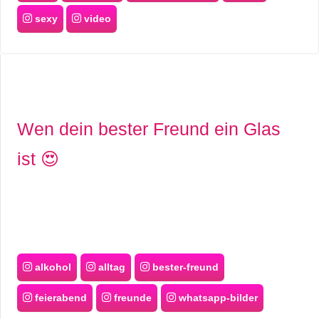
sexy
video
Wen dein bester Freund ein Glas
ist 😍
alkohol
alltag
bester-freund
feierabend
freunde
whatsapp-bilder