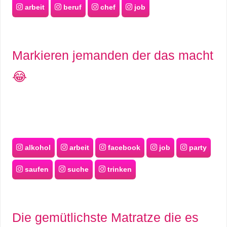
arbeit
beruf
chef
job
Markieren jemanden der das macht
😂
alkohol
arbeit
facebook
job
party
saufen
suche
trinken
Die gemütlichste Matratze die es