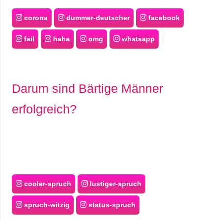
corona
dummer-deutscher
facebook
fail
haha
omg
whatsapp
Darum sind Bärtige Männer
erfolgreich?
cooler-spruch
lustiger-spruch
spruch-witzig
status-spruch