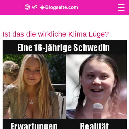
☰
😊 🌱 ☀️
Blogseite.com
O
Ist das die wirkliche Klima Lüge?
n
l
i
n
e
T
o
o
l