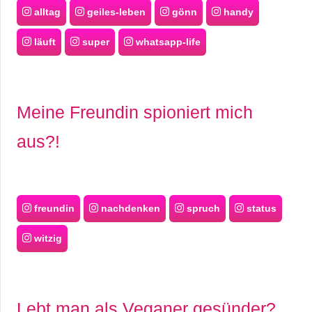
alltag
geiles-leben
gönn
handy
läuft
super
whatsapp-life
Meine Freundin spioniert mich
aus?!
freundin
nachdenken
spruch
status
witzig
Lebt man als Veganer gesünder?