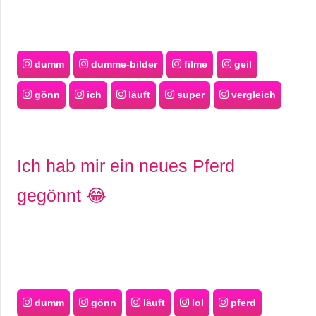
dumm
dumme-bilder
filme
geil
gönn
ich
läuft
super
vergleich
Ich hab mir ein neues Pferd
gegönnt 😂
dumm
gönn
läuft
lol
pferd