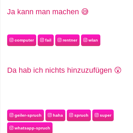
Ja kann man machen 😅
computer
fail
rentner
wlan
Da hab ich nichts hinzuzufügen 😲
geiler-spruch
haha
spruch
super
whatsapp-spruch