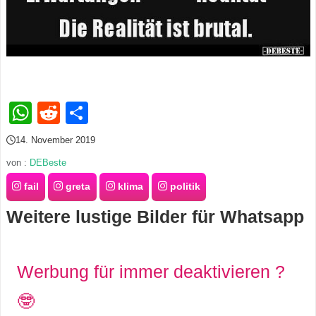
s
S
h
WhatsApp
Reddit
Teilen
o
14. November 2019
r
von :
DEBeste
fail
greta
klima
politik
t
Weitere lustige Bilder für Whatsapp
c
u
Werbung für immer deaktivieren ?
t
🤓
s