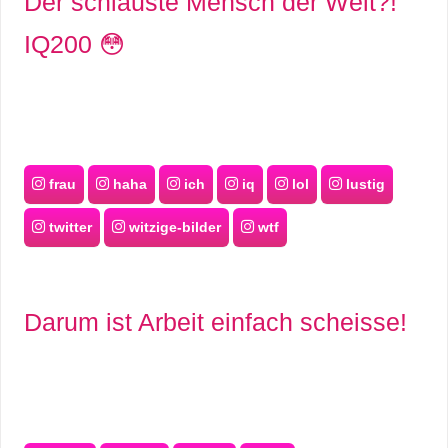
Der schlauste Mensch der Welt?!
IQ200 😳
frau
haha
ich
iq
lol
lustig
twitter
witzige-bilder
wtf
Darum ist Arbeit einfach scheisse!