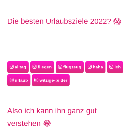
Die besten Urlaubsziele 2022? 😱
alltag
fliegen
flugzeug
haha
ich
urlaub
witzige-bilder
Also ich kann ihn ganz gut
verstehen 😂