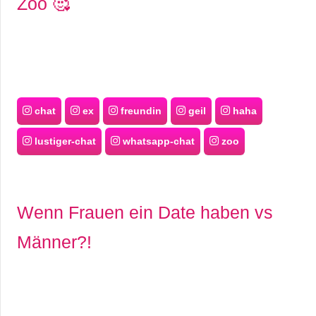
Zoo 🥰
chat
ex
freundin
geil
haha
lustiger-chat
whatsapp-chat
zoo
Wenn Frauen ein Date haben vs
Männer?!