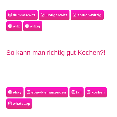
dummer-witz
lustiger-witz
spruch-witzig
witz
witzig
So kann man richtig gut Kochen?!
ebay
ebay-kleinanzeigen
fail
kochen
whatsapp