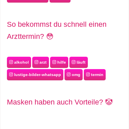
So bekommst du schnell einen
Arzttermin? 😳
alkohol
arzt
hilfe
läuft
lustige-bilder-whatsapp
omg
termin
Masken haben auch Vorteile? 🤡