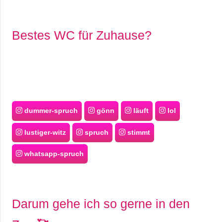
Bestes WC für Zuhause?
dummer-spruch
gönn
läuft
lol
lustiger-witz
spruch
stimmt
whatsapp-spruch
Darum gehe ich so gerne in den