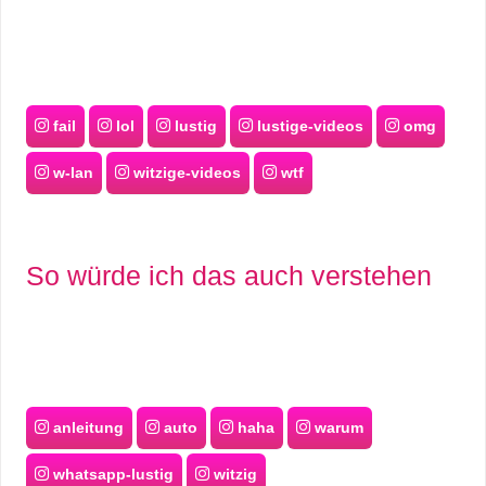
fail
lol
lustig
lustige-videos
omg
w-lan
witzige-videos
wtf
So würde ich das auch verstehen
anleitung
auto
haha
warum
whatsapp-lustig
witzig