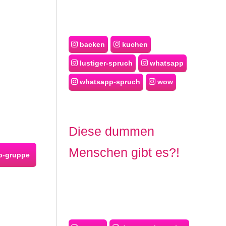
backen
kuchen
lustiger-spruch
whatsapp
whatsapp-spruch
wow
Diese dummen
Menschen gibt es?!
p-gruppe