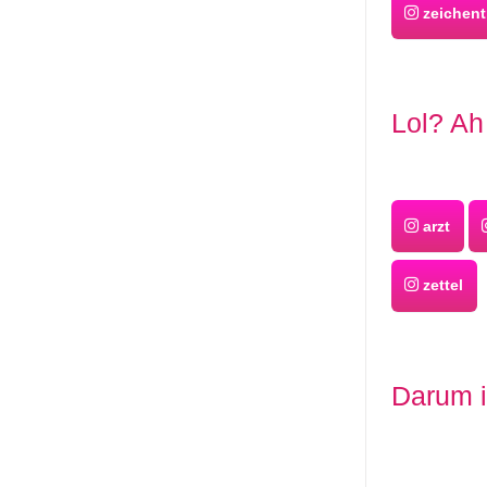
zeichent
Lol? Ah 
arzt
zettel
Darum i