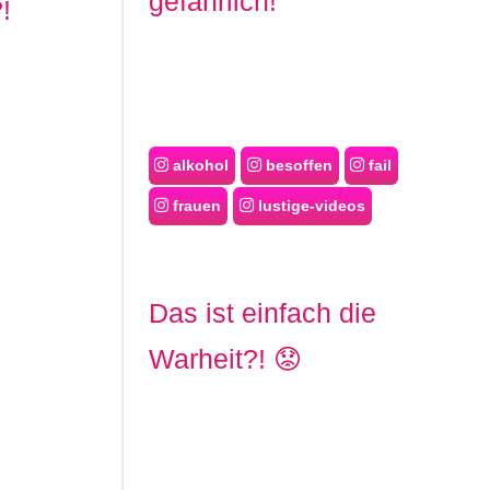
gefährlich!
!
alkohol
besoffen
fail
frauen
lustige-videos
Das ist einfach die
Warheit?! 😟