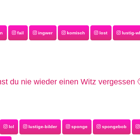
en
fail
ingwer
komisch
lost
lustig-w
st du nie wieder einen Witz vergessen 
lol
lustige-bilder
sponge
spongebob