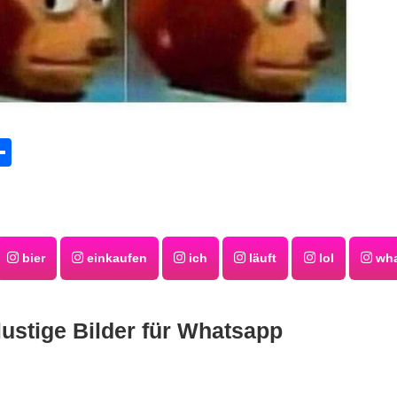
tsApp
eddit
Teilen
bier
einkaufen
ich
läuft
lol
wha
lustige Bilder für Whatsapp