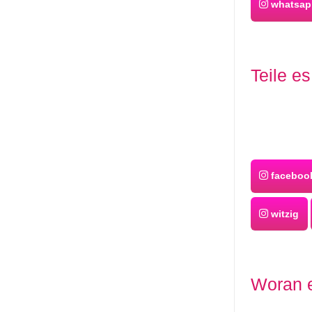
whatsapp
Teile e
facebook
witzig
Woran 