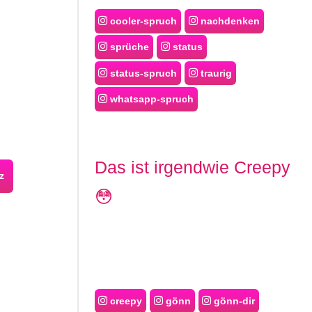
cooler-spruch
nachdenken
sprüche
status
status-spruch
traurig
whatsapp-spruch
Das ist irgendwie Creepy
z
😳
creepy
gönn
gönn-dir