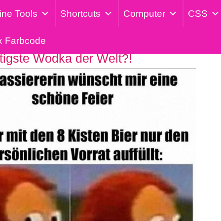
ine Tools
Shortcuts
Computer
CSS
x Farbcode
tigste Wodka der Welt?!