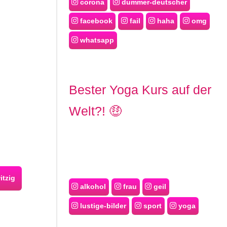
corona
dummer-deutscher
facebook
fail
haha
omg
whatsapp
Bester Yoga Kurs auf der
Welt?! 🤑
itzig
alkohol
frau
geil
lustige-bilder
sport
yoga