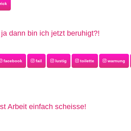
rick
ja dann bin ich jetzt beruhigt?!
facebook
fail
lustig
toilette
warnung
st Arbeit einfach scheisse!