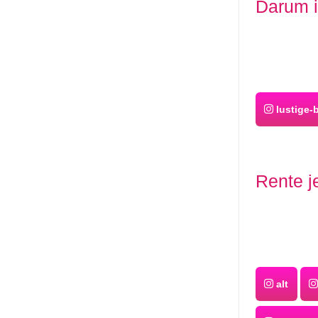
Darum i
lustige-b
Rente j
alt