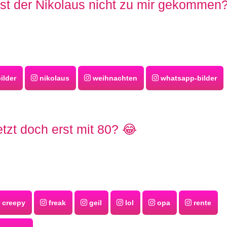
st der Nikolaus nicht zu mir gekommen?
ilder
nikolaus
weihnachten
whatsapp-bilder
etzt doch erst mit 80? 😂
creepy
freak
geil
lol
opa
rente