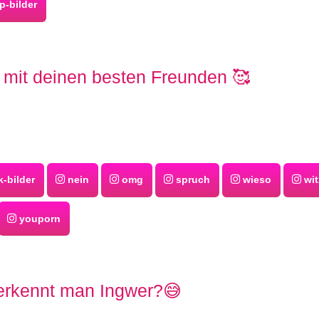
-bilder
s mit deinen besten Freunden 🥰
-bilder
nein
omg
spruch
wieso
wit
youporn
erkennt man Ingwer?😅