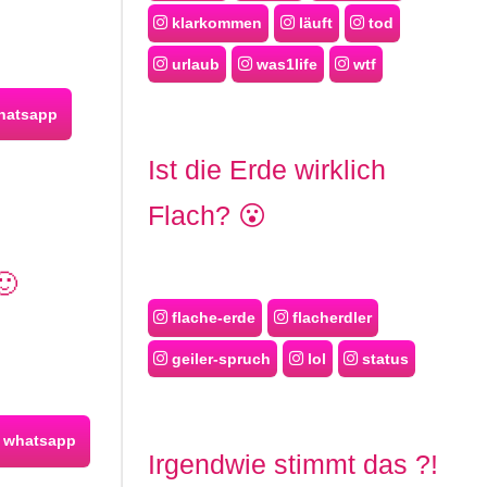
klarkommen
läuft
tod
urlaub
was1life
wtf
hatsapp
Ist die Erde wirklich
Flach? 😮
🙂
flache-erde
flacherdler
geiler-spruch
lol
status
whatsapp
Irgendwie stimmt das ?!