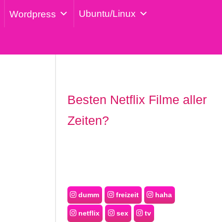
Ubuntu/Linux
Wordpress
Besten Netflix Filme aller
Zeiten?
dumm
freizeit
haha
netflix
sex
tv