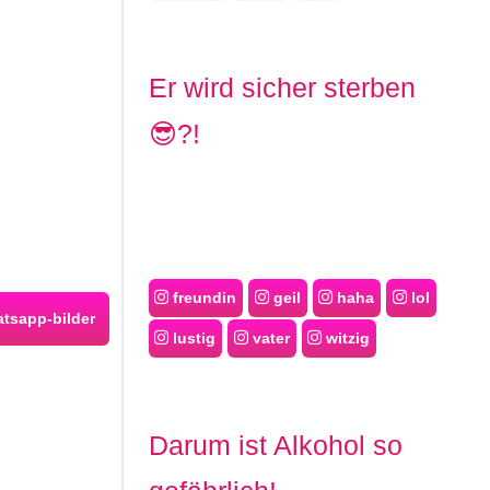
Er wird sicher sterben
😎?!
freundin
geil
haha
lol
tsapp-bilder
lustig
vater
witzig
Darum ist Alkohol so