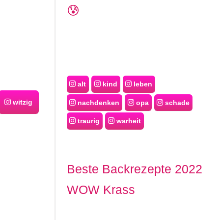
😰
alt
kind
leben
witzig
nachdenken
opa
schade
traurig
warheit
Beste Backrezepte 2022
WOW Krass