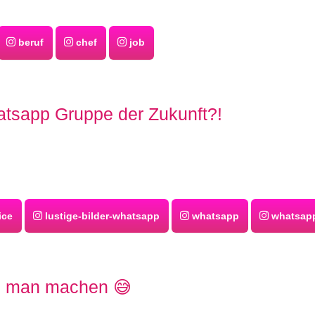
beruf
chef
job
tsapp Gruppe der Zukunft?!
ice
lustige-bilder-whatsapp
whatsapp
whatsap
n man machen 😅