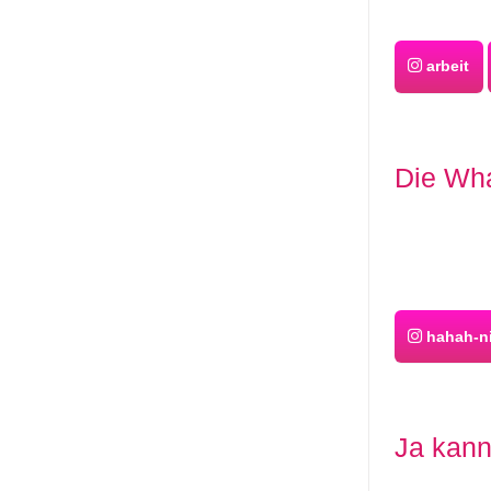
arbeit
Die Wha
hahah-n
Ja kan