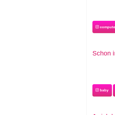
compute
Schon i
baby