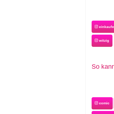
einkauf
witzig
So kann
comic