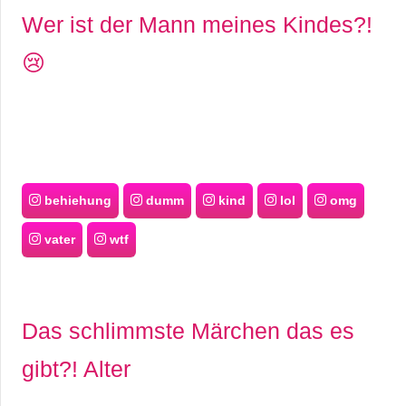
Wer ist der Mann meines Kindes?!
😢
behiehung
dumm
kind
lol
omg
vater
wtf
Das schlimmste Märchen das es
gibt?! Alter