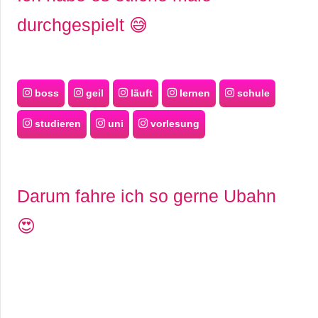
durchgespielt 😅
boss
geil
läuft
lernen
schule
studieren
uni
vorlesung
Darum fahre ich so gerne Ubahn
😍