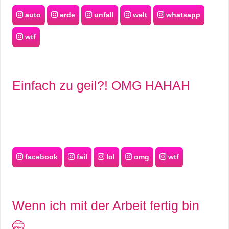
auto
erde
unfall
welt
whatsapp
wtf
Einfach zu geil?! OMG HAHAH
facebook
fail
lol
omg
wtf
Wenn ich mit der Arbeit fertig bin
🤭