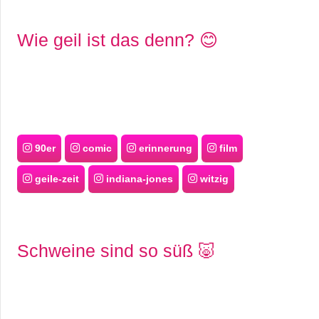
Wie geil ist das denn? 😊
90er
comic
erinnerung
film
geile-zeit
indiana-jones
witzig
Schweine sind so süß 🐷