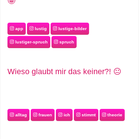
🤩
app
lustig
lustige-bilder
lustiger-spruch
spruch
Wieso glaubt mir das keiner?! 😐
alltag
frauen
ich
stimmt
theorie