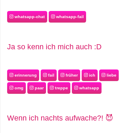
whatsapp-chat
whatsapp-fail
Ja so kenn ich mich auch :D
erinnerung
fail
früher
ich
liebe
omg
paar
treppe
whatsapp
Wenn ich nachts aufwache?! 😈