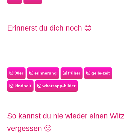
Erinnerst du dich noch 😊
90er
erinnerung
früher
geile-zeit
kindheit
whatsapp-bilder
So kannst du nie wieder einen Witz
vergessen 🙂