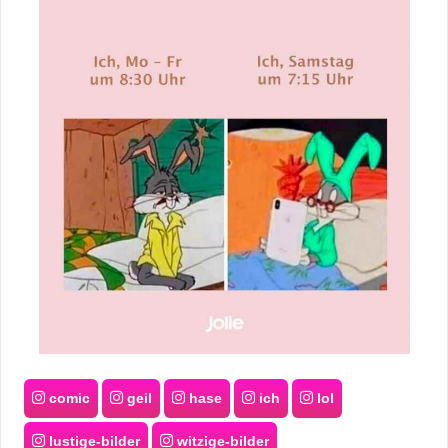
comic
geil
hase
ich
lol
lustige-bilder
witzige-bilder