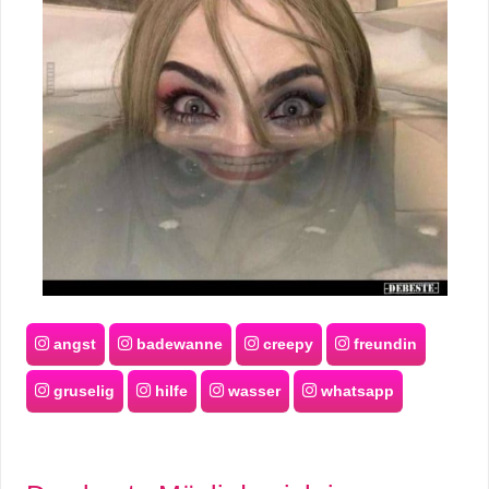
angst
badewanne
creepy
freundin
gruselig
hilfe
wasser
whatsapp