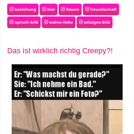
beziehung
bier
frauen
freundschaft
spruch-bild
wahre-liebe
witziges-bild
Das ist wirklich richtig Creepy?!