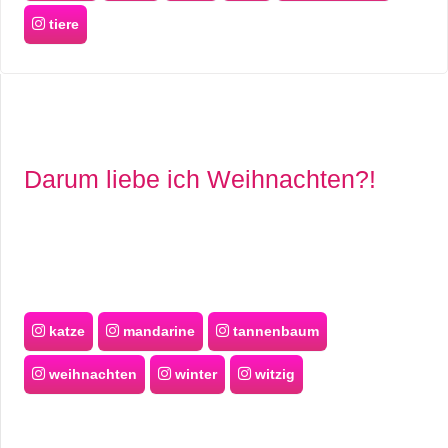
tiere
Darum liebe ich Weihnachten?!
katze
mandarine
tannenbaum
weihnachten
winter
witzig