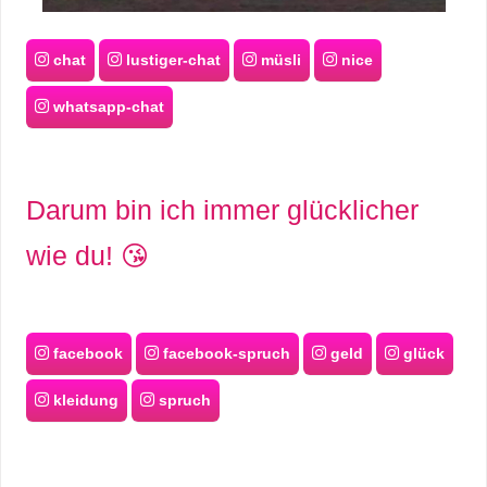
chat
lustiger-chat
müsli
nice
whatsapp-chat
Darum bin ich immer glücklicher
wie du! 😘
facebook
facebook-spruch
geld
glück
kleidung
spruch