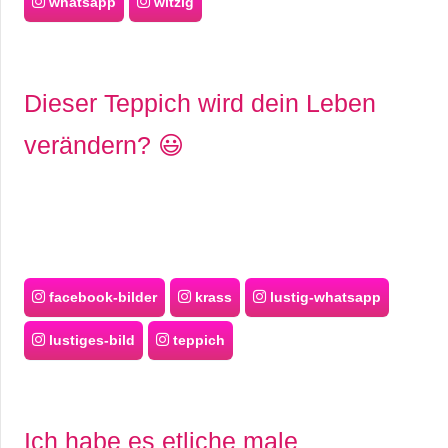
whatsapp
witzig
Dieser Teppich wird dein Leben
verändern? 😃
facebook-bilder
krass
lustig-whatsapp
lustiges-bild
teppich
Ich habe es etliche male