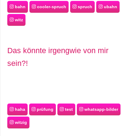
bahn
cooler-spruch
spruch
ubahn
witz
Das könnte irgengwie von mir
sein?!
haha
prüfung
test
whatsapp-bilder
witzig