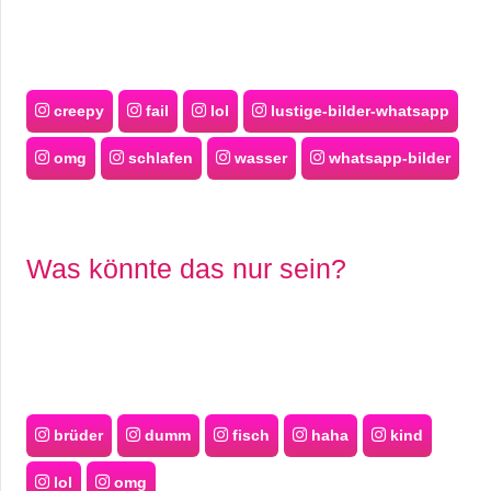
creepy
fail
lol
lustige-bilder-whatsapp
omg
schlafen
wasser
whatsapp-bilder
Was könnte das nur sein?
brüder
dumm
fisch
haha
kind
lol
omg