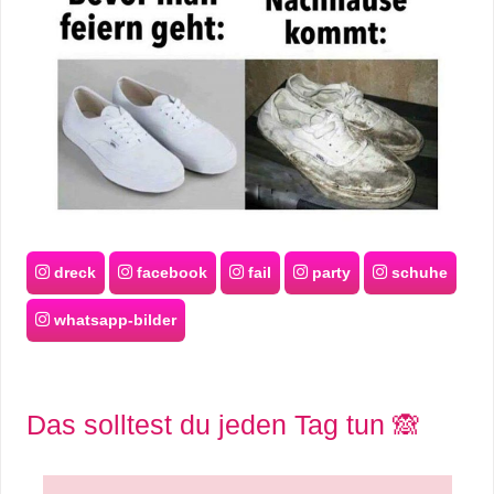
dreck
facebook
fail
party
schuhe
whatsapp-bilder
Das solltest du jeden Tag tun 🙈