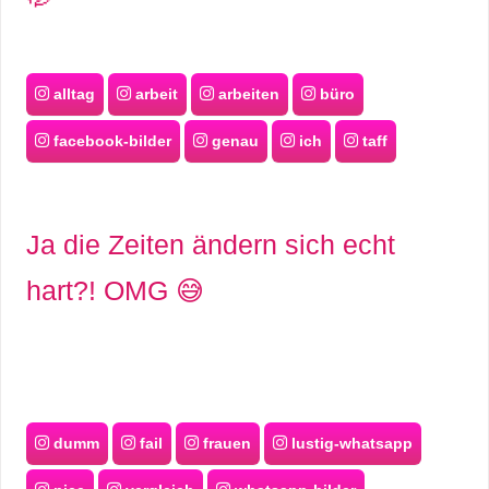
alltag
arbeit
arbeiten
büro
facebook-bilder
genau
ich
taff
Ja die Zeiten ändern sich echt
hart?! OMG 😅
dumm
fail
frauen
lustig-whatsapp