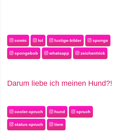
comic
lol
lustige-bilder
sponge
spongebob
whatsapp
zeichentrick
Darum liebe ich meinen Hund?!
cooler-spruch
hund
spruch
status-spruch
tiere