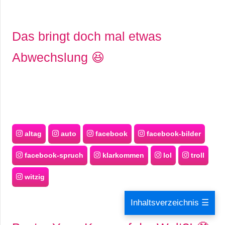
Das bringt doch mal etwas
Abwechslung 😆
altag
auto
facebook
facebook-bilder
facebook-spruch
klarkommen
lol
troll
witzig
Inhaltsverzeichnis ☰