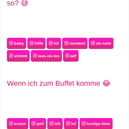
so? 😅
baby
hilfe
lol
moment
oh-nein
stimmt
was-ist-los
wtf
Wenn ich zum Buffet komme 😂
essen
geil
ich
lol
lustige-tiere