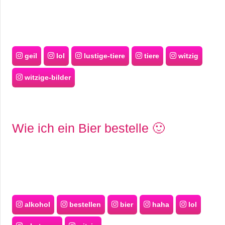
geil
lol
lustige-tiere
tiere
witzig
witzige-bilder
Wie ich ein Bier bestelle 🙂
alkohol
bestellen
bier
haha
lol