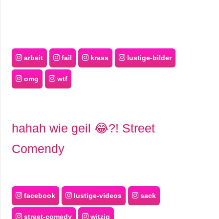
arbeit
fail
krass
lustige-bilder
omg
wtf
hahah wie geil 😂?! Street
Comendy
facebook
lustige-videos
sack
street-comedy
witzig