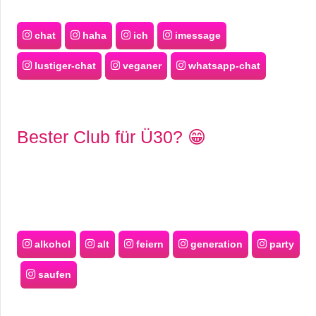
chat
haha
ich
imessage
lustiger-chat
veganer
whatsapp-chat
Bester Club für Ü30? 😁
alkohol
alt
feiern
generation
party
saufen