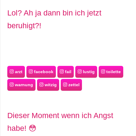
Lol? Ah ja dann bin ich jetzt
beruhigt?!
arzt
facebook
fail
lustig
toilette
warnung
witzig
zettel
Dieser Moment wenn ich Angst
habe! 😳