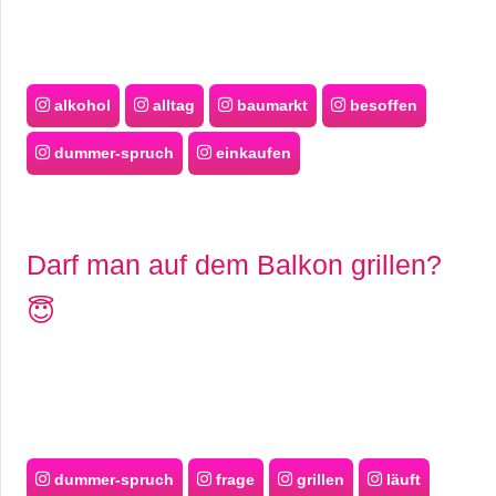
alkohol
alltag
baumarkt
besoffen
dummer-spruch
einkaufen
Darf man auf dem Balkon grillen?
😇
dummer-spruch
frage
grillen
läuft