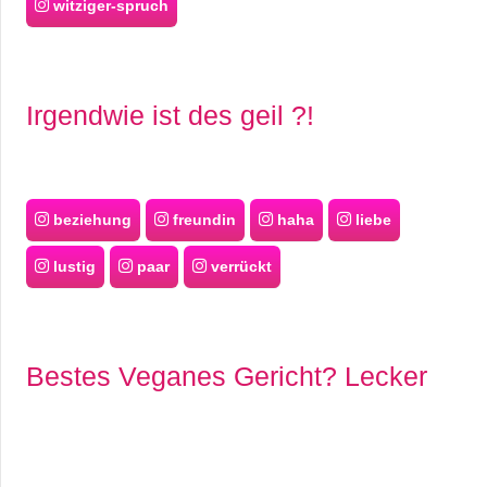
witziger-spruch
Irgendwie ist des geil ?!
beziehung
freundin
haha
liebe
lustig
paar
verrückt
Bestes Veganes Gericht? Lecker