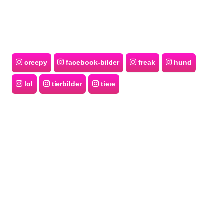
creepy
facebook-bilder
freak
hund
lol
tierbilder
tiere