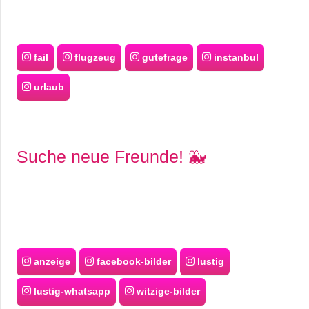
fail
flugzeug
gutefrage
instanbul
urlaub
Suche neue Freunde! 🐳
anzeige
facebook-bilder
lustig
lustig-whatsapp
witzige-bilder