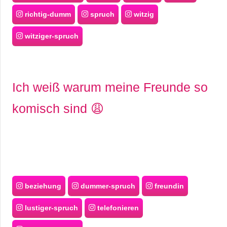
richtig-dumm
spruch
witzig
witziger-spruch
Ich weiß warum meine Freunde so
komisch sind 😩
beziehung
dummer-spruch
freundin
lustiger-spruch
telefonieren