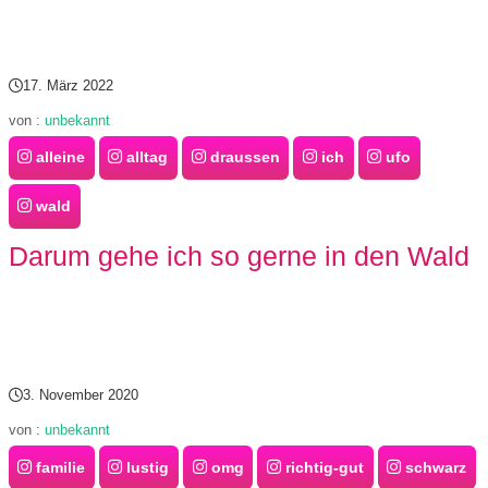
s
17. März 2022
S
von :
unbekannt
alleine
alltag
draussen
ich
ufo
h
o
wald
r
Darum gehe ich so gerne in den Wald
t
c
u
3. November 2020
t
von :
unbekannt
s
familie
lustig
omg
richtig-gut
schwarz