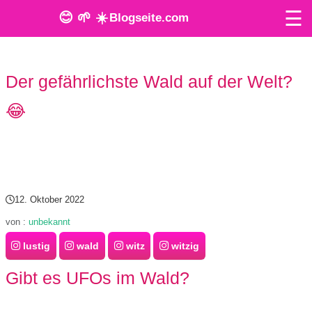
☰
😊 🌱 ☀️
Blogseite.com
O
Der gefährlichste Wald auf der Welt?
n
😂
l
i
n
e
12. Oktober 2022
T
von :
unbekannt
lustig
wald
witz
witzig
o
Gibt es UFOs im Wald?
o
l