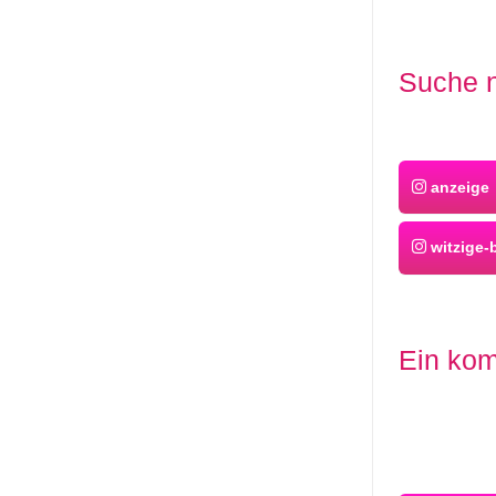
Suche n
anzeige
witzige-b
Ein kom