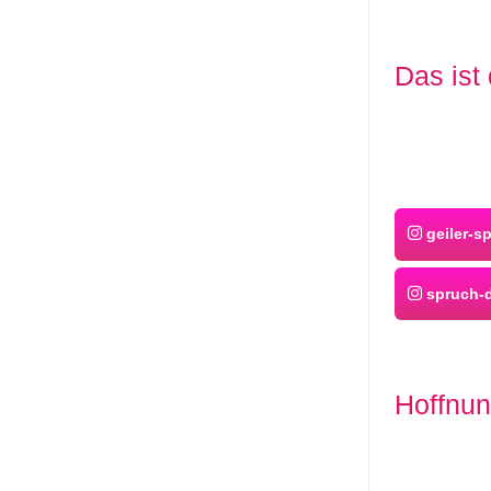
Das ist
geiler-s
spruch-d
Hoffnun