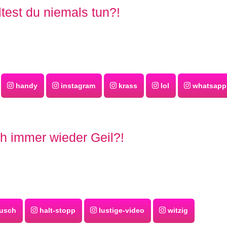
ltest du niemals tun?!
handy
instagram
krass
lol
whatsapp
 immer wieder Geil?!
ausch
halt-stopp
lustige-video
witzig