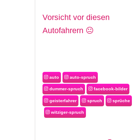
Vorsicht vor diesen
Autofahrern 😐
auto
auto-spruch
dummer-spruch
facebook-bilder
geisterfahrer
spruch
sprüche
witziger-spruch