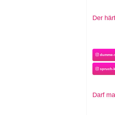
Der här
dumme-s
spruch-
Darf ma