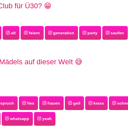
Club für Ü30? 😁
alt
feiern
generation
party
saufen
 Mädels auf dieser Welt 😅
spruch
fies
frauen
geil
krass
schm
whatsapp
yeah