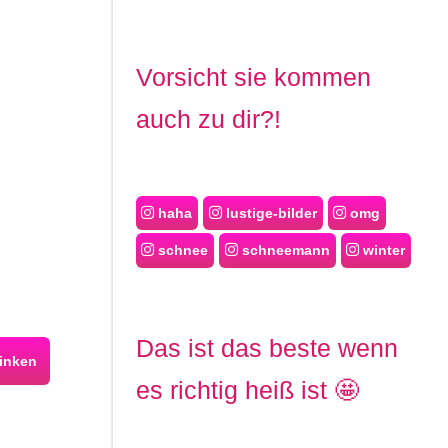
Vorsicht sie kommen
auch zu dir?!
haha
lustige-bilder
omg
schnee
schneemann
winter
Das ist das beste wenn
inken
es richtig heiß ist 🤩