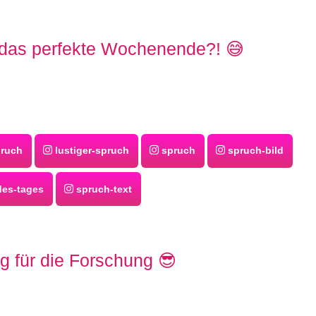
 das perfekte Wochenende?! 😅
pruch
lustiger-spruch
spruch
spruch-bild
es-tages
spruch-text
g für die Forschung 😎