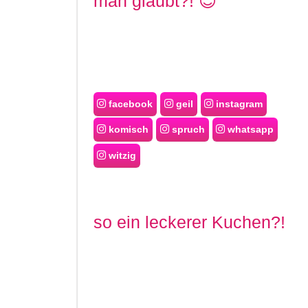
man glaubt?! 😊
facebook
geil
instagram
komisch
spruch
whatsapp
witzig
so ein leckerer Kuchen?!