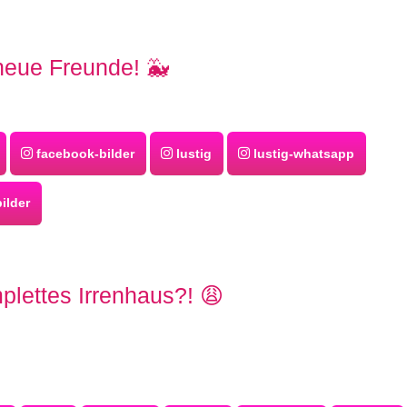
eue Freunde! 🐳
facebook-bilder
lustig
lustig-whatsapp
ilder
plettes Irrenhaus?! 😩