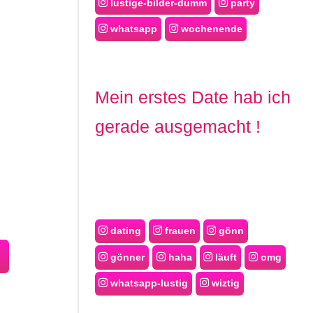
lustige-bilder-dumm
party
whatsapp
wochenende
Mein erstes Date hab ich
gerade ausgemacht !
dating
frauen
gönn
gönner
haha
läuft
omg
whatsapp-lustig
wiztig