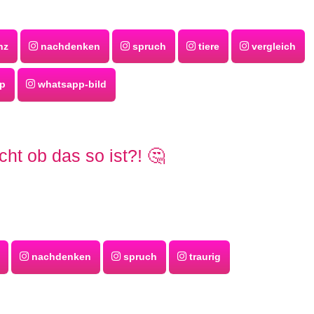
nz
nachdenken
spruch
tiere
vergleich
p
whatsapp-bild
cht ob das so ist?! 🤔
nachdenken
spruch
traurig