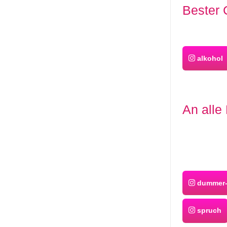
Bester 
alkohol
An alle
dummer-
spruch