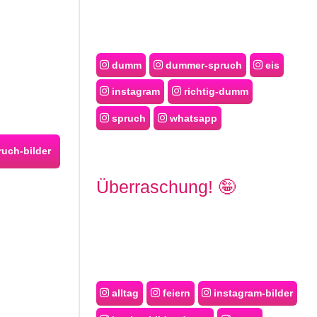
dumm
dummer-spruch
eis
instagram
richtig-dumm
spruch
whatsapp
uch-bilder
Überraschung! 🤪
alltag
feiern
instagram-bilder