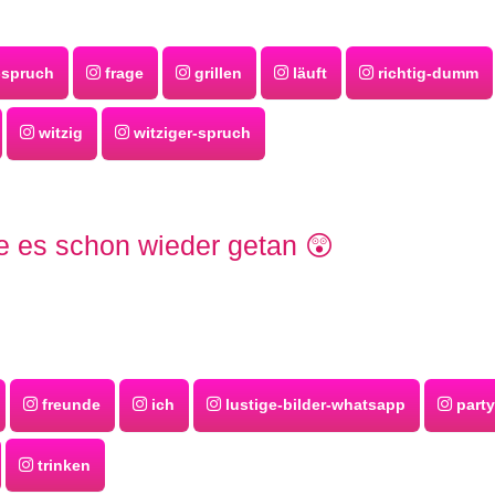
spruch
frage
grillen
läuft
richtig-dumm
witzig
witziger-spruch
e es schon wieder getan 😲
freunde
ich
lustige-bilder-whatsapp
party
trinken