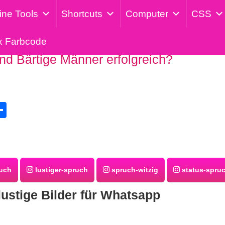
ine Tools
Shortcuts
Computer
CSS
x Farbcode
nd Bärtige Männer erfolgreich?
tsApp
eddit
Teilen
uch
lustiger-spruch
spruch-witzig
status-spru
lustige Bilder für Whatsapp