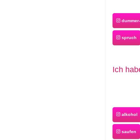
dummer-
spruch
Ich hab
alkohol
saufen