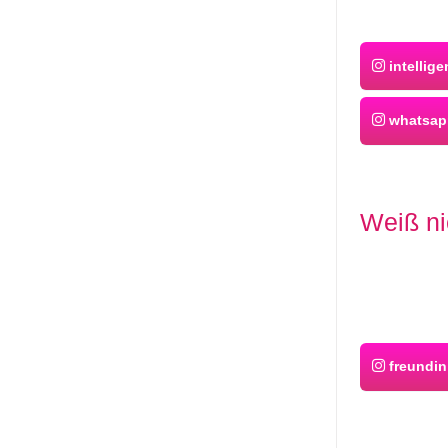
intellige
whatsap
Weiß ni
freundin