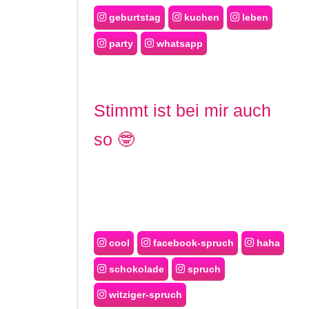
geburtstag
kuchen
leben
party
whatsapp
Stimmt ist bei mir auch
so 🤓
cool
facebook-spruch
haha
schokolade
spruch
witziger-spruch