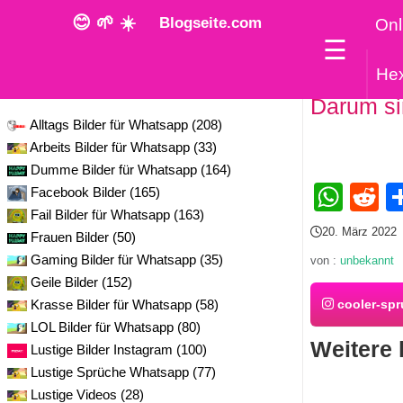
😊 🌱 ☀️
Blogseite.com
Onl
☰
He
Kategorie
Darum si
Alltags Bilder für Whatsapp (208)
Arbeits Bilder für Whatsapp (33)
Dumme Bilder für Whatsapp (164)
Wha
R
Facebook Bilder (165)
Fail Bilder für Whatsapp (163)
20. März 2022
Frauen Bilder (50)
Gaming Bilder für Whatsapp (35)
von :
unbekannt
Geile Bilder (152)
Krasse Bilder für Whatsapp (58)
cooler-spr
LOL Bilder für Whatsapp (80)
Weitere 
Lustige Bilder Instagram (100)
Lustige Sprüche Whatsapp (77)
Lustige Videos (28)