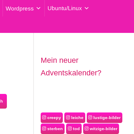
Ubuntu/Linux
Wordpress
Mein neuer
Adventskalender?
ch
creepy
leiche
lustige-bilder
sterben
tod
witzige-bilder