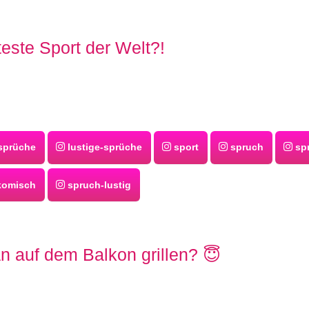
teste Sport der Welt?!
prüche
lustige-sprüche
sport
spruch
spr
komisch
spruch-lustig
n auf dem Balkon grillen? 😇