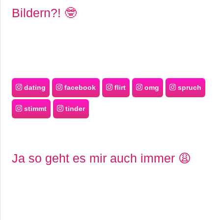
Bildern?! 🤓
dating
facebook
flirt
omg
spruch
stimmt
tinder
Ja so geht es mir auch immer 😩