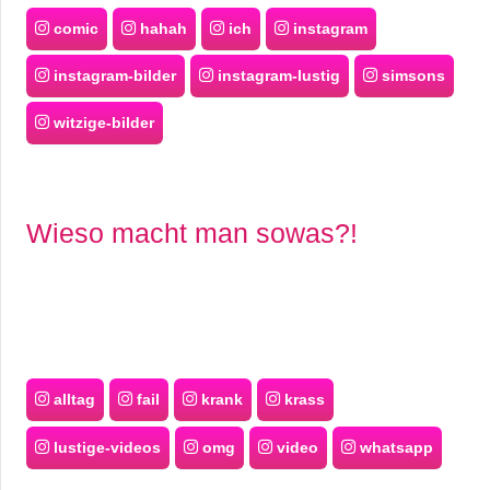
comic
hahah
ich
instagram
instagram-bilder
instagram-lustig
simsons
witzige-bilder
Wieso macht man sowas?!
alltag
fail
krank
krass
lustige-videos
omg
video
whatsapp