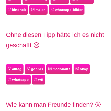
kindheit
malen
whatsapp-bilder
Ohne diesen Tipp hätte ich es nicht
geschafft 😥
alltag
gönner
mcdonalts
okay
whatsapp
wtf
Wie kann man Freunde finden? 🤨