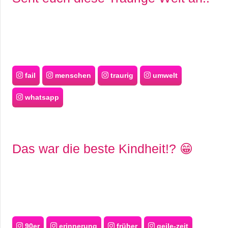
fail
menschen
traurig
umwelt
whatsapp
Das war die beste Kindheit!? 😁
90er
erinnerung
früher
geile-zeit