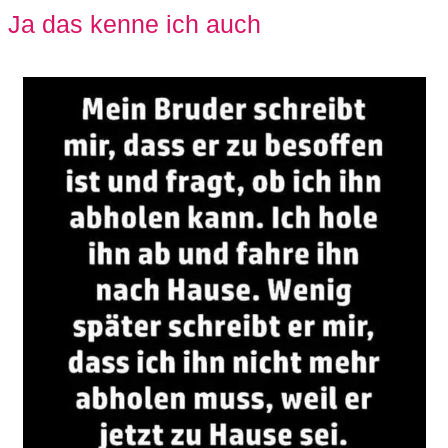
Ja das kenne ich auch
r
b
c
o
d
e