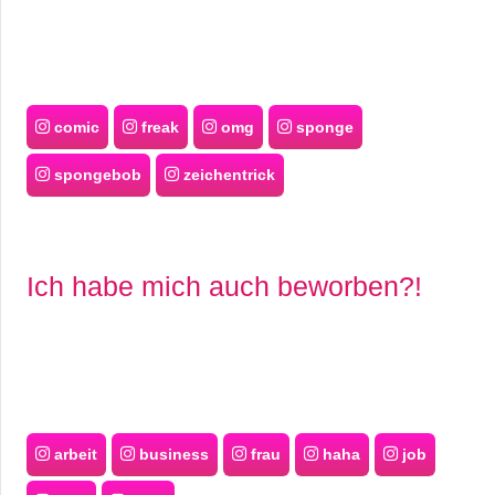
comic
freak
omg
sponge
spongebob
zeichentrick
Ich habe mich auch beworben?!
arbeit
business
frau
haha
job