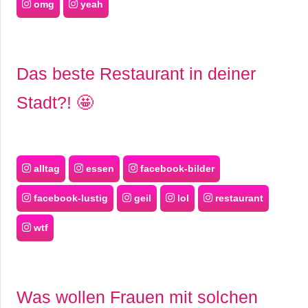
omg
yeah
Das beste Restaurant in deiner
Stadt?! 🤩
alltag
essen
facebook-bilder
facebook-lustig
geil
lol
restaurant
wtf
Was wollen Frauen mit solchen