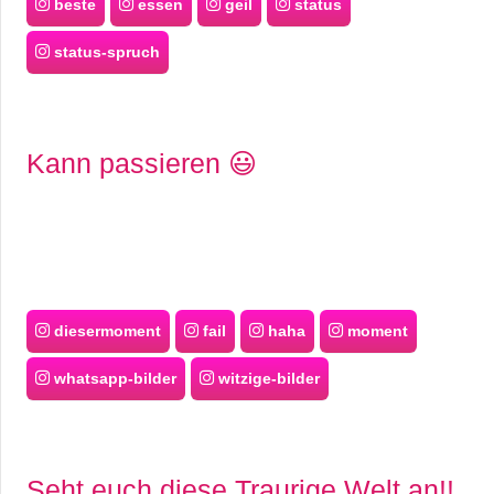
beste
essen
geil
status
status-spruch
Kann passieren 😃
diesermoment
fail
haha
moment
whatsapp-bilder
witzige-bilder
Seht euch diese Traurige Welt an!!