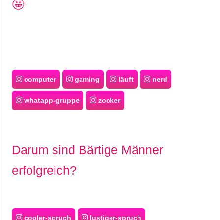
🤩
computer
gaming
läuft
nerd
whatapp-gruppe
zocker
Darum sind Bärtige Männer
erfolgreich?
cooler-spruch
lustiger-spruch