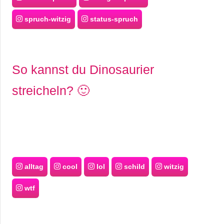
spruch-witzig
status-spruch
So kannst du Dinosaurier
streicheln? 🙂
alltag
cool
lol
schild
witzig
wtf