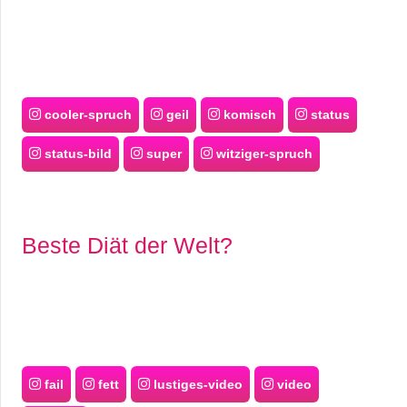
cooler-spruch
geil
komisch
status
status-bild
super
witziger-spruch
Beste Diät der Welt?
fail
fett
lustiges-video
video