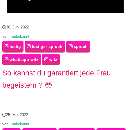
30. Juni 2022
von :
unbekannt
lustig
lustiger-spruch
spruch
whatsapp-witz
witz
So kannst du garantiert jede Frau
begeistern ? 😳
25. Mai 2022
von :
unbekannt