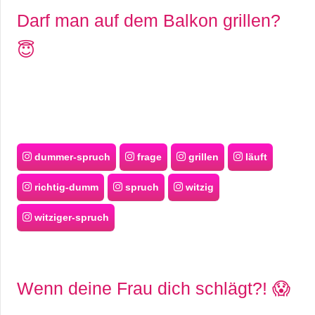
Darf man auf dem Balkon grillen?
😇
dummer-spruch
frage
grillen
läuft
richtig-dumm
spruch
witzig
witziger-spruch
Wenn deine Frau dich schlägt?! 😱