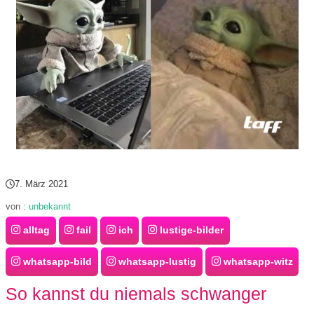
7. März 2021
von :
unbekannt
alltag
fail
ich
lustige-bilder
whatsapp-bild
whatsapp-lustig
whatsapp-witz
So kannst du niemals schwanger