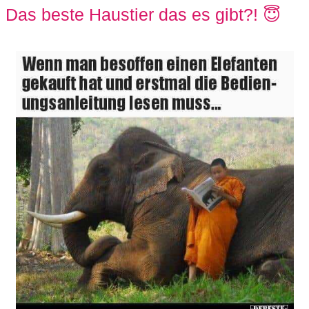
Das beste Haustier das es gibt?! 😇
C
o
m
p
u
t
e
r
C