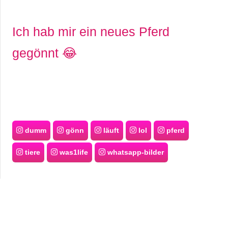
Ich hab mir ein neues Pferd
gegönnt 😂
dumm
gönn
läuft
lol
pferd
tiere
was1life
whatsapp-bilder