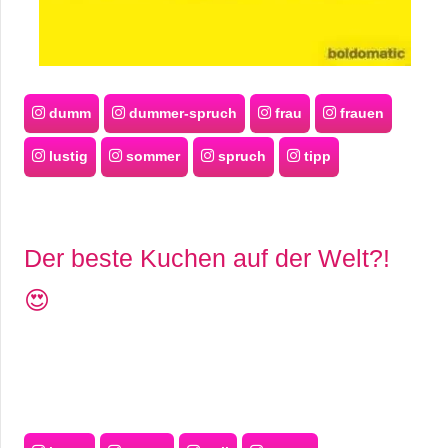
dumm
dummer-spruch
frau
frauen
lustig
sommer
spruch
tipp
Der beste Kuchen auf der Welt?!
😍