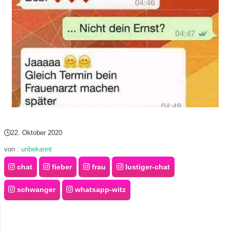
22. Oktober 2020
von :
unbekannt
chat
fieber
frau
lustiger-chat
schwanger
whatsapp-witz