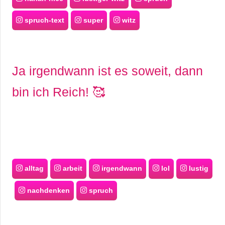
spruch-text
super
witz
Ja irgendwann ist es soweit, dann
bin ich Reich! 🥰
alltag
arbeit
irgendwann
lol
lustig
nachdenken
spruch