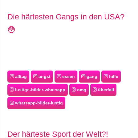
Die härtesten Gangs in den USA?
C
😳
o
m
p
u
alltag
angst
essen
gang
hilfe
t
lustige-bilder-whatsapp
omg
überfall
e
whatsapp-bilder-lustig
r
C
Der härteste Sport der Welt?!