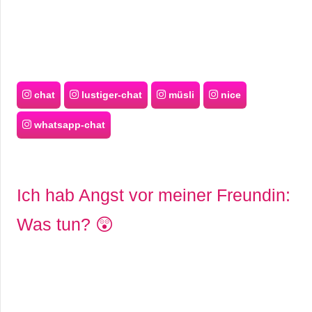
chat
lustiger-chat
müsli
nice
whatsapp-chat
Ich hab Angst vor meiner Freundin:
Was tun? 😲