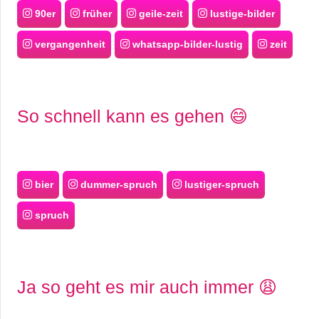
90er
früher
geile-zeit
lustige-bilder
vergangenheit
whatsapp-bilder-lustig
zeit
So schnell kann es gehen 😄
bier
dummer-spruch
lustiger-spruch
spruch
Ja so geht es mir auch immer 😩