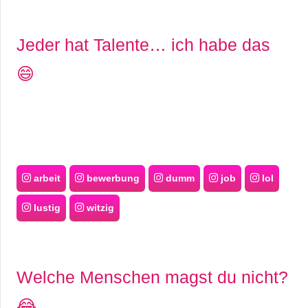
r
Jeder hat Talente… ich habe das
b
😄
c
o
d
e
arbeit
bewerbung
dumm
job
lol
lustig
witzig
Welche Menschen magst du nicht?
😂