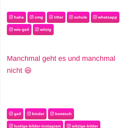
haha
omg
ritter
schule
whatsapp
wie-geil
witzig
Manchmal geht es und manchmal
nicht 😆
geil
kinder
komisch
lustige-bilder-instagram
witzige-bilder