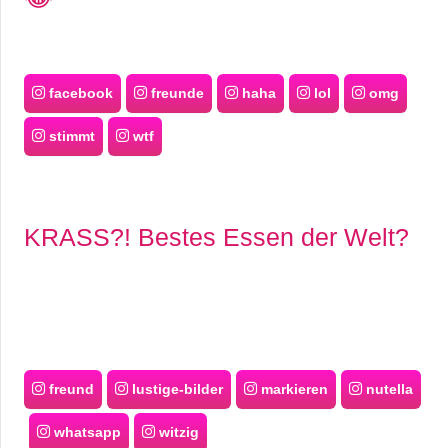
facebook
freunde
haha
lol
omg
stimmt
wtf
KRASS?! Bestes Essen der Welt?
freund
lustige-bilder
markieren
nutella
whatsapp
witzig