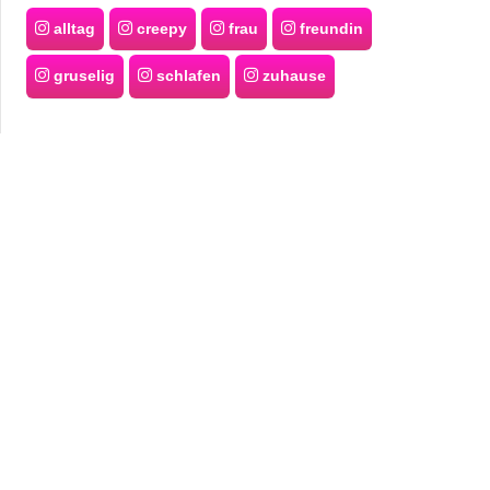
alltag
creepy
frau
freundin
gruselig
schlafen
zuhause