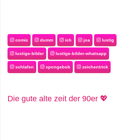
comic
dumm
ich
joa
lustig
lustige-bilder
lustige-bilder-whatsapp
schlafen
spongebob
zeichentrick
Die gute alte zeit der 90er 💖