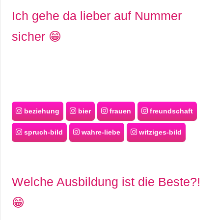
Ich gehe da lieber auf Nummer
sicher 😁
beziehung
bier
frauen
freundschaft
spruch-bild
wahre-liebe
witziges-bild
Welche Ausbildung ist die Beste?!
😁