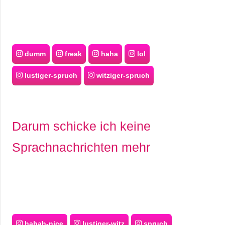
dumm
freak
haha
lol
lustiger-spruch
witziger-spruch
Darum schicke ich keine
Sprachnachrichten mehr
hahah-nice
lustiger-witz
spruch