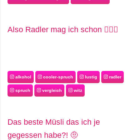
Also Radler mag ich schon 🧝🏻‍♂️
alkohol
cooler-spruch
lustig
radler
spruch
vergleich
witz
Das beste Müsli das ich je
gegessen habe?! 🤨