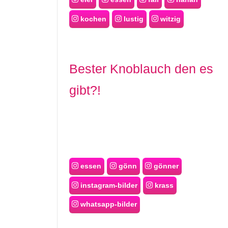
kochen
lustig
witzig
Bester Knoblauch den es
gibt?!
essen
gönn
gönner
instagram-bilder
krass
whatsapp-bilder