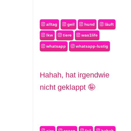
alltag
geil
hund
läuft
lkw
tiere
was1life
whatsapp
whatsapp-lustig
Hahah, hat irgendwie
nicht geklappt 🤪
eier
essen
fail
hahah