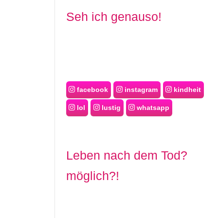
Seh ich genauso!
facebook
instagram
kindheit
lol
lustig
whatsapp
Leben nach dem Tod?
möglich?!