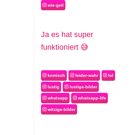
wie-geil
Ja es hat super
funktioniert 😅
komisch
leider-wahr
lol
lustig
lustige-bilder
whatsapp
whatsapp-life
witzige-bilder