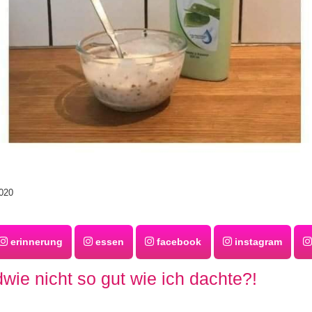
020
erinnerung
essen
facebook
instagram
wie nicht so gut wie ich dachte?!