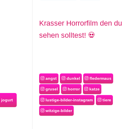
Krasser Horrorfilm den du
sehen solltest! 💀
angst
dunkel
fledermaus
grusel
horror
katze
lustige-bilder-instagram
tiere
jogurt
witzige-bilder