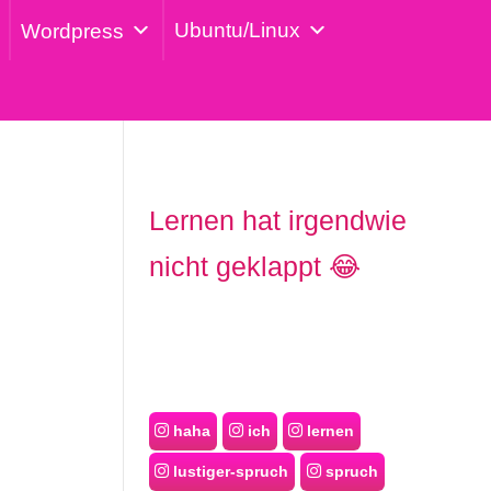
Ubuntu/Linux
Wordpress
Lernen hat irgendwie
nicht geklappt 😂
haha
ich
lernen
lustiger-spruch
spruch