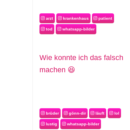
arzt
krankenhaus
patient
tod
whatsapp-bilder
Wie konnte ich das falsch
machen 😆
brüder
gönn-dir
läuft
lol
lustig
whatsapp-bilder