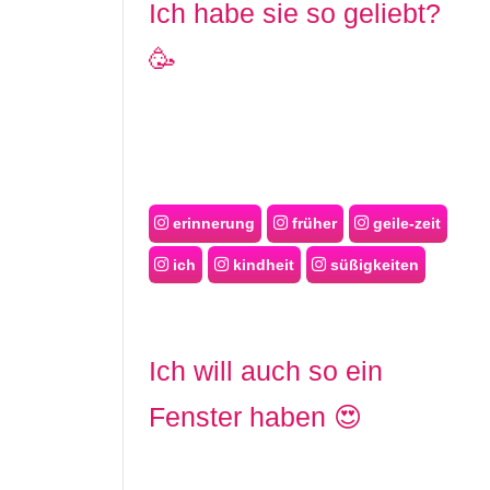
Ich habe sie so geliebt?
🥳
erinnerung
früher
geile-zeit
ich
kindheit
süßigkeiten
Ich will auch so ein
Fenster haben 😍