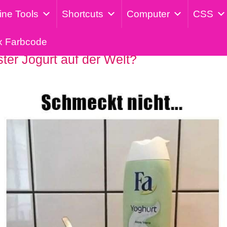
ine Tools
Shortcuts
Computer
CSS
x Farbcode
ter Jogurt auf der Welt?