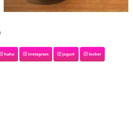
0
haha
instagram
jogurt
lecker