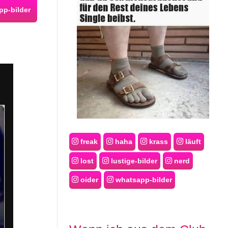
p-bilder
freak
haha
krass
läuft
lost
lustige-bilder
nerd
oider
whatsapp-bilder