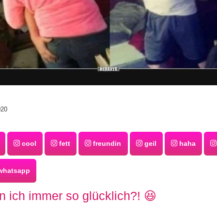
020
cool
fett
freundin
geil
haha
hatsapp
 ich immer so glücklich?! 😆