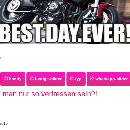
9
handy
lustige-bilder
typ
whatsapp-bilder
 man nur so verfressen sein?!
2019