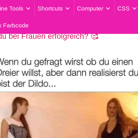
ine Tools
Shortcuts
Computer
CSS
x Farbcode
du bei Frauen erfolgreich? 🥰