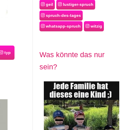
geil
lustiger-spruch
spruch-des-tages
whatsapp-spruch
witzig
typ
Was könnte das nur
sein?