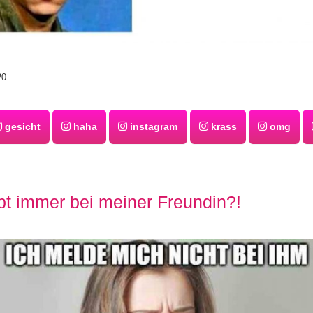
20
gesicht
haha
instagram
krass
omg
pt immer bei meiner Freundin?!