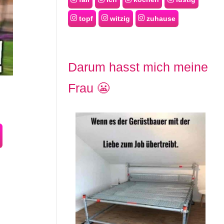
topf
witzig
zuhause
Darum hasst mich meine
Frau 😬