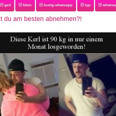
geil
klein
lustig-whatsapp
typ
whatsap
t du am besten abnehmen?!