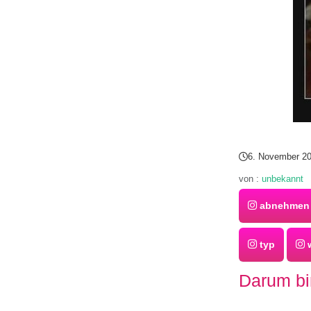
6. November 2
von :
unbekannt
abnehmen
typ
w
Darum bin