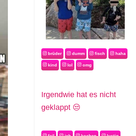
brüder
dumm
fisch
haha
kind
lol
omg
Irgendwie hat es nicht
geklappt 😒
fail
ich
kochen
lustig