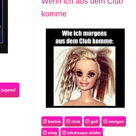
Wenn ich aus dem Club
komme
jugend
barbie
club
geil
morgen
omg
whatsapp-bilder