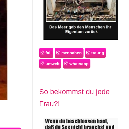
fail
menschen
traurig
umwelt
whatsapp
So bekommst du jede
Frau?!