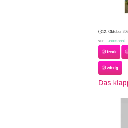
12. Oktober 20
von :
unbekannt
freak
witzig
Das klap