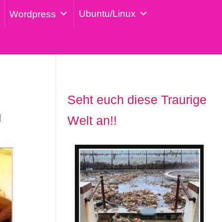
Ubuntu/Linux
Wordpress
Seht euch diese Traurige
Welt an!!