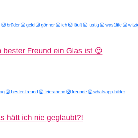
y
brüder
geld
gönner
ich
läuft
lustig
was1life
witzi
bester Freund ein Glas ist 😍
tag
bester-freund
feierabend
freunde
whatsapp-bilder
 hätt ich nie geglaubt?!