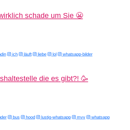
wirklich schade um Sie 😬
din
ich
läuft
liebe
lol
whatsapp-bilder
haltestelle die es gibt?! 🥳
der
bus
hood
lustig-whatsapp
mvv
whatsapp