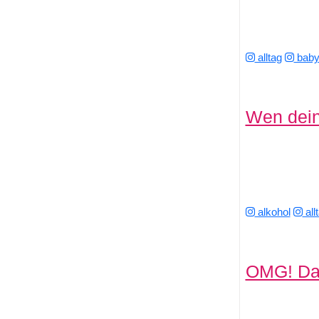
alltag
bab
Wen dein 
alkohol
all
OMG! Das