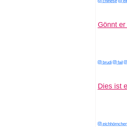
chinese
el
Gönnt er 
brudi
fail
Dies ist 
eichhörnche