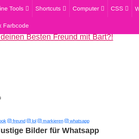
ine Tools
Shortcuts
Computer
CSS
W
x Farbcode
 deinen Besten Freund mit Bart?!
9
ook
freund
lol
markieren
whatsapp
lustige Bilder für Whatsapp