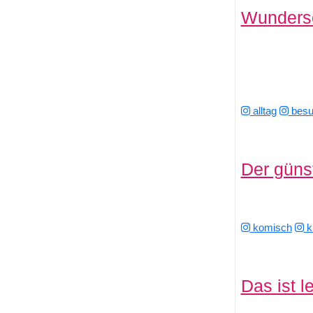
Wundersc
alltag
besu
Der güns
komisch
k
Das ist l