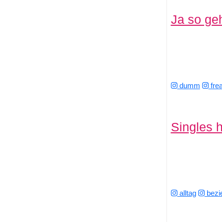
Ja so ge
dumm
fre
Singles 
alltag
bezi