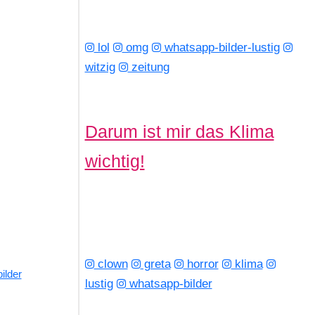
lol
omg
whatsapp-bilder-lustig
witzig
zeitung
Darum ist mir das Klima
wichtig!
clown
greta
horror
klima
ilder
lustig
whatsapp-bilder