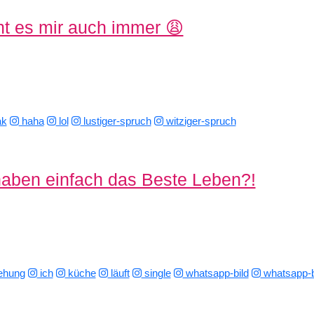
ht es mir auch immer 😩
ak
haha
lol
lustiger-spruch
witziger-spruch
haben einfach das Beste Leben?!
ehung
ich
küche
läuft
single
whatsapp-bild
whatsapp-b