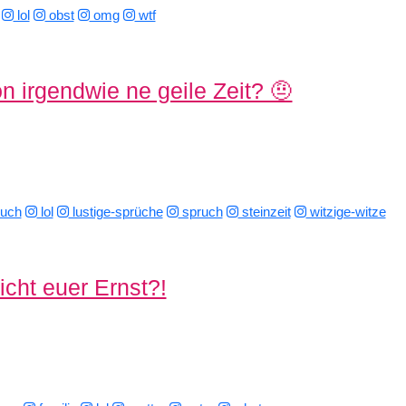
lol
obst
omg
wtf
n irgendwie ne geile Zeit? 🤨
ruch
lol
lustige-sprüche
spruch
steinzeit
witzige-witze
icht euer Ernst?!