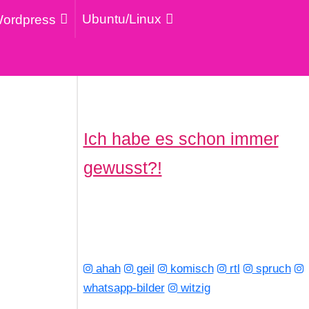
Ubuntu/Linux
ordpress
Ich habe es schon immer
gewusst?!
ahah
geil
komisch
rtl
spruch
whatsapp-bilder
witzig