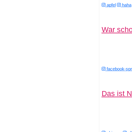
apfel
haha
War scho
facebook-sp
Das ist N