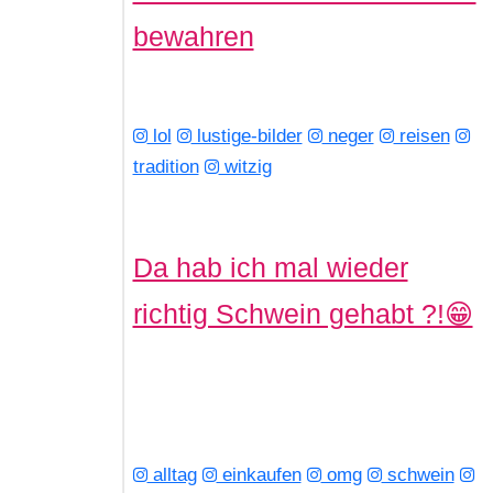
bewahren
lol
lustige-bilder
neger
reisen
tradition
witzig
Da hab ich mal wieder
richtig Schwein gehabt ?!😁
alltag
einkaufen
omg
schwein