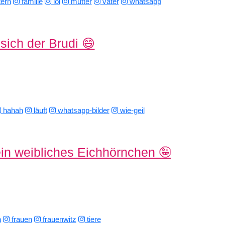
tern
familie
lol
mutter
vater
whatsapp
sich der Brudi 😄
hahah
läuft
whatsapp-bilder
wie-geil
ein weibliches Eichhörnchen 🤪
n
frauen
frauenwitz
tiere