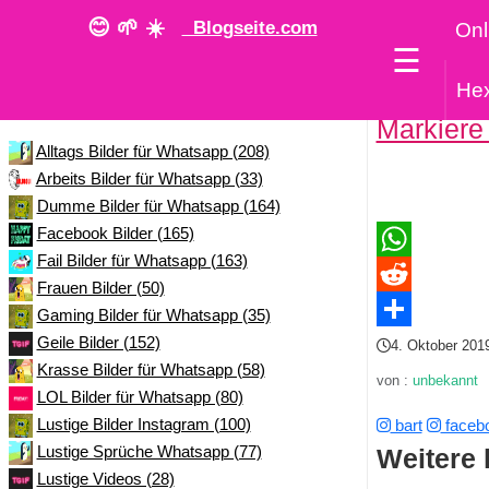
😊 🌱 ☀️
Blogseite.com
Onl
☰
He
Kategorie
Markiere
Alltags Bilder für Whatsapp (208)
Arbeits Bilder für Whatsapp (33)
Dumme Bilder für Whatsapp (164)
Facebook Bilder (165)
Fail Bilder für Whatsapp (163)
WhatsApp
Frauen Bilder (50)
Reddit
Gaming Bilder für Whatsapp (35)
Geile Bilder (152)
Teilen
4. Oktober 201
Krasse Bilder für Whatsapp (58)
von :
unbekannt
LOL Bilder für Whatsapp (80)
Lustige Bilder Instagram (100)
bart
faceb
Lustige Sprüche Whatsapp (77)
Weitere 
Lustige Videos (28)