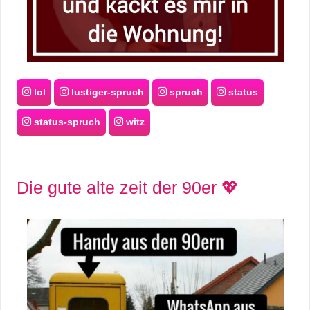
lol
lustiger-spruch
spruch
status
status-spruch
witz
Die gute alte zeit der 90er 💖