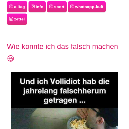
alltag
info
sport
whatsapp-kult
zettel
Wie konnte ich das falsch machen
😆