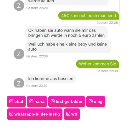
chat
haha
lustige-bilder
omg
whatsapp-bilder-lustig
wtf