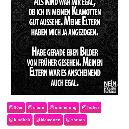
90er
eltern
erinnerung
früher
kindheit
klamotten
spruch