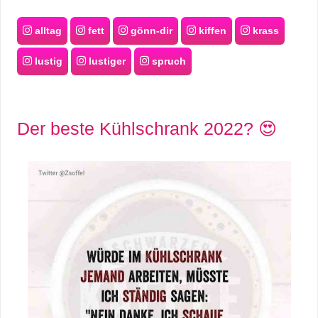
alltag
fett
gönn-dir
kiffen
krass
lustig
lustiger
spruch
Der beste Kühlschrank 2022? 😍