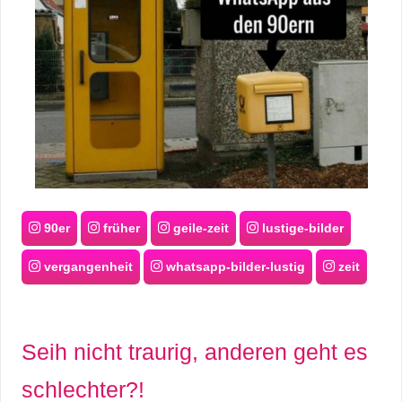
90er
früher
geile-zeit
lustige-bilder
vergangenheit
whatsapp-bilder-lustig
zeit
Seih nicht traurig, anderen geht es
schlechter?!