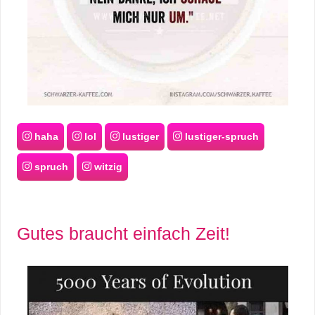
haha
lol
lustiger
lustiger-spruch
spruch
witzig
Gutes braucht einfach Zeit!