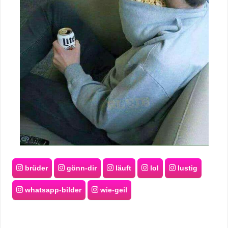
brüder
gönn-dir
läuft
lol
lustig
whatsapp-bilder
wie-geil