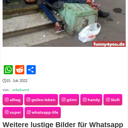
s
S
h
o
r
WhatsApp
Reddit
Teilen
t
15. Juli 2022
c
von :
unbekannt
u
alltag
geiles-leben
gönn
handy
läuft
t
super
whatsapp-life
s
Weitere lustige Bilder für Whatsapp