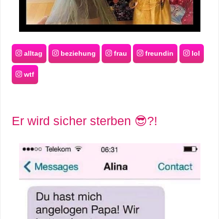
alltag
beziehung
frau
freundin
lol
wtf
Er wird sicher sterben 😎?!