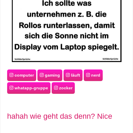
r
b
c
o
d
e
computer
gaming
läuft
nerd
whatapp-gruppe
zocker
hahah wie geht das denn? Nice