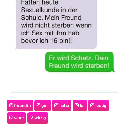
freundin
geil
haha
lol
lustig
vater
witzig