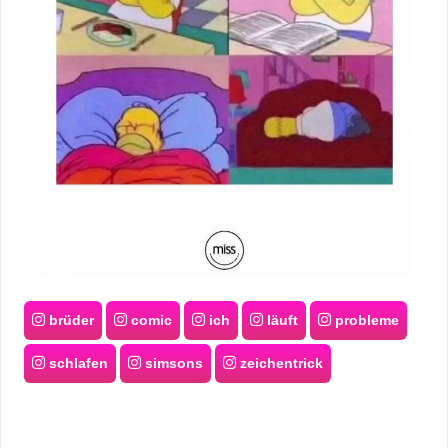
brüder
comic
ich
läuft
probleme
schlafen
simsons
zeichentrick