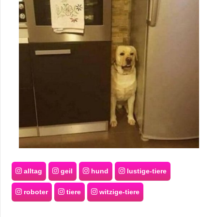
alltag
geil
hund
lustige-tiere
roboter
tiere
witzige-tiere