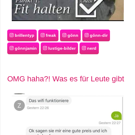
brillentyp
freak
gönn
gönn-dir
gönnjamin
lustige-bilder
nerd
OMG haha?! Was es für Leute gibt