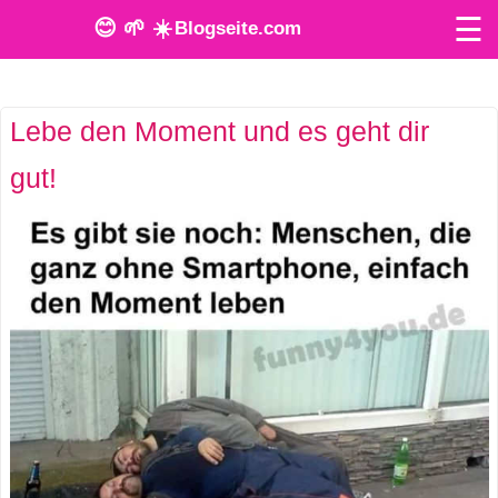
☰
😊 🌱 ☀️
Blogseite.com
O
Lebe den Moment und es geht dir
n
gut!
l
i
n
e
T
o
o
l