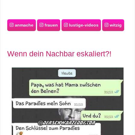
anmache
frauen
lustige-videos
witzig
Wenn dein Nachbar eskaliert?!