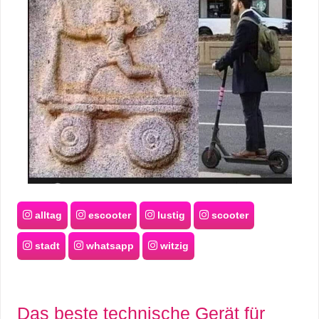
alltag
escooter
lustig
scooter
stadt
whatsapp
witzig
Das beste technische Gerät für