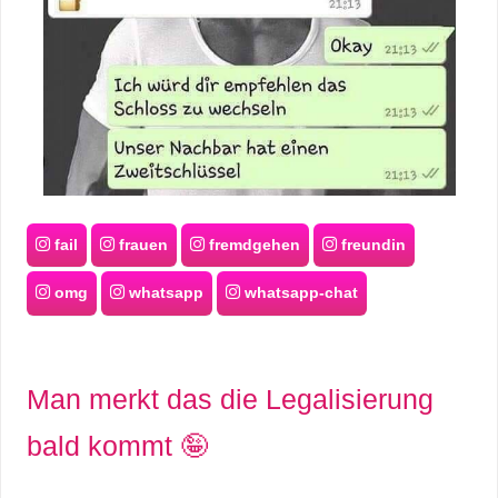
fail
frauen
fremdgehen
freundin
omg
whatsapp
whatsapp-chat
Man merkt das die Legalisierung
bald kommt 🤪