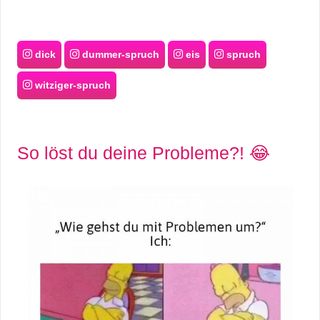
dick
dummer-spruch
eis
spruch
witziger-spruch
So löst du deine Probleme?! 😂