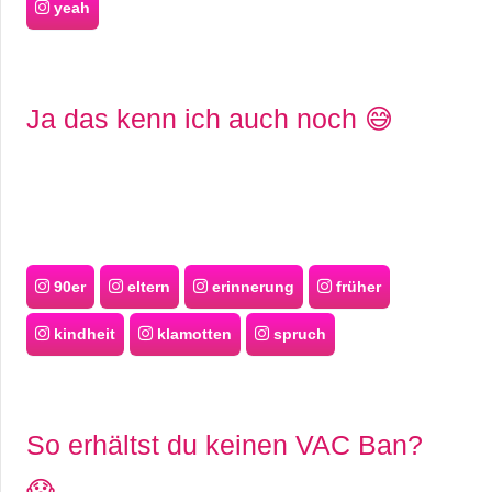
yeah
r
b
Ja das kenn ich auch noch 😅
c
o
d
e
90er
eltern
erinnerung
früher
kindheit
klamotten
spruch
So erhältst du keinen VAC Ban?
😱