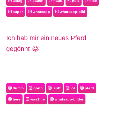
alltag
bauen
haus
holz
nice
super
whatsapp
whatsapp-bild
Ich hab mir ein neues Pferd
gegönnt 😂
dumm
gönn
läuft
lol
pferd
tiere
was1life
whatsapp-bilder