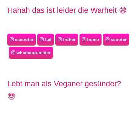
Hahah das ist leider die Warheit 😅
escooter
fail
früher
homo
scooter
whatsapp-bilder
Lebt man als Veganer gesünder?
🤓