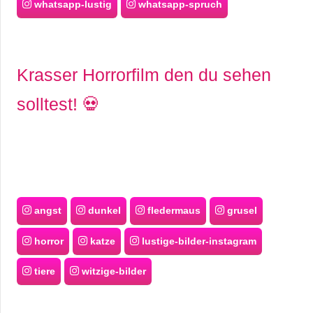
whatsapp-lustig
whatsapp-spruch
Krasser Horrorfilm den du sehen
solltest! 💀
angst
dunkel
fledermaus
grusel
horror
katze
lustige-bilder-instagram
tiere
witzige-bilder