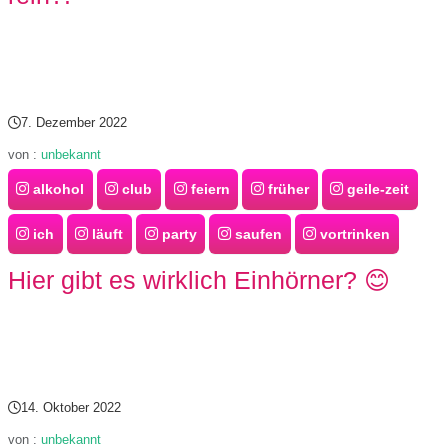
s
S
7. Dezember 2022
h
von :
unbekannt
o
alkohol
club
feiern
früher
geile-zeit
r
ich
läuft
party
saufen
vortrinken
t
Hier gibt es wirklich Einhörner? 😊
c
u
t
14. Oktober 2022
s
von :
unbekannt