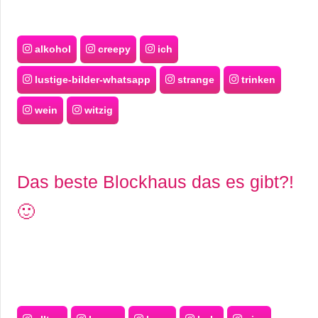
alkohol
creepy
ich
lustige-bilder-whatsapp
strange
trinken
wein
witzig
Das beste Blockhaus das es gibt?!
🙂