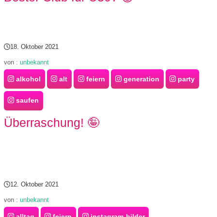
S
S
18. Oktober 2021
von :
unbekannt
Wordpress
alkohol
alt
feiern
generation
party
saufen
U
Überraschung! 🤪
b
u
n
t
12. Oktober 2021
u
von :
unbekannt
alltag
feiern
instagram-bilder