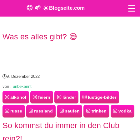
☰
😊 🌱 ☀️
Blogseite.com
O
Was es alles gibt? 😅
n
l
i
n
9. Dezember 2022
e
von :
unbekannt
alkohol
feiern
länder
lustige-bilder
T
o
russe
russland
saufen
trinken
vodka
o
So kommst du immer in den Club
l
rein?!