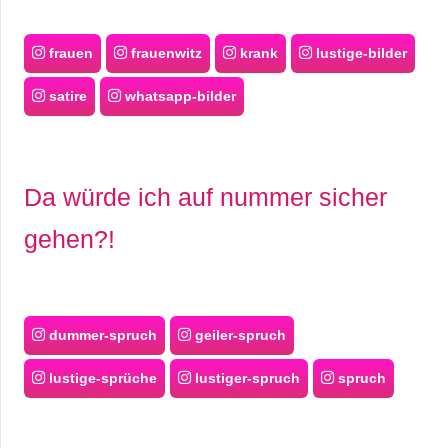
frauen
frauenwitz
krank
lustige-bilder
satire
whatsapp-bilder
Da würde ich auf nummer sicher
gehen?!
dummer-spruch
geiler-spruch
lustige-sprüche
lustiger-spruch
spruch