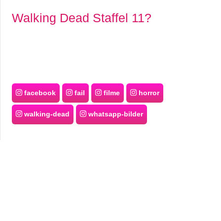
Walking Dead Staffel 11?
facebook
fail
filme
horror
walking-dead
whatsapp-bilder