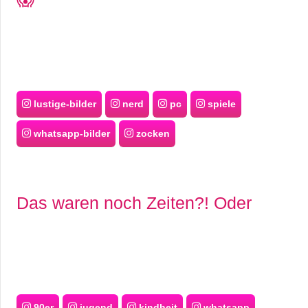
lustige-bilder
nerd
pc
spiele
whatsapp-bilder
zocken
Das waren noch Zeiten?! Oder
90er
jugend
kindheit
whatsapp