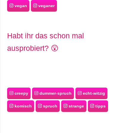
vegan
veganer
Habt ihr das schon mal
ausprobiert? 😲
creepy
dummer-spruch
echt-witzig
komisch
spruch
strange
tipps