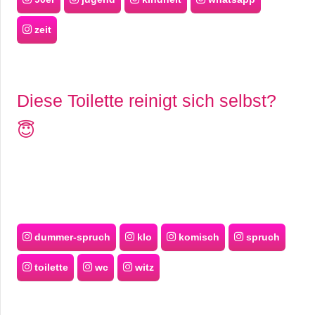
zeit
Diese Toilette reinigt sich selbst?
😇
dummer-spruch
klo
komisch
spruch
toilette
wc
witz