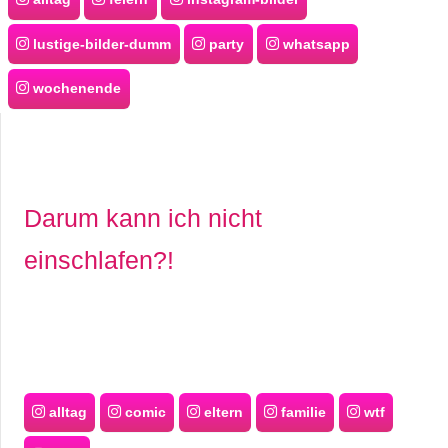
/
L
lustige-bilder-dumm
party
whatsapp
i
wochenende
n
u
x
Darum kann ich nicht
einschlafen?!
H
e
x
F
alltag
comic
eltern
familie
wtf
a