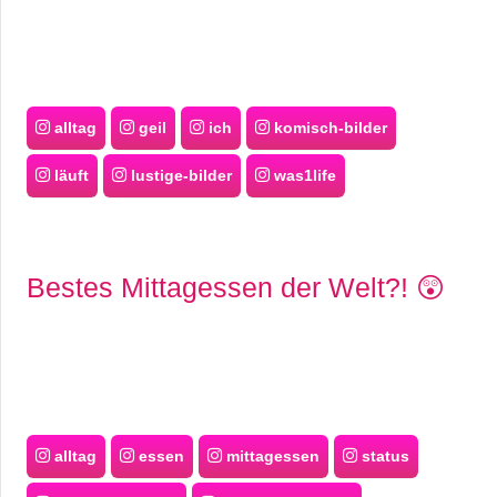
alltag
geil
ich
komisch-bilder
läuft
lustige-bilder
was1life
Bestes Mittagessen der Welt?! 😲
alltag
essen
mittagessen
status