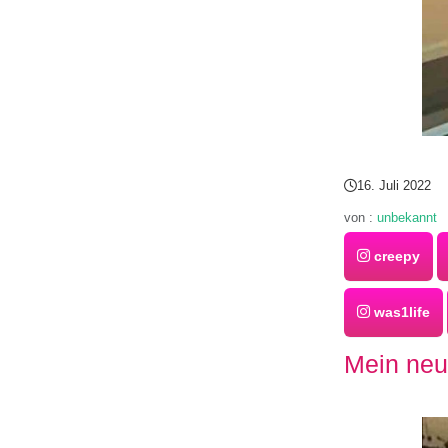
16. Juli 2022
von :
unbekannt
creepy
was1life
Mein neu