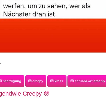
2
beerdigung
creepy
krass
sprüche-whatsapp
irgendwie Creepy 😳