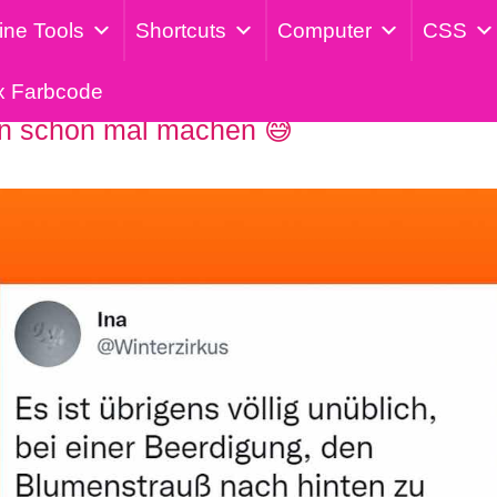
ine Tools
Shortcuts
Computer
CSS
x Farbcode
n schon mal machen 😅