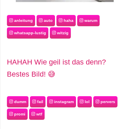
anleitung
auto
haha
warum
whatsapp-lustig
witzig
HAHAH Wie geil ist das denn?
Bestes Bild! 😅
dumm
fail
instagram
lol
pervers
promi
wtf