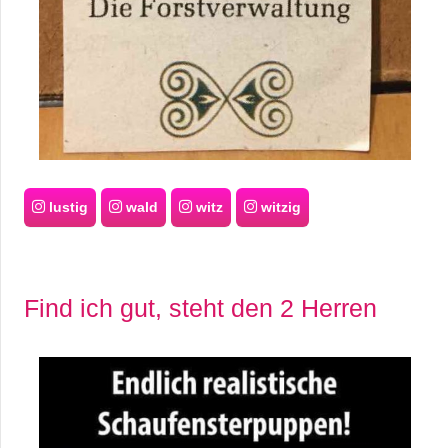
/
L
i
n
u
x
lustig
wald
witz
witzig
H
Find ich gut, steht den 2 Herren
e
x
F
a