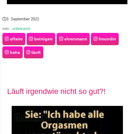
s
3. September 2021
von :
unbekannt
S
affaire
betrügen
ehrenmann
freundin
h
haha
läuft
o
r
t
Läuft irgendwie nicht so gut?!
c
u
t
s