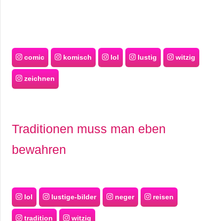
comic
komisch
lol
lustig
witzig
zeichnen
Traditionen muss man eben
bewahren
lol
lustige-bilder
neger
reisen
tradition
witzig