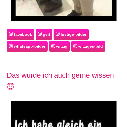
facebook
geil
lustige-bilder
whatsapp-bilder
witzig
witziges-bild
Das würde ich auch gerne wissen
😇