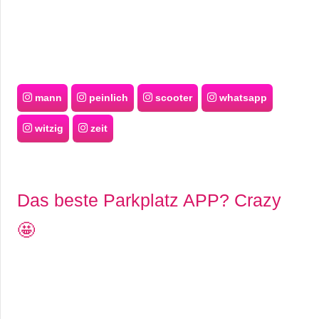
mann
peinlich
scooter
whatsapp
witzig
zeit
Das beste Parkplatz APP? Crazy
🤩