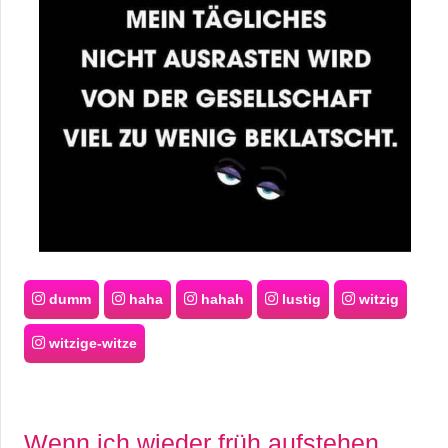
dumm
haha
hahah
lustig
witzig
witzige-witze
Wenn ich wieder früh aufstehen