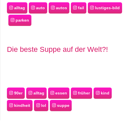
alltag
auto
autos
fail
lustiges-bild
parken
Die beste Suppe auf der Welt?!
90er
alltag
essen
früher
kind
kindheit
lol
suppe