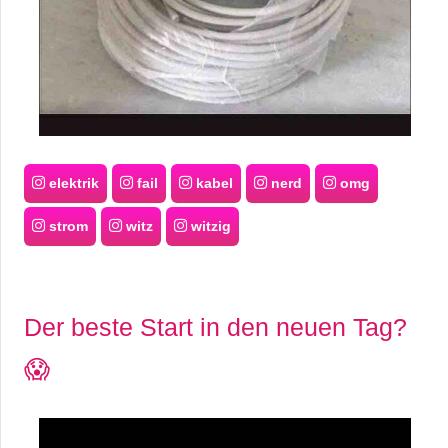
elektrik
fail
kabel
nerd
omg
strom
witz
witzig
Der beste Start in den neuen Tag?
😱