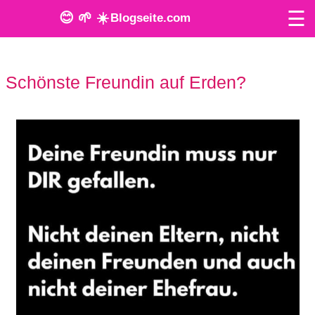
☰
😊 🌱 ☀️
Blogseite.com
O
Schönste Freundin auf Erden?
n
l
i
n
e
T
o
o
l