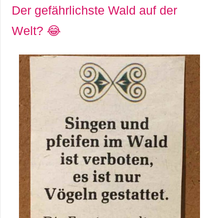
S
Der gefährlichste Wald auf der
S
Welt? 😂
Wordpress
U
b
u
n
t
u