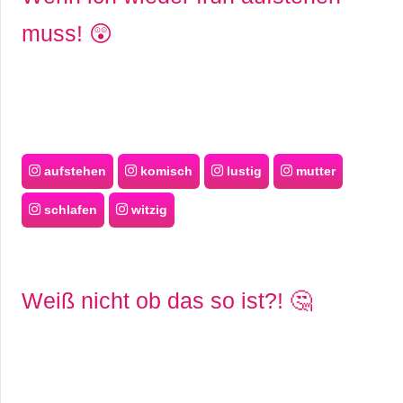
muss! 😲
aufstehen
komisch
lustig
mutter
schlafen
witzig
Weiß nicht ob das so ist?! 🤔