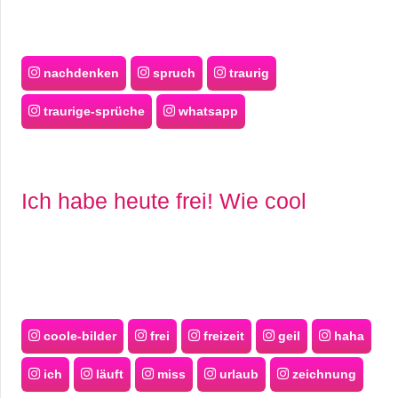
nachdenken
spruch
traurig
traurige-sprüche
whatsapp
Ich habe heute frei! Wie cool
coole-bilder
frei
freizeit
geil
haha
ich
läuft
miss
urlaub
zeichnung