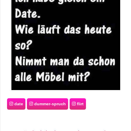
date
dummer-spruch
flirt