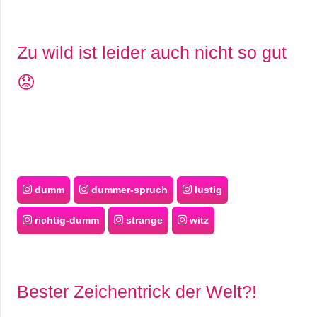
Zu wild ist leider auch nicht so gut
😟
dumm
dummer-spruch
lustig
richtig-dumm
strange
witz
Bester Zeichentrick der Welt?!