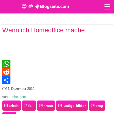
☰
😊 🌱 ☀️
Blogseite.com
O
Wenn ich Homeoffice mache
n
l
i
n
e
WhatsApp
Reddit
T
Teilen
24. Dezember 2019
o
von :
unbekannt
o
arbeit
fail
krass
lustige-bilder
omg
l