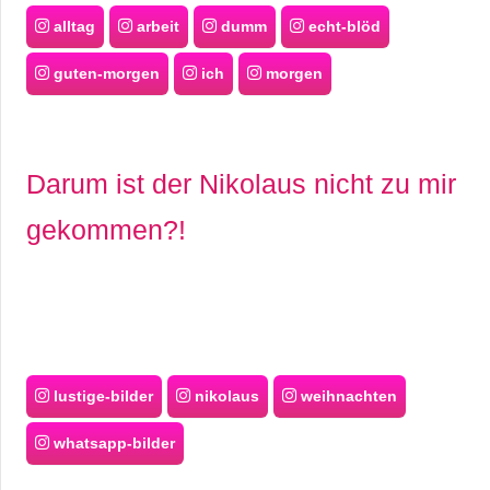
alltag
arbeit
dumm
echt-blöd
guten-morgen
ich
morgen
Darum ist der Nikolaus nicht zu mir
gekommen?!
lustige-bilder
nikolaus
weihnachten
whatsapp-bilder