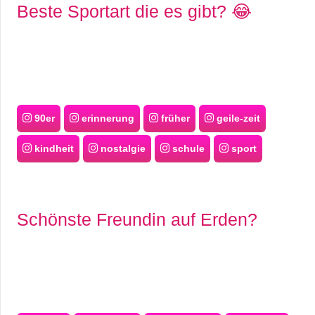
Beste Sportart die es gibt? 😂
90er
erinnerung
früher
geile-zeit
kindheit
nostalgie
schule
sport
Schönste Freundin auf Erden?