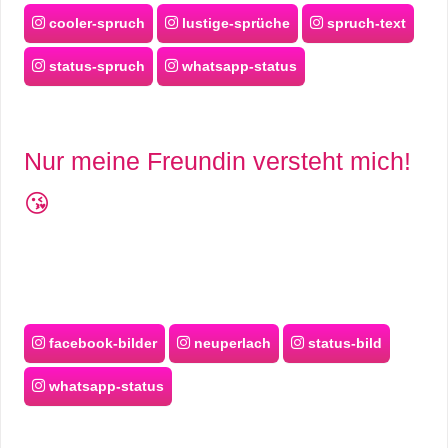
cooler-spruch
lustige-sprüche
spruch-text
status-spruch
whatsapp-status
Nur meine Freundin versteht mich!
😘
facebook-bilder
neuperlach
status-bild
whatsapp-status