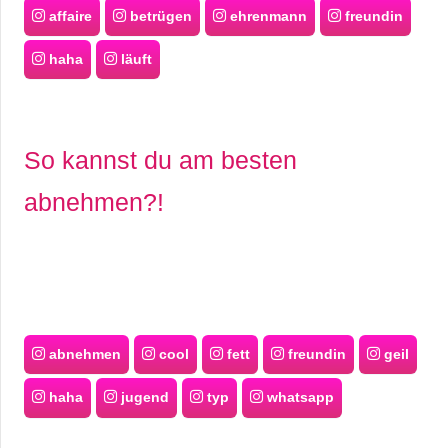
affaire
betrügen
ehrenmann
freundin
haha
läuft
So kannst du am besten
abnehmen?!
abnehmen
cool
fett
freundin
geil
haha
jugend
typ
whatsapp