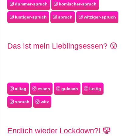
dummer-spruch
komischer-spruch
lustiger-spruch
spruch
witziger-spruch
Das ist mein Lieblingsessen? 😲
alltag
essen
gulasch
lustig
spruch
witz
Endlich wieder Lockdown?! 🤡