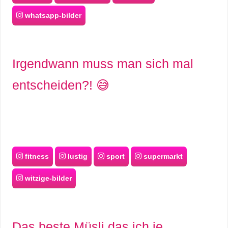
whatsapp-bilder
Irgendwann muss man sich mal
entscheiden?! 😅
fitness
lustig
sport
supermarkt
witzige-bilder
Das beste Müsli das ich je