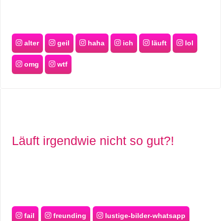
alter
geil
haha
ich
läuft
lol
omg
wtf
Läuft irgendwie nicht so gut?!
fail
freunding
lustige-bilder-whatsapp