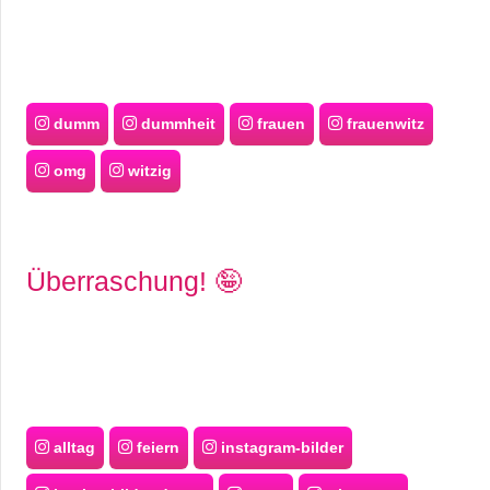
dumm
dummheit
frauen
frauenwitz
omg
witzig
Überraschung! 🤪
alltag
feiern
instagram-bilder