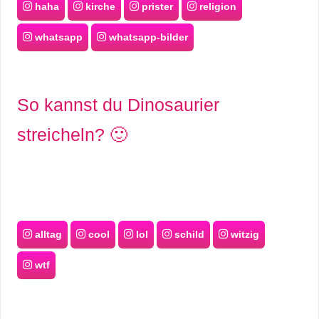
haha
kirche
prister
religion
whatsapp
whatsapp-bilder
So kannst du Dinosaurier
streicheln? 🙂
alltag
cool
lol
schild
witzig
wtf