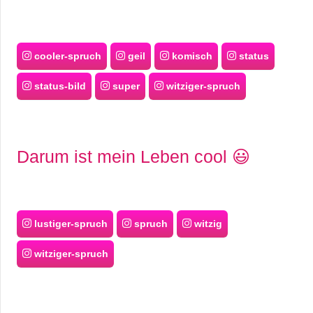
cooler-spruch
geil
komisch
status
status-bild
super
witziger-spruch
Darum ist mein Leben cool 😃
lustiger-spruch
spruch
witzig
witziger-spruch