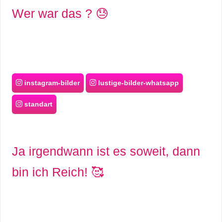
S
Wer war das ? 😓
S
Wordpress
instagram-bilder
lustige-bilder-whatsapp
standart
U
b
u
Ja irgendwann ist es soweit, dann
n
bin ich Reich! 🥰
t
u