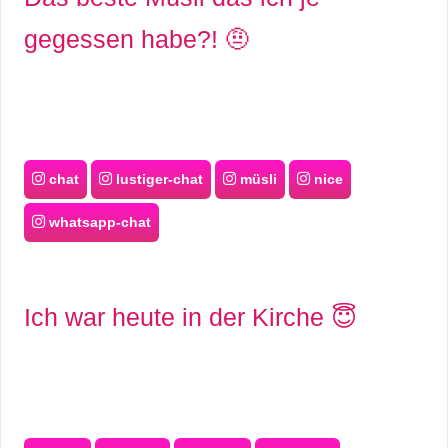
gegessen habe?! 🤨
chat
lustiger-chat
müsli
nice
whatsapp-chat
Ich war heute in der Kirche 😇