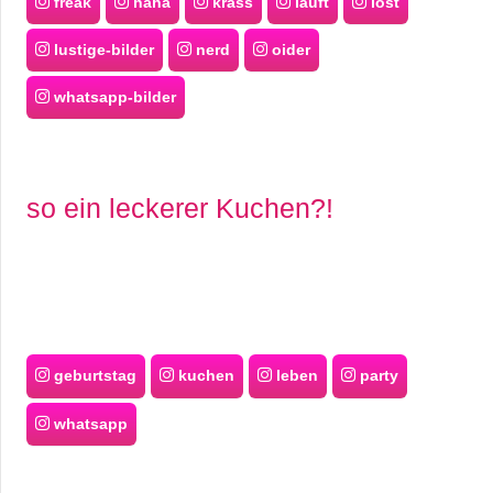
freak
haha
krass
läuft
lost
lustige-bilder
nerd
oider
whatsapp-bilder
so ein leckerer Kuchen?!
geburtstag
kuchen
leben
party
whatsapp