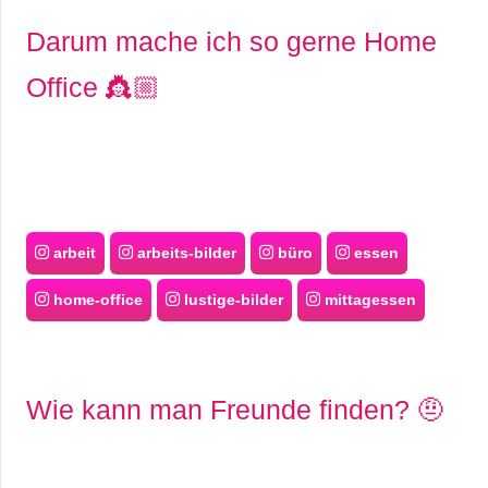
Darum mache ich so gerne Home
Office 👸🏼
arbeit
arbeits-bilder
büro
essen
home-office
lustige-bilder
mittagessen
Wie kann man Freunde finden? 🤨