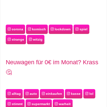
corona
komisch
lockdown
spiel
strange
witzig
Neuwagen für 0€ im Monat? Krass
🤔
alltag
auto
einkaufen
kasse
lol
stimmt
supermarkt
warheit