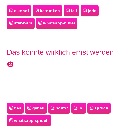
alkohol
betrunken
fail
joda
star-wars
whatsapp-bilder
Das könnte wirklich ernst werden
🎃
fies
genau
horror
lol
spruch
whatsapp-spruch