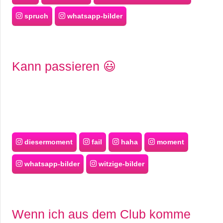
spruch
whatsapp-bilder
Kann passieren 😃
diesermoment
fail
haha
moment
whatsapp-bilder
witzige-bilder
Wenn ich aus dem Club komme