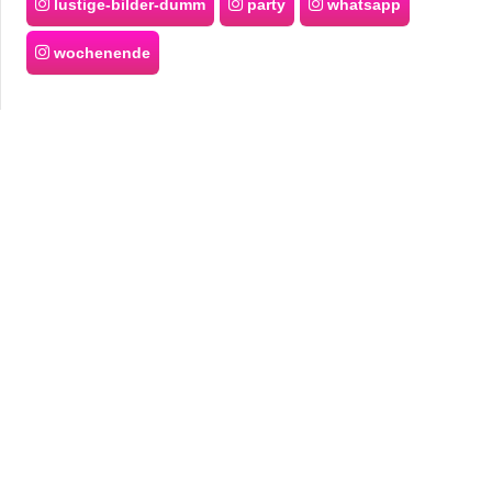
lustige-bilder-dumm
party
whatsapp
wochenende