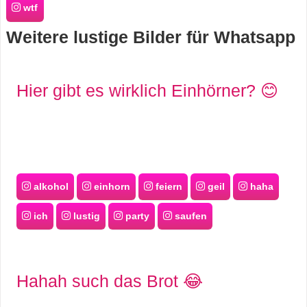
wtf
s
Weitere lustige Bilder für Whatsapp
S
Hier gibt es wirklich Einhörner? 😊
h
o
r
t
alkohol
einhorn
feiern
geil
haha
c
ich
lustig
party
saufen
u
t
Hahah such das Brot 😂
s