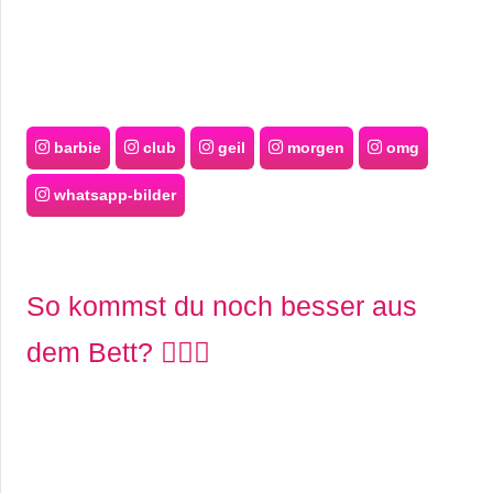
barbie
club
geil
morgen
omg
whatsapp-bilder
So kommst du noch besser aus
dem Bett? 💇🏼‍♀️