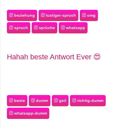
beziehung
lustiger-spruch
omg
spruch
sprüche
whatsapp
Hahah beste Antwort Ever 😍
beste
dumm
geil
richtig-dumm
whatsapp-dumm