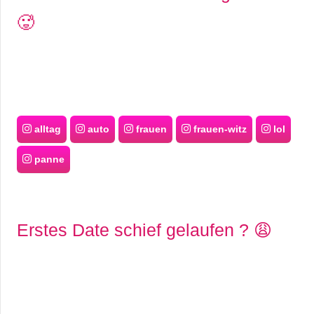
🥵
alltag
auto
frauen
frauen-witz
lol
panne
Erstes Date schief gelaufen ? 😩