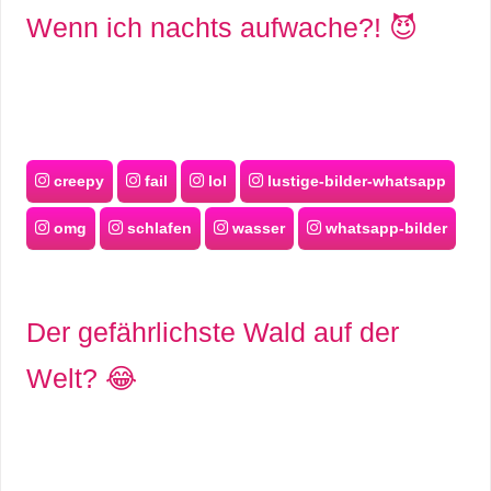
Wenn ich nachts aufwache?! 😈
r
b
c
o
creepy
fail
lol
lustige-bilder-whatsapp
d
omg
schlafen
wasser
whatsapp-bilder
e
Der gefährlichste Wald auf der
Welt? 😂