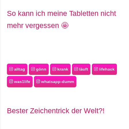
So kann ich meine Tabletten nicht
mehr vergessen 🤩
alltag
gönn
krank
läuft
lifehack
was1life
whatsapp-dumm
Bester Zeichentrick der Welt?!