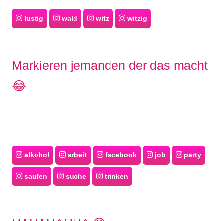
lustig
wald
witz
witzig
Markieren jemanden der das macht
😂
alkohol
arbeit
facebook
job
party
saufen
suche
trinken