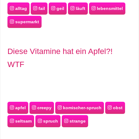
alltag
fail
geil
läuft
lebensmittel
supermarkt
Diese Vitamine hat ein Apfel?!
WTF
apfel
creepy
komischer-spruch
obst
seltsam
spruch
strange