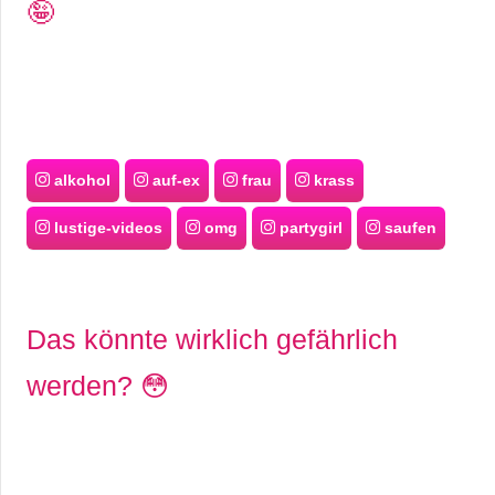
🤪
alkohol
auf-ex
frau
krass
lustige-videos
omg
partygirl
saufen
Das könnte wirklich gefährlich
werden? 😳