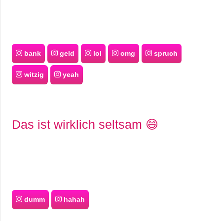
bank
geld
lol
omg
spruch
witzig
yeah
Das ist wirklich seltsam 😄
dumm
hahah