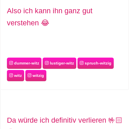
Also ich kann ihn ganz gut
verstehen 😂
dummer-witz
lustiger-witz
spruch-witzig
witz
witzig
Da würde ich definitiv verlieren 🤟🏻