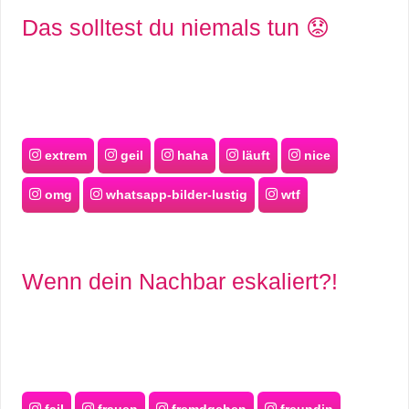
Das solltest du niemals tun 😟
C
o
m
extrem
geil
haha
läuft
nice
p
omg
whatsapp-bilder-lustig
wtf
u
t
e
Wenn dein Nachbar eskaliert?!
r
C