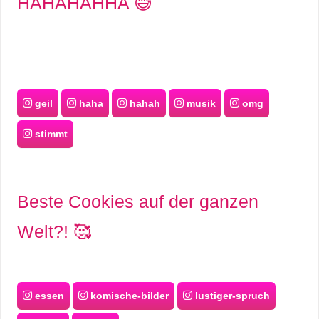
HAHAHAHHA 😅
geil
haha
hahah
musik
omg
stimmt
Beste Cookies auf der ganzen
Welt?! 🥰
essen
komische-bilder
lustiger-spruch