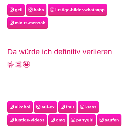
geil
haha
lustige-bilder-whatsapp
minus-mensch
Da würde ich definitiv verlieren
🤟🏻🤪
alkohol
auf-ex
frau
krass
lustige-videos
omg
partygirl
saufen