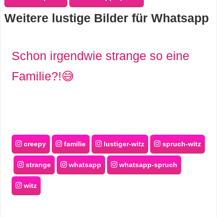
s
Weitere lustige Bilder für Whatsapp
S
Schon irgendwie strange so eine
h
Familie?!😅
o
r
t
creepy
familie
lustiger-witz
spruch-witz
c
strange
whatsapp
whatsapp-spruch
u
witz
t
s