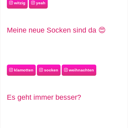
witzig
yeah
Meine neue Socken sind da 😍
klamotten
socken
weihnachten
Es geht immer besser?