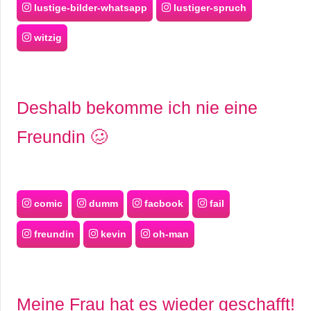
lustige-bilder-whatsapp
lustiger-spruch
witzig
Deshalb bekomme ich nie eine
Freundin 🥴
comic
dumm
facbook
fail
freundin
kevin
oh-man
Meine Frau hat es wieder geschafft!