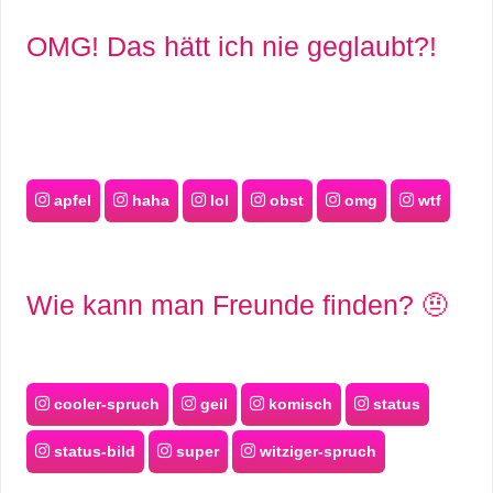
OMG! Das hätt ich nie geglaubt?!
apfel
haha
lol
obst
omg
wtf
Wie kann man Freunde finden? 🤨
cooler-spruch
geil
komisch
status
status-bild
super
witziger-spruch