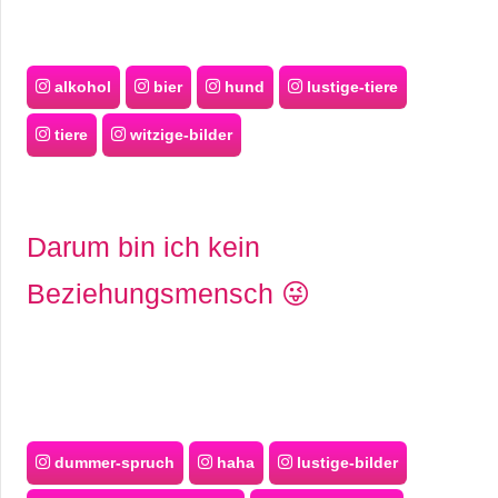
alkohol
bier
hund
lustige-tiere
tiere
witzige-bilder
Darum bin ich kein
Beziehungsmensch 😜
dummer-spruch
haha
lustige-bilder