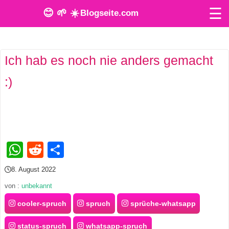
☰
😊 🌱 ☀️
Blogseite.com
O
Ich hab es noch nie anders gemacht
n
:)
l
i
n
e
WhatsApp
Reddit
Teilen
T
8. August 2022
o
von :
unbekannt
o
cooler-spruch
spruch
sprüche-whatsapp
l
status-spruch
whatsapp-spruch