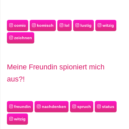
comic
komisch
lol
lustig
witzig
zeichnen
Meine Freundin spioniert mich
aus?!
freundin
nachdenken
spruch
status
witzig