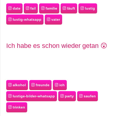
date
fail
familie
läuft
lustig
lustig-whatsapp
vater
Ich habe es schon wieder getan 😲
alkohol
freunde
ich
lustige-bilder-whatsapp
party
saufen
trinken