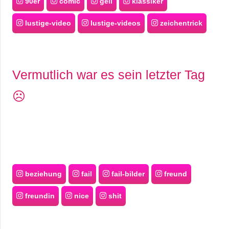
90er
comic
geil
klassiker
lustige-video
lustige-videos
zeichentrick
Vermutlich war es sein letzter Tag
☹️
beziehung
fail
fail-bilder
freund
freundin
nice
shit