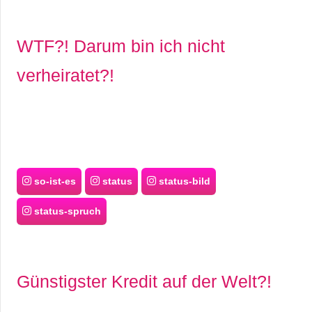
WTF?! Darum bin ich nicht
verheiratet?!
so-ist-es
status
status-bild
status-spruch
Günstigster Kredit auf der Welt?!