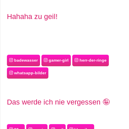
Hahaha zu geil!
badewasser
gamer-girl
herr-der-ringe
whatsapp-bilder
Das werde ich nie vergessen 🤪