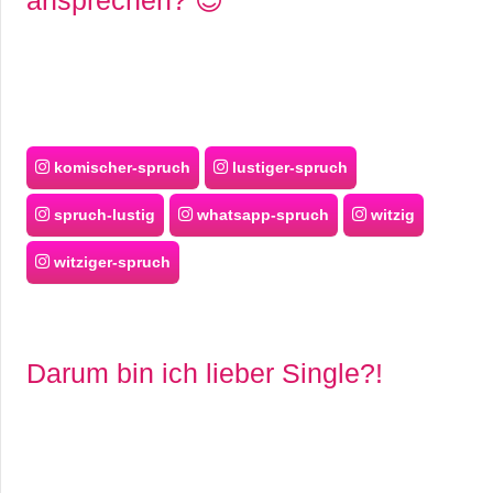
C
o
m
komischer-spruch
lustiger-spruch
p
spruch-lustig
whatsapp-spruch
witzig
u
witziger-spruch
t
e
Darum bin ich lieber Single?!
r
C