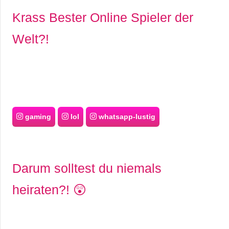
/
Krass Bester Online Spieler der
L
Welt?!
i
n
u
x
gaming
lol
whatsapp-lustig
H
e
Darum solltest du niemals
x
heiraten?! 😲
F
a