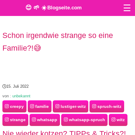
☰
😊 🌱 ☀️
Blogseite.com
O
Schon irgendwie strange so eine
n
Familie?!😅
l
i
n
e
15. Juli 2022
T
von :
unbekannt
creepy
familie
lustiger-witz
spruch-witz
o
o
strange
whatsapp
whatsapp-spruch
witz
l
Nie wieder kotzen? TIPPs & Tricks?!