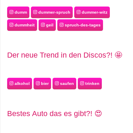
dumm
dummer-spruch
dummer-witz
dummheit
geil
spruch-des-tages
Der neue Trend in den Discos?! 🤩
alkohol
bier
saufen
trinken
Bestes Auto das es gibt?! 😍