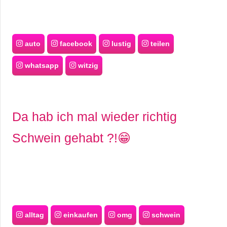
auto
facebook
lustig
teilen
whatsapp
witzig
Da hab ich mal wieder richtig
Schwein gehabt ?!😁
alltag
einkaufen
omg
schwein