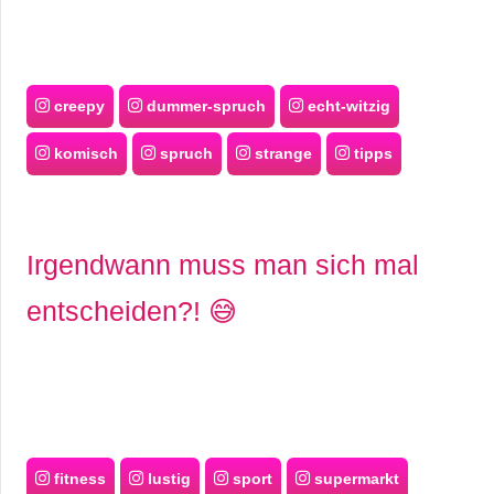
creepy
dummer-spruch
echt-witzig
komisch
spruch
strange
tipps
Irgendwann muss man sich mal
entscheiden?! 😅
fitness
lustig
sport
supermarkt