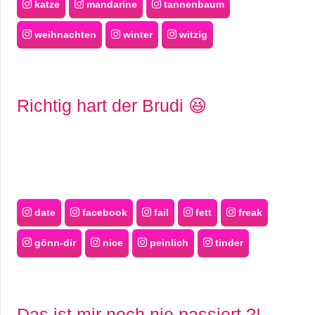
katze
mandarine
tannenbaum
weihnachten
winter
witzig
Richtig hart der Brudi 😆
date
facebook
fail
fett
freak
gönn-dir
nice
peinlich
tinder
Das ist mir noch nie passiert ?!