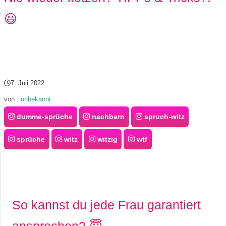
s
😃
S
h
7. Juli 2022
o
von :
unbekannt
r
dumme-sprüche
nachbarn
spruch-witz
t
sprüche
witz
witzig
wtf
c
u
t
So kannst du jede Frau garantiert
s
ansprechen? 😇