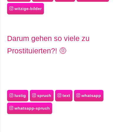
witzige-bilder
Darum gehen so viele zu
Prostituierten?! 🤨
lustig
spruch
text
whatsapp
whatsapp-spruch