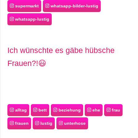
supermarkt
whatsapp-bilder-lustig
whatsapp-lustig
Ich wünschte es gäbe hübsche
Frauen?!😃
alltag
bett
beziehung
ehe
frau
frauen
lustig
unterhose