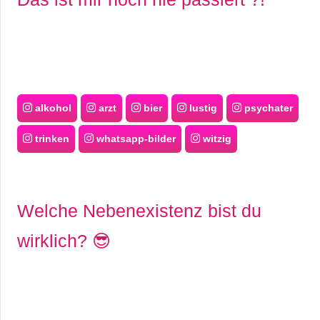
alkohol
arzt
bier
lustig
psychater
trinken
whatsapp-bilder
witzig
Welche Nebenexistenz bist du
wirklich? 😎