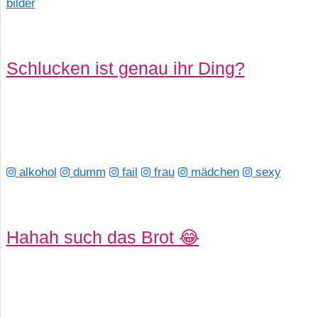
bilder
Schlucken ist genau ihr Ding?
alkohol
dumm
fail
frau
mädchen
sexy
Hahah such das Brot 😂