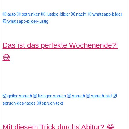
S
auto
betrunken
lustige-bilder
nacht
whatsapp-bilder
S
whatsapp-bilder-lustig
Wordpress
Das ist das perfekte Wochenende?!
😅
U
b
u
n
geiler-spruch
lustiger-spruch
spruch
spruch-bild
spruch-des-tages
spruch-text
t
u
Mit diesem Trick durchs Abitur? 😂