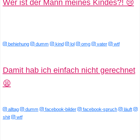
Wer ist der Mann meines Kindes?! 😢
behiehung
dumm
kind
lol
omg
vater
wtf
Damit hab ich einfach nicht gerechnet
😫
alltag
dumm
facebook-bilder
facebook-spruch
läuft
shit
wtf