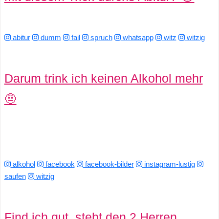
/
L
abitur
dumm
fail
spruch
whatsapp
witz
witzig
i
n
Darum trink ich keinen Alkohol mehr
u
🤨
x
H
e
alkohol
facebook
facebook-bilder
instagram-lustig
saufen
witzig
x
F
Find ich gut, steht den 2 Herren
a