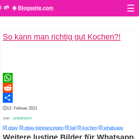
☰
 🌱 ☀️
Blogseite.com
O
So kann man richtig gut Kochen?!
n
l
i
n
e
WhatsApp
Reddit
T
Teilen
13. Februar 2021
o
von :
unbekannt
o
ebay
ebay-kleinanzeigen
fail
kochen
whatsapp
l
Weitere lustige Bilder für Whatsapp