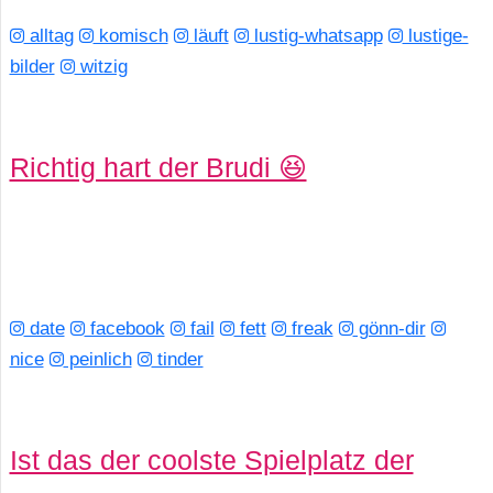
alltag
komisch
läuft
lustig-whatsapp
lustige-
bilder
witzig
Richtig hart der Brudi 😆
date
facebook
fail
fett
freak
gönn-dir
nice
peinlich
tinder
Ist das der coolste Spielplatz der