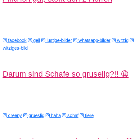
r
b
c
facebook
geil
lustige-bilder
whatsapp-bilder
witzig
witziges-bild
o
d
Darum sind Schafe so gruselig?!! 😩
e
creepy
grueslig
haha
schaf
tiere