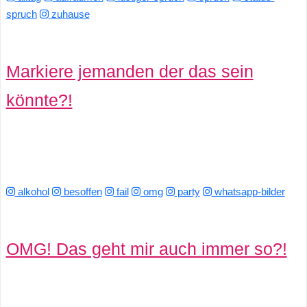
spruch
zuhause
C
Markiere jemanden der das sein
o
m
könnte?!
p
u
t
alkohol
besoffen
fail
omg
party
whatsapp-bilder
e
r
OMG! Das geht mir auch immer so?!
C