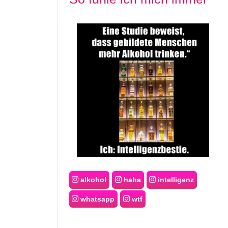
alkohol
haha
intelligenz
whatsapp
wtf