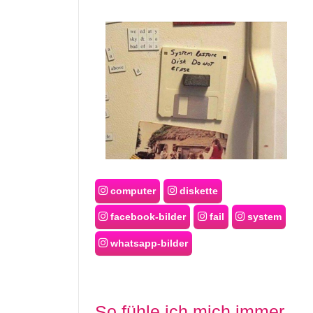
computer
diskette
facebook-bilder
fail
system
whatsapp-bilder
So fühle ich mich immer