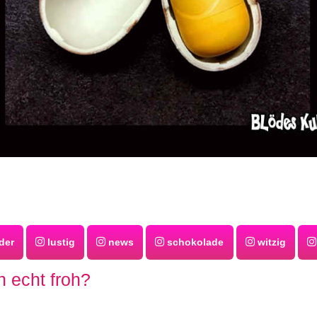
der
lustig
news
schokolade
witzig
h echt froh?