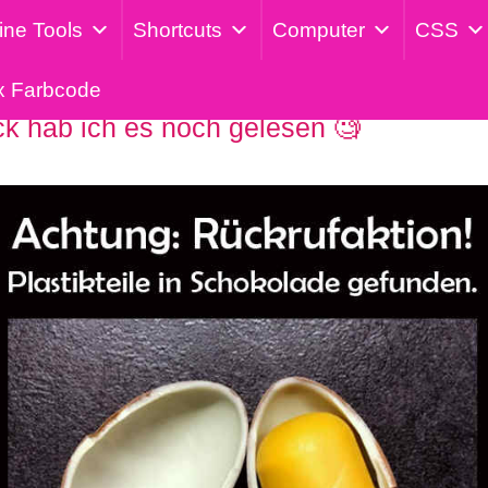
ine Tools
Shortcuts
Computer
CSS
x Farbcode
k hab ich es noch gelesen 🧐