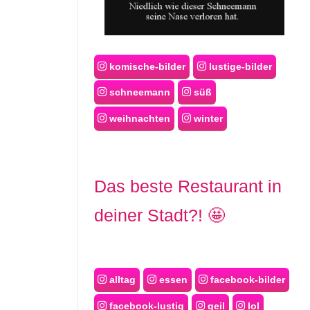
komische-bilder
lustige-bilder
schneemann
süß
weihnachten
winter
Das beste Restaurant in
deiner Stadt?! 🤩
alltag
essen
facebook-bilder
facebook-lustig
geil
lol