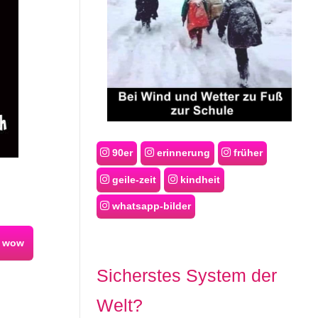
90er
erinnerung
früher
geile-zeit
kindheit
whatsapp-bilder
wow
Sicherstes System der
Welt?