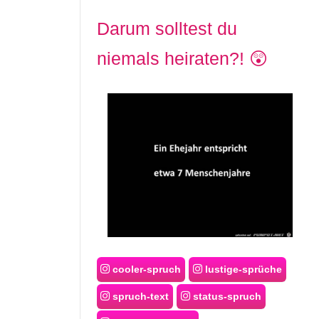
Darum solltest du
niemals heiraten?! 😲
cooler-spruch
lustige-sprüche
spruch-text
status-spruch