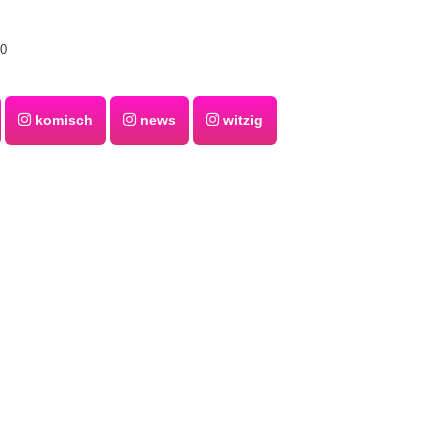
20
komisch
news
witzig