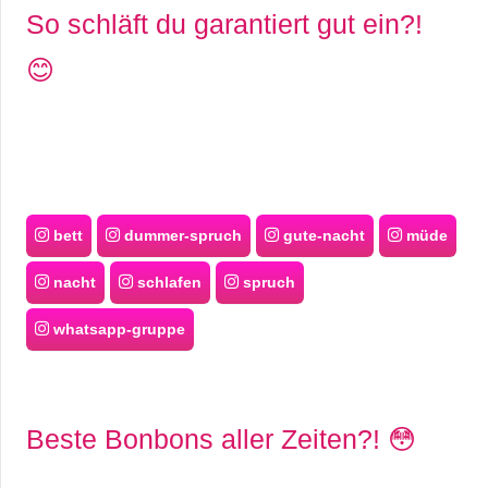
So schläft du garantiert gut ein?!
😊
bett
dummer-spruch
gute-nacht
müde
nacht
schlafen
spruch
whatsapp-gruppe
Beste Bonbons aller Zeiten?! 😳