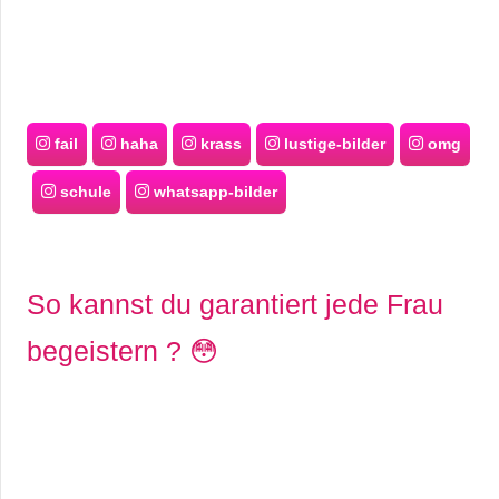
fail
haha
krass
lustige-bilder
omg
schule
whatsapp-bilder
So kannst du garantiert jede Frau
begeistern ? 😳