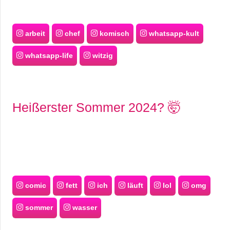
arbeit
chef
komisch
whatsapp-kult
whatsapp-life
witzig
Heißerster Sommer 2024? 🤯
comic
fett
ich
läuft
lol
omg
sommer
wasser