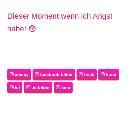
Dieser Moment wenn ich Angst
habe! 😳
creepy
facebook-bilder
freak
hund
lol
tierbilder
tiere