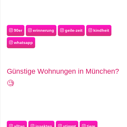
90er
erinnerung
geile-zeit
kindheit
whatsapp
Günstige Wohnungen in München?
🧐
alltag
insekten
stimmt
tiere