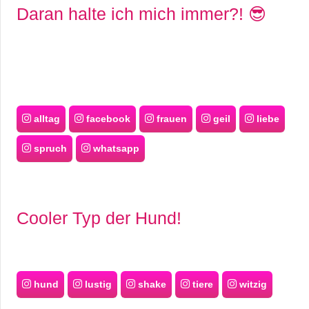
/
Daran halte ich mich immer?! 😎
L
i
n
u
alltag
facebook
frauen
geil
liebe
x
spruch
whatsapp
H
Cooler Typ der Hund!
e
x
F
hund
lustig
shake
tiere
witzig
a