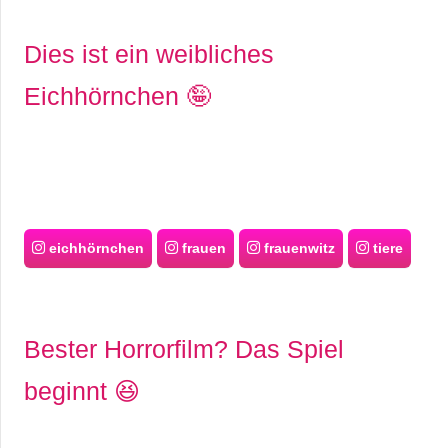
s
Dies ist ein weibliches
Eichhörnchen 🤪
S
h
o
r
eichhörnchen
frauen
frauenwitz
tiere
t
c
Bester Horrorfilm? Das Spiel
u
beginnt 😆
t
s