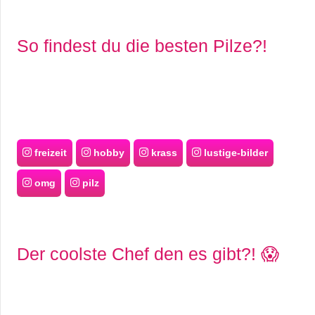
r
So findest du die besten Pilze?!
b
c
o
d
freizeit
hobby
krass
lustige-bilder
e
omg
pilz
Der coolste Chef den es gibt?! 😱