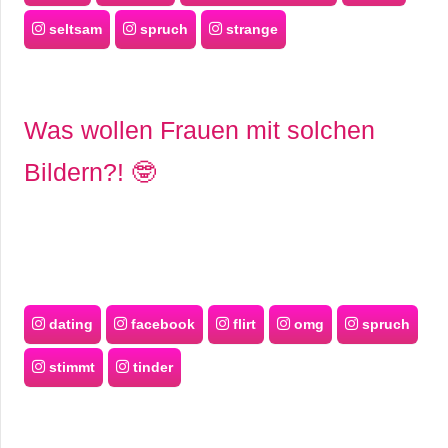
S
seltsam
spruch
strange
S
Was wollen Frauen mit solchen
Wordpress
Bildern?! 🤓
U
b
u
dating
facebook
flirt
omg
spruch
n
stimmt
tinder
t
u