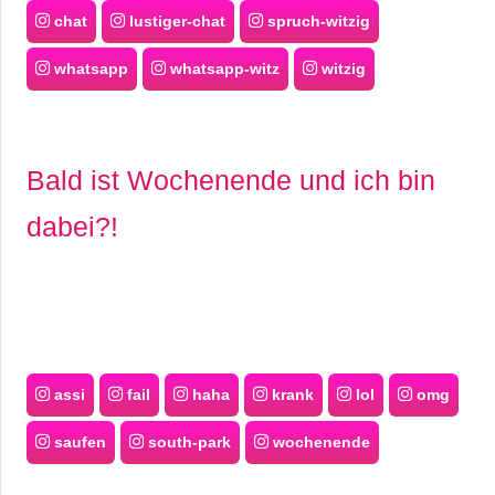
chat
lustiger-chat
spruch-witzig
whatsapp
whatsapp-witz
witzig
Bald ist Wochenende und ich bin
dabei?!
assi
fail
haha
krank
lol
omg
saufen
south-park
wochenende