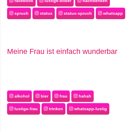
facebook
lustige-bilder
nachdenken
spruch
status
status-spruch
whatsapp
Meine Frau ist einfach wunderbar
alkohol
bier
frau
hahah
lustige-frau
trinken
whatsapp-lustig