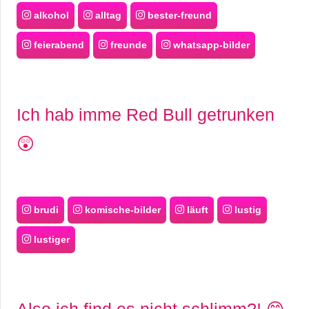
alkohol
alltag
bester-freund
feierabend
freunde
whatsapp-bilder
Ich hab imme Red Bull getrunken
😲
brudi
komische-bilder
läuft
lustig
lustiger
Also ich find es nicht schlimm?! 😊