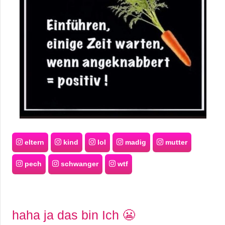
eltern
kind
lol
madig
mutter
pech
schwanger
wtf
haha ja das bin Ich 😬