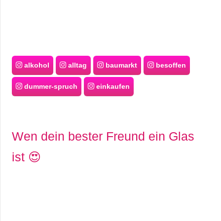
alkohol
alltag
baumarkt
besoffen
dummer-spruch
einkaufen
Wen dein bester Freund ein Glas
ist 😍