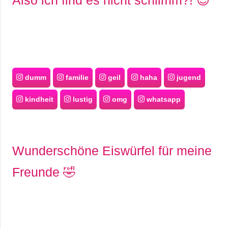
dumm
familie
geil
haha
jugend
kindheit
lustig
omg
whatsapp
Wunderschöne Eiswürfel für meine
Freunde 🤣