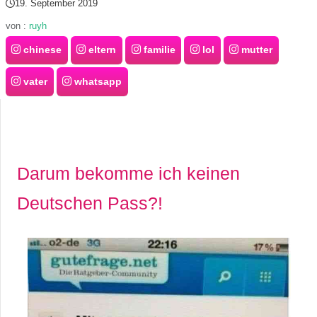
19. September 2019
r
von :
ruyh
chinese
eltern
familie
lol
mutter
b
c
vater
whatsapp
o
d
e
Darum bekomme ich keinen
Deutschen Pass?!