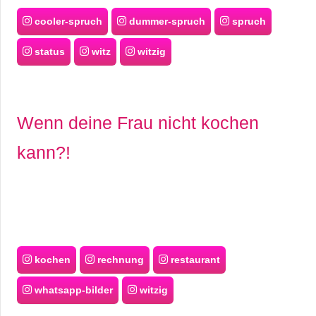
cooler-spruch
dummer-spruch
spruch
status
witz
witzig
Wenn deine Frau nicht kochen
kann?!
kochen
rechnung
restaurant
whatsapp-bilder
witzig