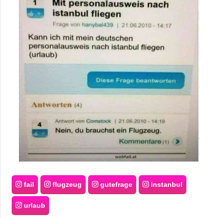
fail
flugzeug
gutefrage
instanbul
urlaub