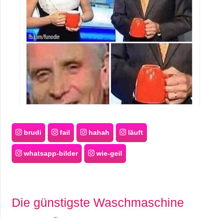
brudi
fail
hahah
läuft
whatsapp-bilder
wie-geil
Die günstigste Waschmaschine