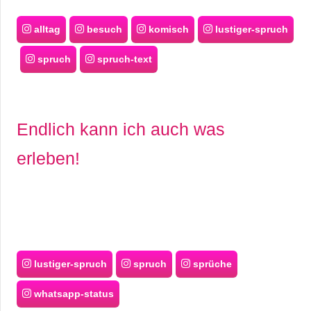
alltag
besuch
komisch
lustiger-spruch
spruch
spruch-text
Endlich kann ich auch was
erleben!
lustiger-spruch
spruch
sprüche
whatsapp-status