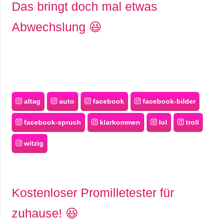
Das bringt doch mal etwas
Abwechslung 😆
altag
auto
facebook
facebook-bilder
facebook-spruch
klarkommen
lol
troll
witzig
Kostenloser Promilletester für
zuhause! 😆