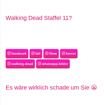
Walking Dead Staffel 11?
facebook
fail
filme
horror
walking-dead
whatsapp-bilder
Es wäre wirklich schade um Sie 😬