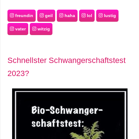
freundin
geil
haha
lol
lustig
vater
witzig
Schnellster Schwangerschaftstest
2023?