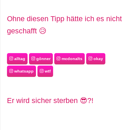
Ohne diesen Tipp hätte ich es nicht
geschafft 😥
alltag
gönner
mcdonalts
okay
whatsapp
wtf
Er wird sicher sterben 😎?!