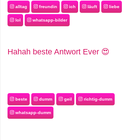
alltag
freundin
ich
läuft
liebe
lol
whatsapp-bilder
Hahah beste Antwort Ever 😍
beste
dumm
geil
richtig-dumm
whatsapp-dumm