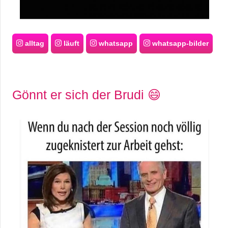
alltag
läuft
whatsapp
whatsapp-bilder
Gönnt er sich der Brudi 😄