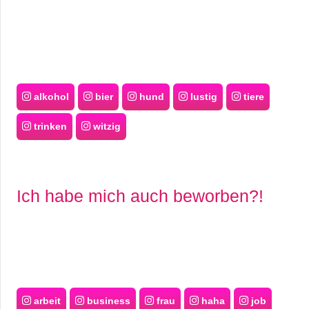
alkohol
bier
hund
lustig
tiere
trinken
witzig
Ich habe mich auch beworben?!
arbeit
business
frau
haha
job