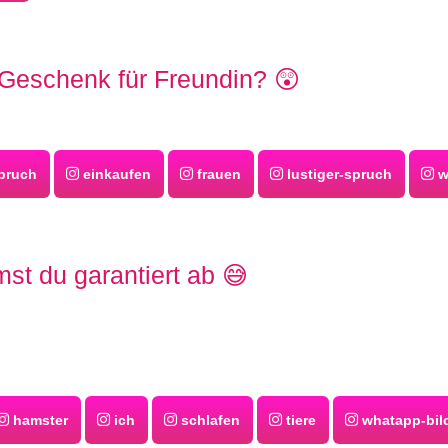
Geschenk für Freundin? 😲
pruch
einkaufen
frauen
lustiger-spruch
w
st du garantiert ab 😅
hamster
ich
schlafen
tiere
whatapp-bil