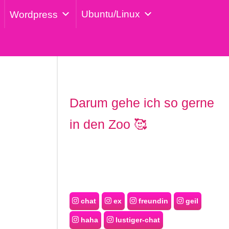
Ubuntu/Linux
Wordpress
Darum gehe ich so gerne
in den Zoo 🥰
chat
ex
freundin
geil
haha
lustiger-chat