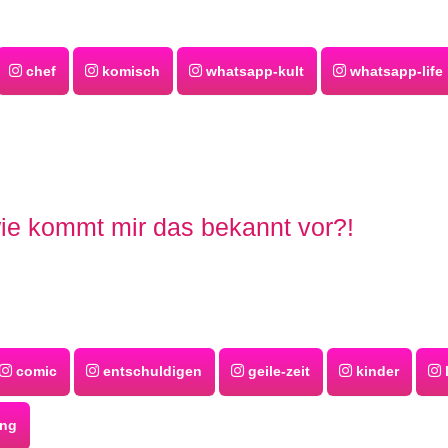
chef
komisch
whatsapp-kult
whatsapp-life
ie kommt mir das bekannt vor?!
comic
entschuldigen
geile-zeit
kinder
ung