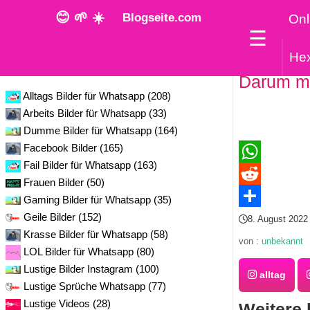
😊 🌱 ☀️
Blogseite.com
Onl
☰
He
Kategorie
Darum mu
Alltags Bilder für Whatsapp (208)
Arbeits Bilder für Whatsapp (33)
Dumme Bilder für Whatsapp (164)
Facebook Bilder (165)
Fail Bilder für Whatsapp (163)
WhatsApp
Frauen Bilder (50)
Reddit
Gaming Bilder für Whatsapp (35)
Geile Bilder (152)
Teilen
8. August 2022
Krasse Bilder für Whatsapp (58)
von :
unbekannt
LOL Bilder für Whatsapp (80)
Lustige Bilder Instagram (100)
alltag
Lustige Sprüche Whatsapp (77)
Lustige Videos (28)
Weitere 