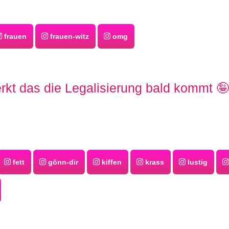
frauen
frauen-witz
omg
kt das die Legalisierung bald kommt 🤪
fett
gönn-dir
kiffen
krass
lustig