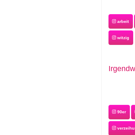
arbeit
witzig
Irgendw
90er
verzeih