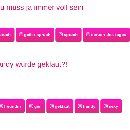
u muss ja immer voll sein
pruch
geiler-spruch
spruch
spruch-des-tages
ndy wurde geklaut?!
freundin
geil
geklaut
handy
sexy