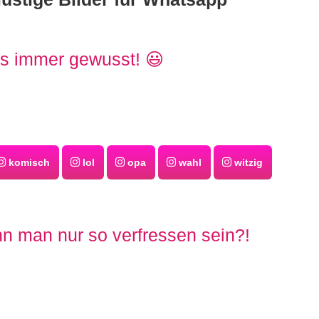
es immer gewusst! 😃
komisch
lol
opa
wahl
witzig
n man nur so verfressen sein?!