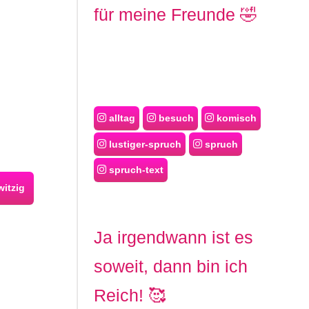
für meine Freunde 🤣
alltag
besuch
komisch
lustiger-spruch
spruch
spruch-text
itzig
Ja irgendwann ist es
soweit, dann bin ich
Reich! 🥰