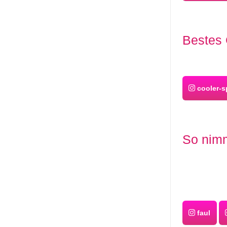
Bestes 
cooler-s
So nimm
faul