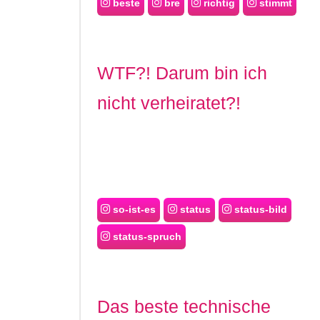
beste
bre
richtig
stimmt
WTF?! Darum bin ich
nicht verheiratet?!
so-ist-es
status
status-bild
status-spruch
Das beste technische