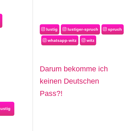
lustig
lustiger-spruch
spruch
whatsapp-witz
witz
Darum bekomme ich
keinen Deutschen
Pass?!
lustig