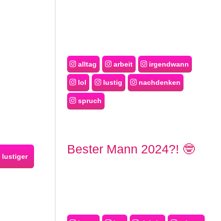
alltag
arbeit
irgendwann
lol
lustig
nachdenken
spruch
Bester Mann 2024?! 🤓
lustiger