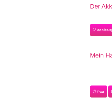
Der Akk
cooler-s
Mein Ha
frau