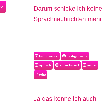
eo
Darum schicke ich keine
Sprachnachrichten mehr
hahah-nice
lustiger-witz
spruch
spruch-text
super
witz
Ja das kenne ich auch