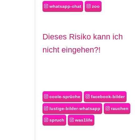
whatsapp-chat
zoo
Dieses Risiko kann ich
nicht eingehen?!
coole-sprüche
facebook-bilder
lustige-bilder-whatsapp
rauchen
spruch
was1life