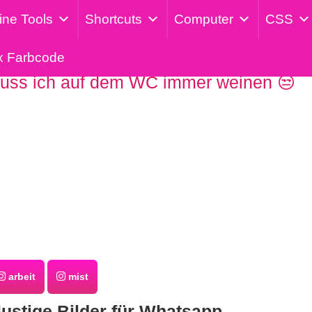
ine Tools
Shortcuts
Computer
CSS
x Farbcode
ss ich auf dem WC immer weinen 😒
arbeit
mist
lustige Bilder für Whatsapp