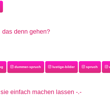
l das denn gehen?
ng
dummer-spruch
lustige-bilder
spruch
w
 sie einfach machen lassen -.-