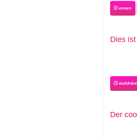
essen
Dies is
eichhör
Der coo