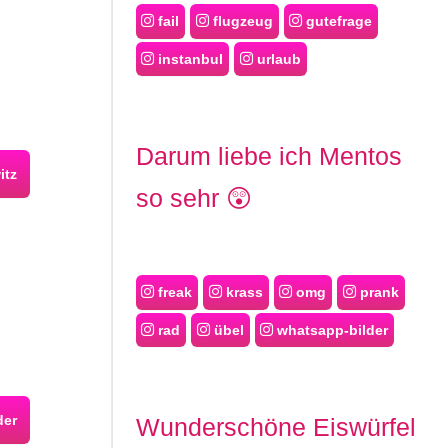
fail
flugzeug
gutefrage
instanbul
urlaub
Darum liebe ich Mentos
itz
so sehr 😲
freak
krass
omg
prank
rad
übel
whatsapp-bilder
der
Wunderschöne Eiswürfel