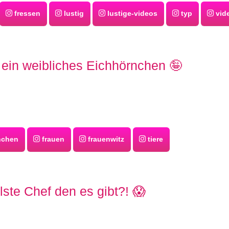
fressen
lustig
lustige-videos
typ
vid
t ein weibliches Eichhörnchen 🤪
nchen
frauen
frauenwitz
tiere
lste Chef den es gibt?! 😱