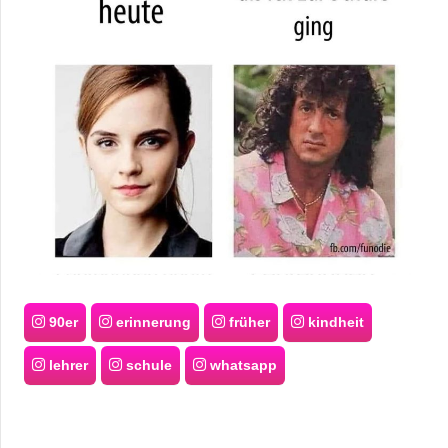
90er
erinnerung
früher
kindheit
lehrer
schule
whatsapp