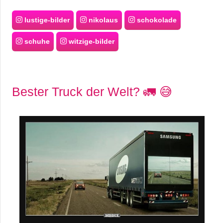
lustige-bilder
nikolaus
schokolade
schuhe
witzige-bilder
Bester Truck der Welt? 🚛 😅