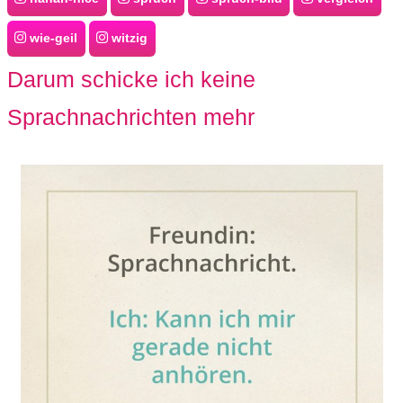
S
wie-geil
witzig
S
Darum schicke ich keine
Sprachnachrichten mehr
Wordpress
U
b
u
n
t
u