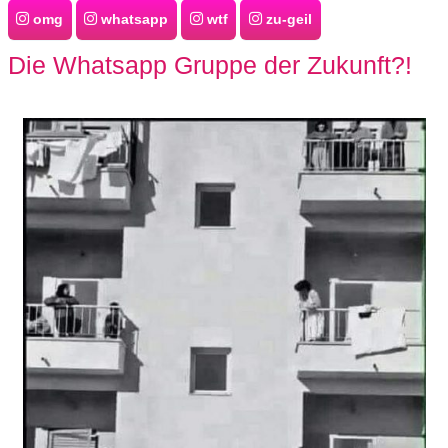
omg
whatsapp
wtf
zu-geil
Die Whatsapp Gruppe der Zukunft?!