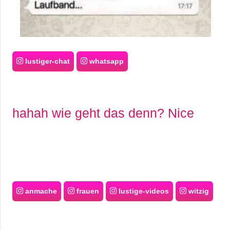
lustiger-chat
whatsapp
hahah wie geht das denn? Nice
anmache
frauen
lustige-videos
witzig