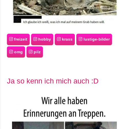
freizeit
hobby
krass
lustige-bilder
omg
pilz
Ja so kenn ich mich auch :D