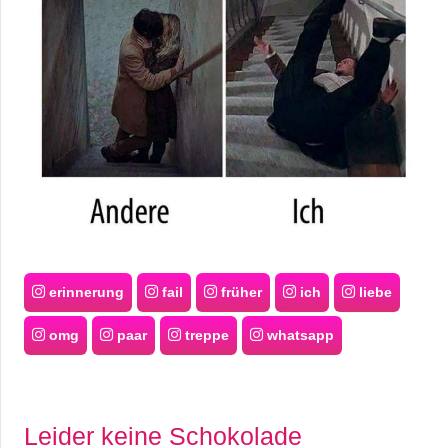
erinnerung
fail
früher
ich
liebe
omg
paar
treppe
whatsapp
Leider keine Schokolade