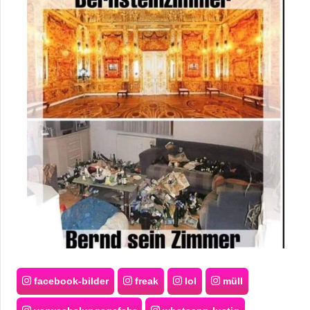
facebook-bilder
freak
lol
müll