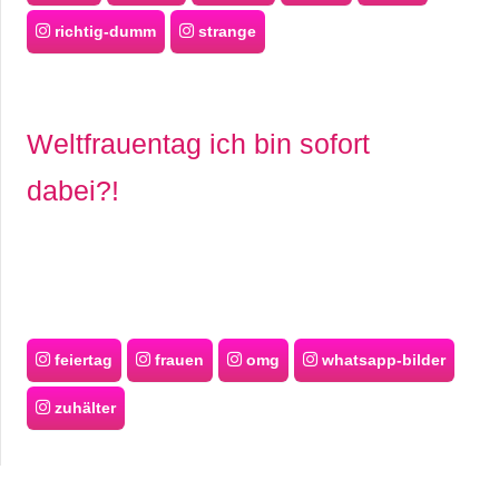
richtig-dumm
strange
Weltfrauentag ich bin sofort
dabei?!
feiertag
frauen
omg
whatsapp-bilder
zuhälter