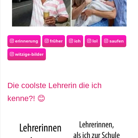
erinnerung
früher
ich
lol
saufen
witzige-bilder
Die coolste Lehrerin die ich
kenne?! 😊