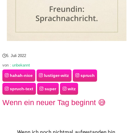
/
L
i
n
u
5. Juli 2022
x
von :
unbekannt
hahah-nice
lustiger-witz
spruch
H
spruch-text
super
witz
e
Wenn ein neuer Tag beginnt 😅
x
F
a