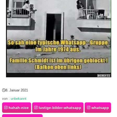
8. Januar 2021
von :
unbekannt
hahah-nice
lustige-bilder-whatsapp
whatsapp