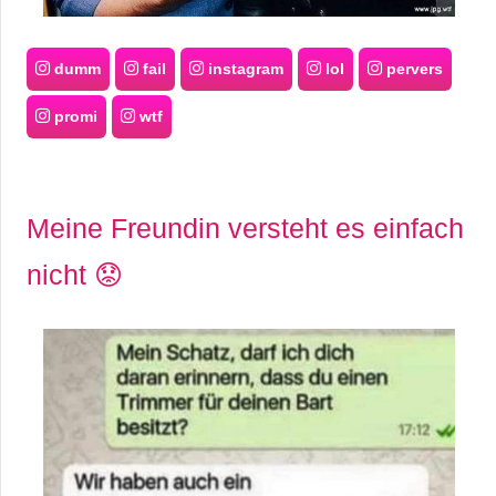
dumm
fail
instagram
lol
pervers
promi
wtf
Meine Freundin versteht es einfach
nicht 😟