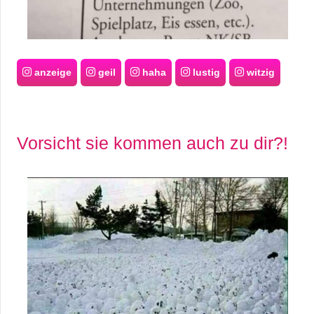
anzeige
geil
haha
lustig
witzig
Vorsicht sie kommen auch zu dir?!