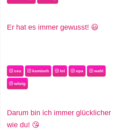
Er hat es immer gewusst! 😃
csu
komisch
lol
opa
wahl
witzig
Darum bin ich immer glücklicher
wie du! 😘