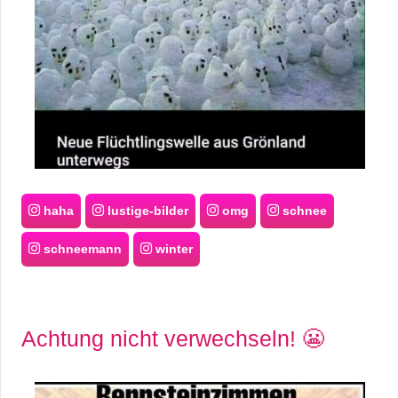
haha
lustige-bilder
omg
schnee
schneemann
winter
Achtung nicht verwechseln! 😬