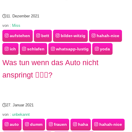
11. Dezember 2021
von :
Miss
aufstehen
bett
bilder-witzig
hahah-nice
ich
schlafen
whatsapp-lustig
yoda
Was tun wenn das Auto nicht
anspringt 🤷🏼‍♀️?
27. Januar 2021
von :
unbekannt
auto
dumm
frauen
haha
hahah-nice