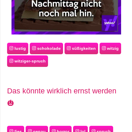
lustig
schokolade
süßigkeiten
witzig
witziger-spruch
Das könnte wirklich ernst werden
🎃
fies
genau
horror
lol
spruch