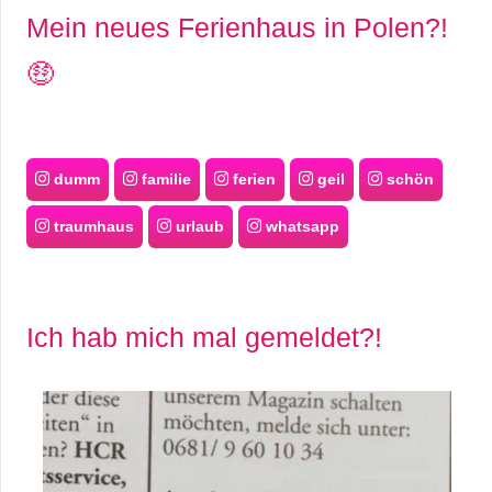
Mein neues Ferienhaus in Polen?!
🤑
dumm
familie
ferien
geil
schön
traumhaus
urlaub
whatsapp
Ich hab mich mal gemeldet?!