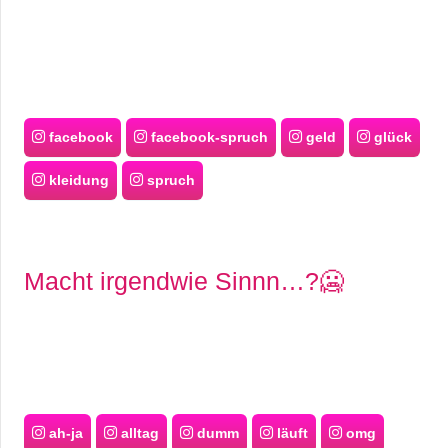
facebook
facebook-spruch
geld
glück
kleidung
spruch
Macht irgendwie Sinnn…?🥶
ah-ja
alltag
dumm
läuft
omg