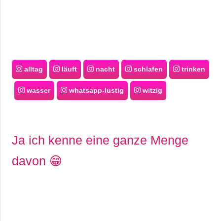
alltag
läuft
nacht
schlafen
trinken
wasser
whatsapp-lustig
witzig
Ja ich kenne eine ganze Menge
davon 😁