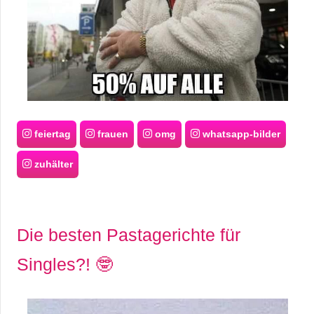
feiertag
frauen
omg
whatsapp-bilder
zuhälter
Die besten Pastagerichte für
Singles?! 🤓