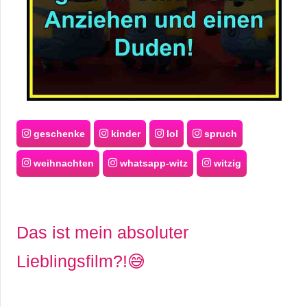
geschenke
kinder
lol
spruch
weihnachten
whatsapp-witz
witzig
Das ist mein absoluter
Lieblingsfilm?!😅