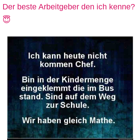
Der beste Arbeitgeber den ich kenne?
😇
C
o
m
p
u
t
e
r
C