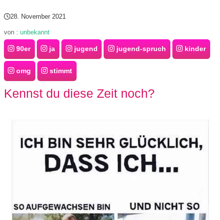
28. November 2021
von :
unbekannt
90er
ja
jugend
jugend-spruch
kinder
omg
stimmt
Kennst du diese Zeit noch?