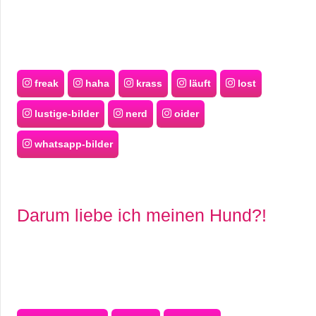
freak
haha
krass
läuft
lost
lustige-bilder
nerd
oider
whatsapp-bilder
Darum liebe ich meinen Hund?!