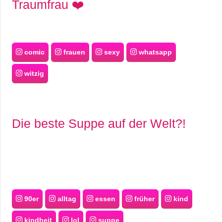
Traumfrau ❤️
comic
frauen
sexy
whatsapp
witzig
Die beste Suppe auf der Welt?!
90er
alltag
essen
früher
kind
kindheit
lol
suppe