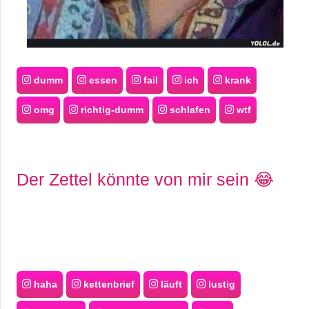
dumm
essen
fail
ich
krank
omg
richtig-dumm
schlafen
wtf
Der Zettel könnte von mir sein 😂
haha
kettenbrief
läuft
lustig