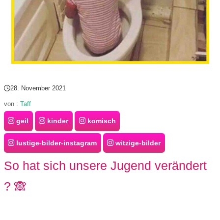
28. November 2021
von :
Taff
geil
kinder
komisch
lustige-bilder-instagram
witzige-bilder
So hat sich unsere Jugend verändert
? 🙈