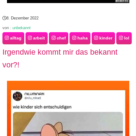
S
S
8. Dezember 2022
von :
unbekannt
alltag
arbeit
chef
haha
kinder
lol
Wordpress
Irgendwie kommt mir das bekannt
vor?!
U
b
u
n
t
u