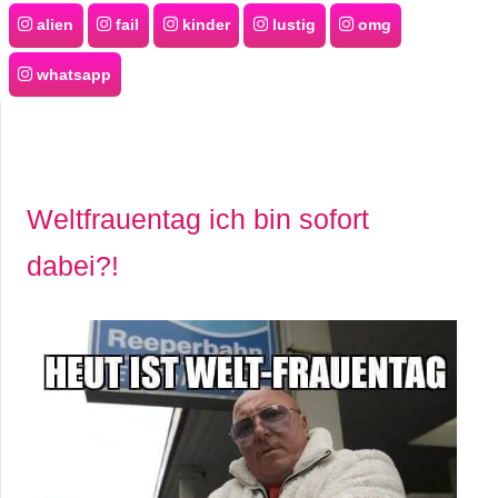
alien
fail
kinder
lustig
omg
whatsapp
Weltfrauentag ich bin sofort
dabei?!