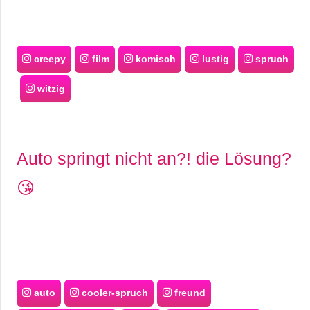
creepy
film
komisch
lustig
spruch
witzig
Auto springt nicht an?! die Lösung?
😘
auto
cooler-spruch
freund