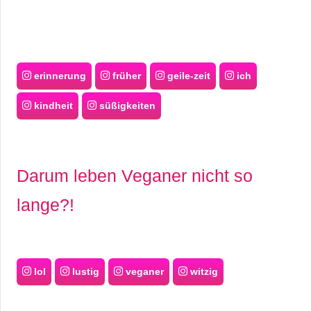
erinnerung
früher
geile-zeit
ich
kindheit
süßigkeiten
Darum leben Veganer nicht so
lange?!
lol
lustig
veganer
witzig