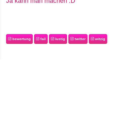
Ja kann man machen :D
bewertung
fail
lustig
twitter
witzig