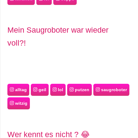
Mein Saugroboter war wieder
voll?!
alltag
geil
lol
putzen
saugroboter
witzig
Wer kennt es nicht ? 😂