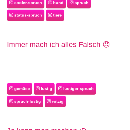
cooler-spruch
hund
spruch
status-spruch
tiere
Immer mach ich alles Falsch 😞
gemüse
lustig
lustiger-spruch
spruch-lustig
witzig