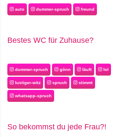
auto
dummer-spruch
freund
Bestes WC für Zuhause?
dummer-spruch
gönn
läuft
lol
lustiger-witz
spruch
stimmt
whatsapp-spruch
So bekommst du jede Frau?!