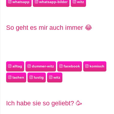
whatsapp
whatsapp-bilder
witz
So geht es mir auch immer 😂
alltag
dummer-witz
facebook
komisch
lachen
lustig
witz
Ich habe sie so geliebt? 🥳