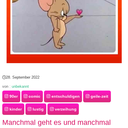
/
L
i
n
u
x
28. September 2022
H
von :
unbekannt
e
90er
comic
entschuldigen
geile-zeit
x
kinder
lustig
verzeihung
F
Manchmal geht es und manchmal
a