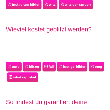
instagram-bilder
witz
witziger-spruch
Wieviel kostet geblitzt werden?
auto
blitzer
fail
lustige-bilder
omg
whatsapp-fail
So findest du garantiert deine