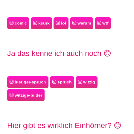
comic
krank
lol
warum
wtf
Ja das kenne ich auch noch 😊
lustiger-spruch
spruch
witzig
witzige-bilder
Hier gibt es wirklich Einhörner? 😊