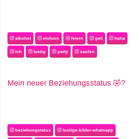
alkohol
einhorn
feiern
geil
haha
ich
lustig
party
saufen
Mein neuer Beziehungsstatus 🤣?
beziehungstatus
lustige-bilder-whatsapp