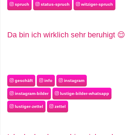
spruch
status-spruch
witziger-spruch
Da bin ich wirklich sehr beruhigt 😌
geschäft
info
instagram
instagram-bilder
lustige-bilder-whatsapp
lustiger-zettel
zettel