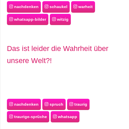
nachdenken
schaukel
warheit
whatsapp-bilder
witzig
Das ist leider die Wahrheit über
unsere Welt?!
nachdenken
spruch
traurig
traurige-sprüche
whatsapp