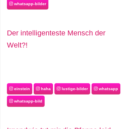
S
whatsapp-bilder
S
Der intelligenteste Mensch der
Wordpress
Welt?!
U
b
u
einstein
haha
lustige-bilder
whatsapp
n
whatsapp-bild
t
u