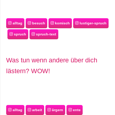
alltag
besuch
komisch
lustiger-spruch
spruch
spruch-text
Was tun wenn andere über dich
lästern? WOW!
alltag
arbeit
ärgern
ente