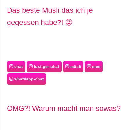
Das beste Müsli das ich je
gegessen habe?! 🤨
chat
lustiger-chat
müsli
nice
whatsapp-chat
OMG?! Warum macht man sowas?