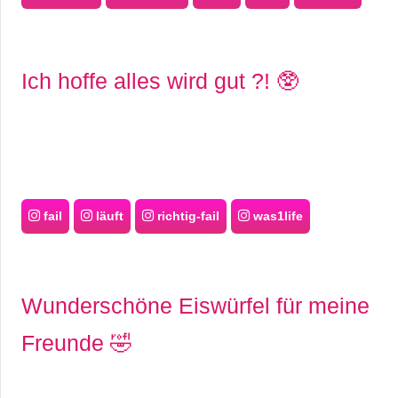
r
b
Ich hoffe alles wird gut ?! 🥸
c
o
d
e
fail
läuft
richtig-fail
was1life
Wunderschöne Eiswürfel für meine
Freunde 🤣