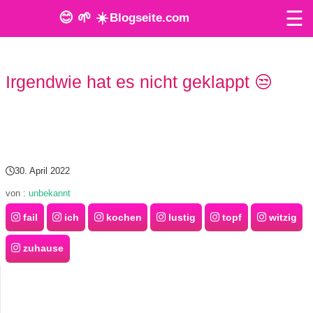
☰
😊 🌱 ☀️
Blogseite.com
O
Irgendwie hat es nicht geklappt 😒
n
l
i
n
30. April 2022
e
von :
unbekannt
fail
ich
kochen
lustig
topf
witzig
T
o
zuhause
o
l