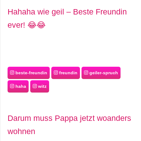
s
Hahaha wie geil – Beste Freundin
ever! 😂😂
S
h
o
r
beste-freundin
freundin
geiler-spruch
t
haha
witz
c
u
Darum muss Pappa jetzt woanders
t
wohnen
s