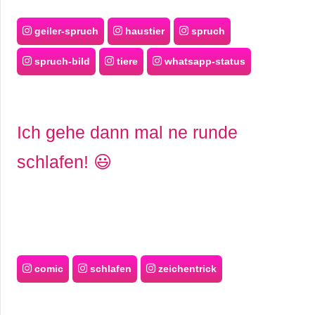
geiler-spruch
haustier
spruch
spruch-bild
tiere
whatsapp-status
Ich gehe dann mal ne runde
schlafen! 😃
comic
schlafen
zeichentrick