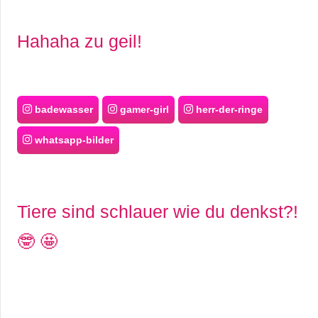
Hahaha zu geil!
badewasser
gamer-girl
herr-der-ringe
whatsapp-bilder
Tiere sind schlauer wie du denkst?!
🤓 🤩