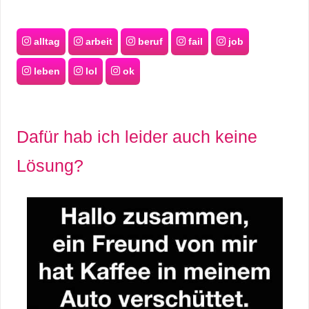
alltag
arbeit
beruf
fail
job
leben
lol
ok
Dafür hab ich leider auch keine
Lösung?