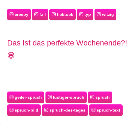
creepy
fail
ticktock
typ
witzig
Das ist das perfekte Wochenende?!
😅
geiler-spruch
lustiger-spruch
spruch
spruch-bild
spruch-des-tages
spruch-text