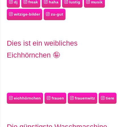
dj
freak
haha
lustig
musik
witzige-bilder
zu-gut
Dies ist ein weibliches
Eichhörnchen 🤪
eichhörnchen
frauen
frauenwitz
tiere
Die günstigste Waschmaschine