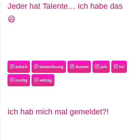
Jeder hat Talente… ich habe das
😄
arbeit
bewerbung
dumm
job
lol
lustig
witzig
Ich hab mich mal gemeldet?!