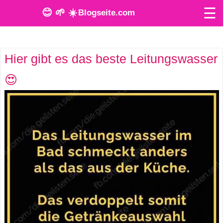
☰
😊 🌱 ☀️
Blogseite.com
O
Hier gibt es das beste Leitungswasser
n
😍
l
i
n
e
T
o
o
l