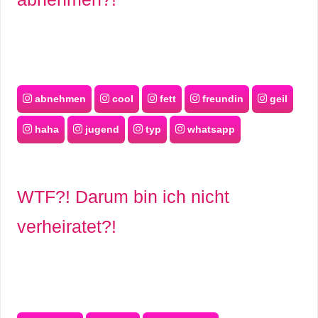
abnehmen
cool
fett
freundin
geil
haha
jugend
typ
whatsapp
WTF?! Darum bin ich nicht
verheiratet?!