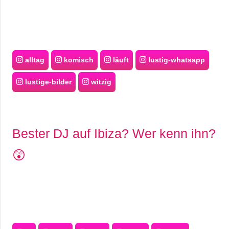
alltag
komisch
läuft
lustig-whatsapp
lustige-bilder
witzig
Bester DJ auf Ibiza? Wer kenn ihn?
😲