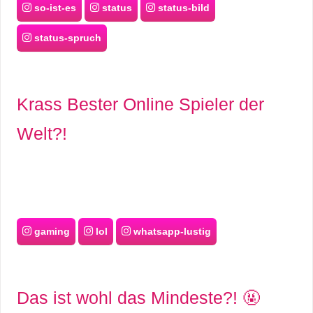
so-ist-es
status
status-bild
status-spruch
Krass Bester Online Spieler der
Welt?!
gaming
lol
whatsapp-lustig
Das ist wohl das Mindeste?! 🤬