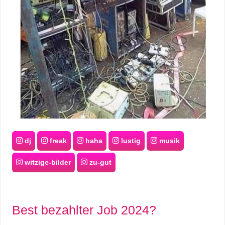
dj
freak
haha
lustig
musik
witzige-bilder
zu-gut
Best bezahlter Job 2024?