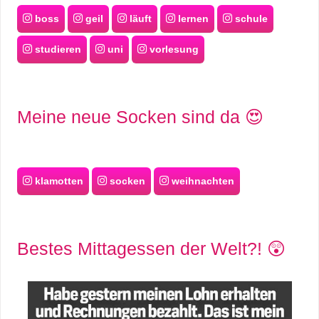
boss
geil
läuft
lernen
schule
studieren
uni
vorlesung
Meine neue Socken sind da 😍
klamotten
socken
weihnachten
Bestes Mittagessen der Welt?! 😲