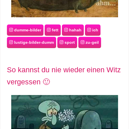
dumme-bilder
fett
hahah
ich
lustige-bilder-dumm
sport
zu-geil
So kannst du nie wieder einen Witz
vergessen 🙂