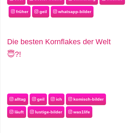
früher
geil
whatsapp-bilder
Die besten Kornflakes der Welt
😇?!
alltag
geil
ich
komisch-bilder
läuft
lustige-bilder
was1life