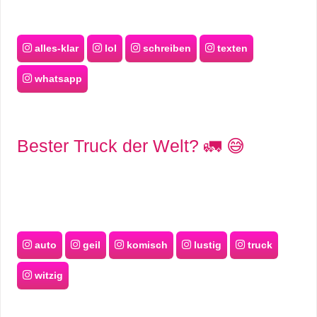
alles-klar
lol
schreiben
texten
whatsapp
Bester Truck der Welt? 🚛 😅
auto
geil
komisch
lustig
truck
witzig