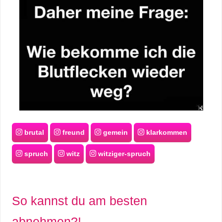
brutal
freund
gemein
klarkommen
spruch
witz
witziger-spruch
So kannst du am besten
abnehmen?!