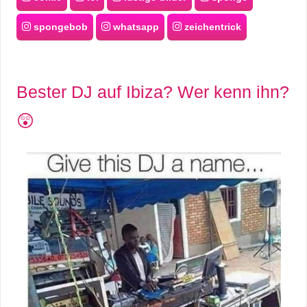
spongebob
whatsapp
zeichentrick
Bester DJ auf Ibiza? Wer kenn ihn?
😲