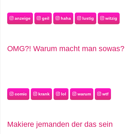
anzeige
geil
haha
lustig
witzig
OMG?! Warum macht man sowas?
comic
krank
lol
warum
wtf
Makiere jemanden der das sein