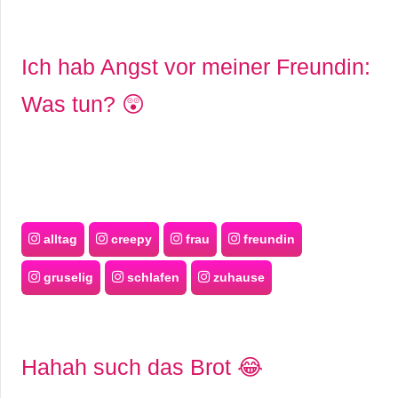
Ich hab Angst vor meiner Freundin:
Was tun? 😲
alltag
creepy
frau
freundin
gruselig
schlafen
zuhause
Hahah such das Brot 😂