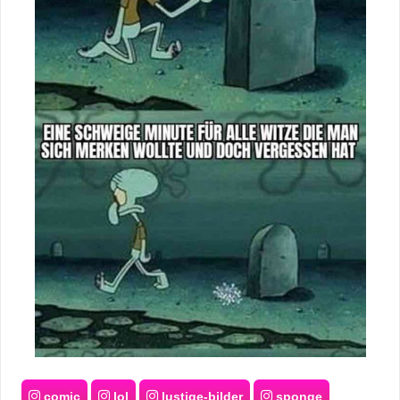
comic
lol
lustige-bilder
sponge