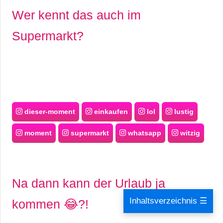
Wer kennt das auch im
Supermarkt?
dieser-moment
einkaufen
lol
lustig
moment
supermarkt
whatsapp
witzig
Na dann kann der Urlaub ja
Inhaltsverzeichnis ☰
kommen 😂?!