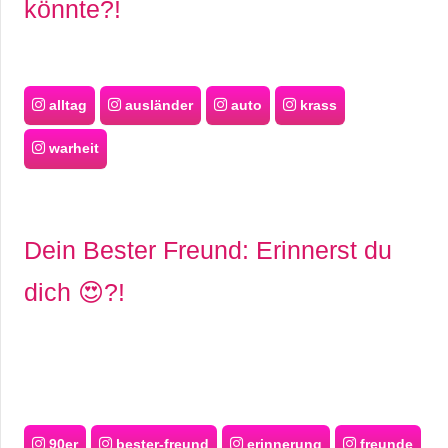
könnte?!
alltag
ausländer
auto
krass
warheit
Dein Bester Freund: Erinnerst du
dich 😍?!
90er
bester-freund
erinnerung
freunde