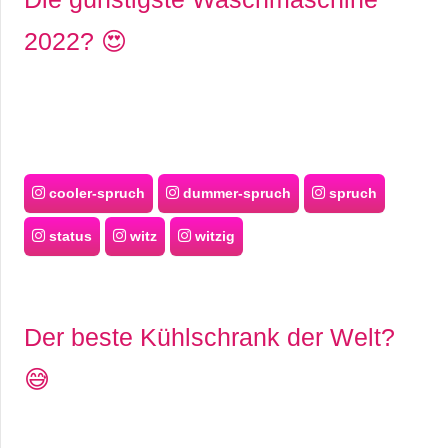
2022? 😍
cooler-spruch
dummer-spruch
spruch
status
witz
witzig
Der beste Kühlschrank der Welt?
😅