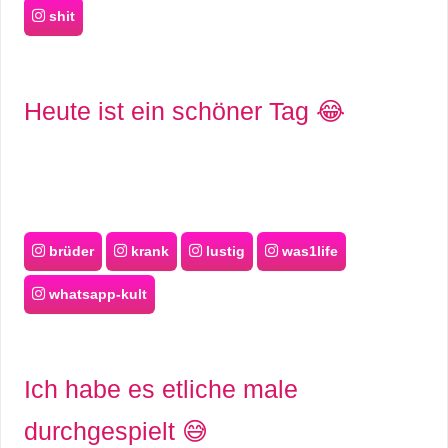
shit
Heute ist ein schöner Tag 😂
brüder
krank
lustig
was1life
whatsapp-kult
Ich habe es etliche male
durchgespielt 😅