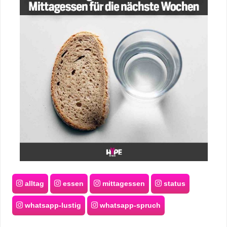
alltag
essen
mittagessen
status
whatsapp-lustig
whatsapp-spruch