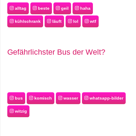
alltag
beste
geil
haha
kühlschrank
läuft
lol
wtf
Gefährlichster Bus der Welt?
bus
komisch
wasser
whatsapp-bilder
witzig