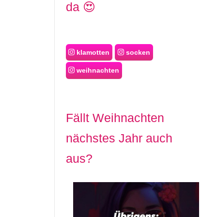
da 😍
klamotten
socken
weihnachten
Fällt Weihnachten
nächstes Jahr auch
aus?