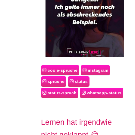
coole-sprüche
instagram
sprüche
status
status-spruch
whatsapp-status
Lernen hat irgendwie
nicht geklappt 😂