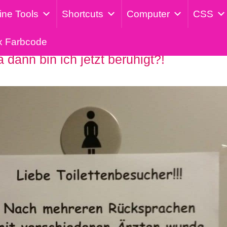
ine Tools
Shortcuts
Computer
CSS
x Farbcode
a dann bin ich jetzt beruhigt?!