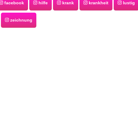
facebook
hilfe
krank
krankheit
lustig
zeichnung