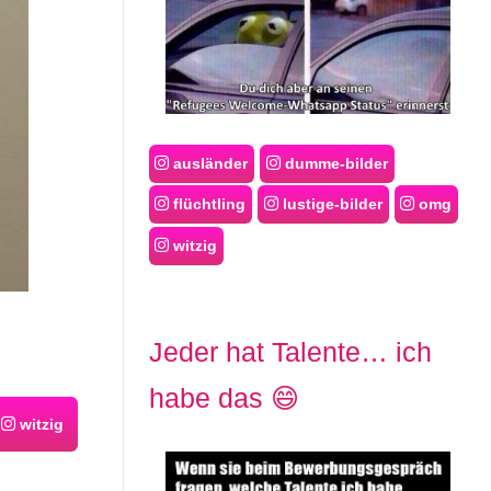
ausländer
dumme-bilder
flüchtling
lustige-bilder
omg
witzig
Jeder hat Talente… ich
habe das 😄
witzig