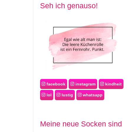
Seh ich genauso!
facebook
instagram
kindheit
lol
lustig
whatsapp
Meine neue Socken sind