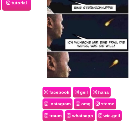
tutorial
facebook
geil
haha
instagram
omg
sterne
traum
whatsapp
wie-geil