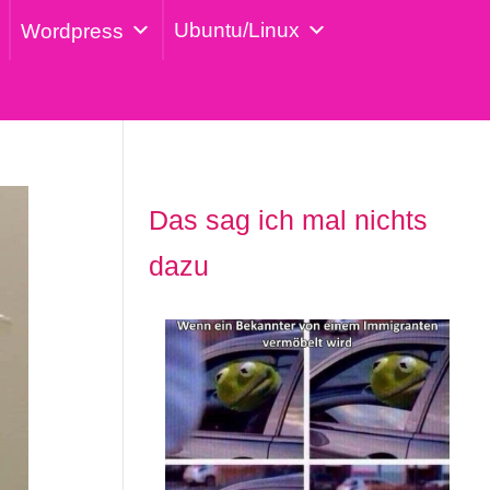
Ubuntu/Linux
Wordpress
Das sag ich mal nichts
dazu