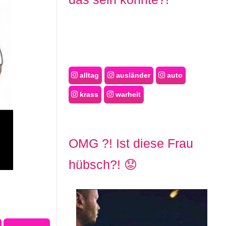
alltag
ausländer
auto
krass
warheit
OMG ?! Ist diese Frau
hübsch?! 😟