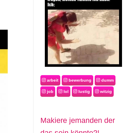
arbeit
bewerbung
dumm
job
lol
lustig
witzig
Makiere jemanden der
das sein könnte?!