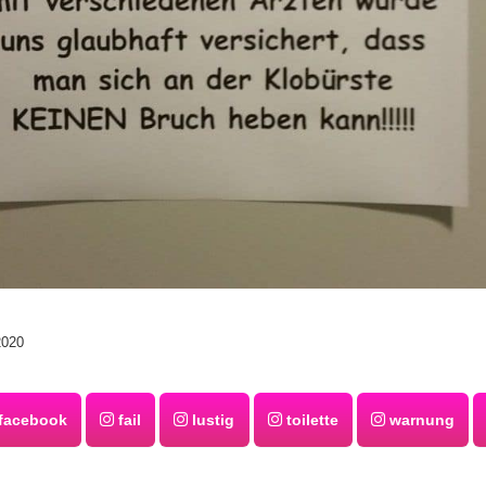
2020
facebook
fail
lustig
toilette
warnung