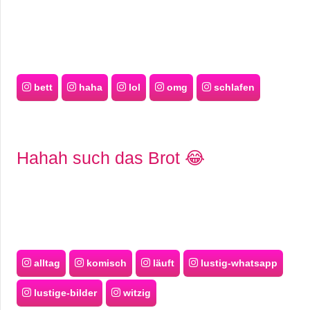
bett
haha
lol
omg
schlafen
Hahah such das Brot 😂
alltag
komisch
läuft
lustig-whatsapp
lustige-bilder
witzig