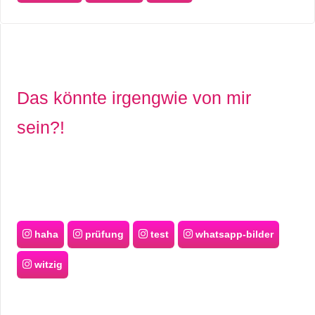
Das könnte irgengwie von mir
sein?!
haha
prüfung
test
whatsapp-bilder
witzig