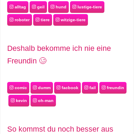
/
alltag
geil
hund
lustige-tiere
L
roboter
tiere
witzige-tiere
i
n
Deshalb bekomme ich nie eine
u
Freundin 🥴
x
H
comic
dumm
facbook
fail
freundin
e
kevin
oh-man
x
F
So kommst du noch besser aus
a