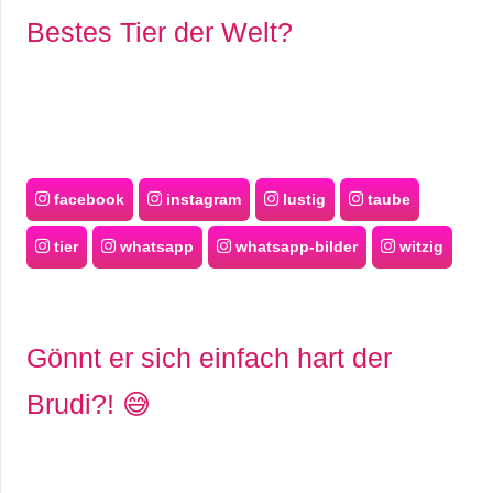
Bestes Tier der Welt?
facebook
instagram
lustig
taube
tier
whatsapp
whatsapp-bilder
witzig
Gönnt er sich einfach hart der
Brudi?! 😅