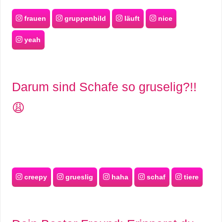
frauen
gruppenbild
läuft
nice
yeah
Darum sind Schafe so gruselig?!!
😩
creepy
grueslig
haha
schaf
tiere