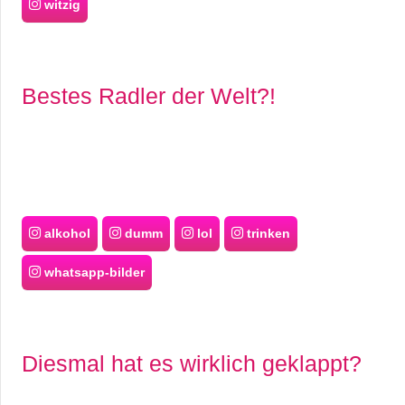
witzig
Bestes Radler der Welt?!
alkohol
dumm
lol
trinken
whatsapp-bilder
Diesmal hat es wirklich geklappt?