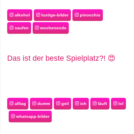
alkohol
lustige-bilder
pinocchio
saufen
wochenende
Das ist der beste Spielplatz?! 😍
alltag
dumm
geil
ich
läuft
lol
whatsapp-bilder