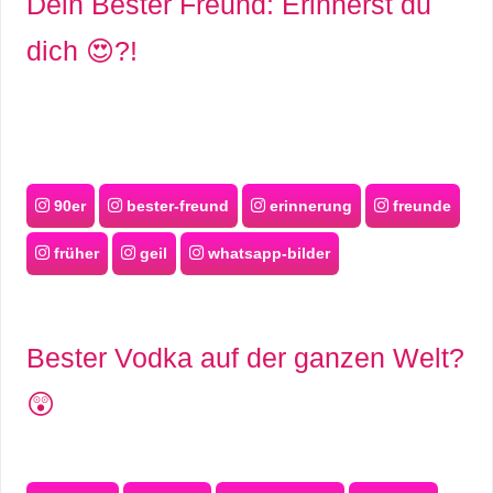
Dein Bester Freund: Erinnerst du
dich 😍?!
90er
bester-freund
erinnerung
freunde
früher
geil
whatsapp-bilder
Bester Vodka auf der ganzen Welt?
😲