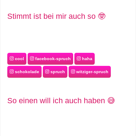
S
Stimmt ist bei mir auch so 🤓
S
Wordpress
cool
facebook-spruch
haha
U
schokolade
spruch
witziger-spruch
b
u
So einen will ich auch haben 😅
n
t
u