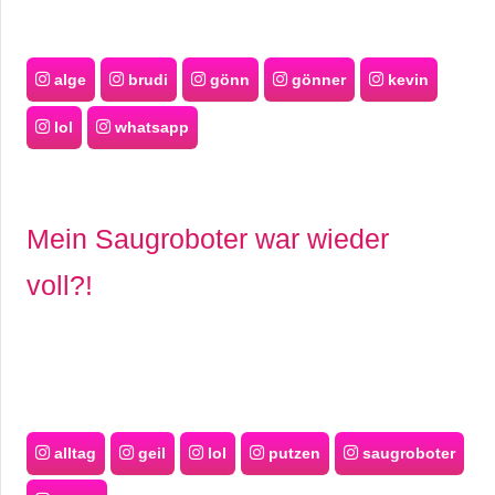
alge
brudi
gönn
gönner
kevin
lol
whatsapp
Mein Saugroboter war wieder
voll?!
alltag
geil
lol
putzen
saugroboter