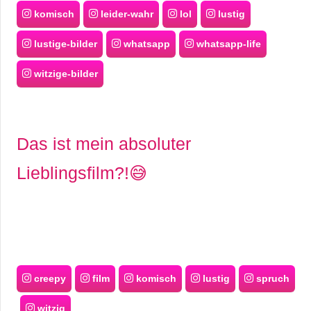
komisch
leider-wahr
lol
lustig
lustige-bilder
whatsapp
whatsapp-life
witzige-bilder
Das ist mein absoluter
Lieblingsfilm?!😅
creepy
film
komisch
lustig
spruch
witzig