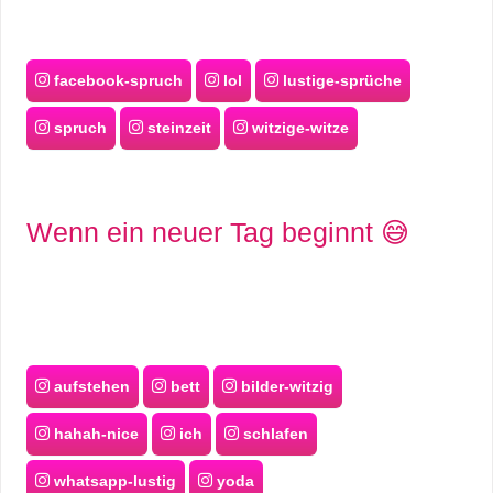
facebook-spruch
lol
lustige-sprüche
spruch
steinzeit
witzige-witze
Wenn ein neuer Tag beginnt 😅
aufstehen
bett
bilder-witzig
hahah-nice
ich
schlafen
whatsapp-lustig
yoda