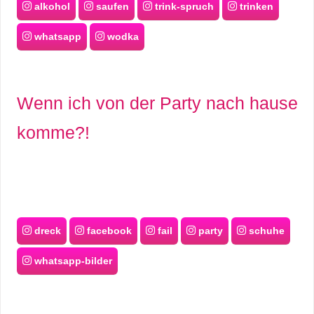
alkohol
saufen
trink-spruch
trinken
whatsapp
wodka
Wenn ich von der Party nach hause
komme?!
dreck
facebook
fail
party
schuhe
whatsapp-bilder