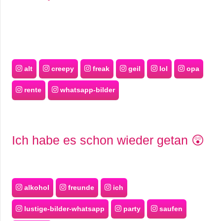
alt
creepy
freak
geil
lol
opa
rente
whatsapp-bilder
Ich habe es schon wieder getan 😲
alkohol
freunde
ich
lustige-bilder-whatsapp
party
saufen