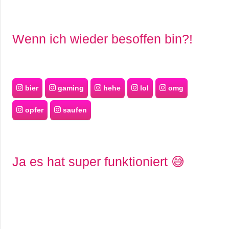
Wenn ich wieder besoffen bin?!
bier
gaming
hehe
lol
omg
opfer
saufen
Ja es hat super funktioniert 😅