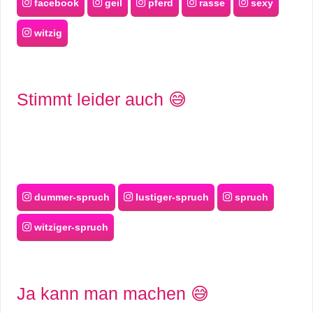
facebook
geil
pferd
rasse
sexy
witzig
Stimmt leider auch 😅
dummer-spruch
lustiger-spruch
spruch
witziger-spruch
Ja kann man machen 😅