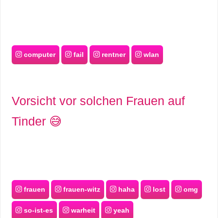
computer
fail
rentner
wlan
Vorsicht vor solchen Frauen auf
Tinder 😅
frauen
frauen-witz
haha
lost
omg
so-ist-es
warheit
yeah