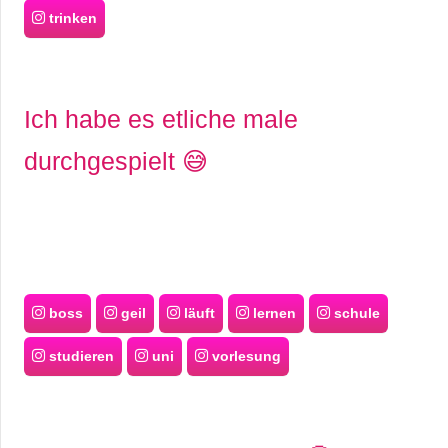
trinken
Ich habe es etliche male
durchgespielt 😅
boss
geil
läuft
lernen
schule
studieren
uni
vorlesung