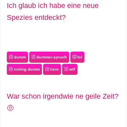
Ich glaub ich habe eine neue
Spezies entdeckt?
dumm
dummer-spruch
lol
richtig-dumm
tiere
wtf
War schon irgendwie ne geile Zeit?
🤨