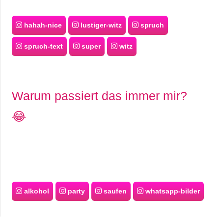
hahah-nice
lustiger-witz
spruch
spruch-text
super
witz
Warum passiert das immer mir?
😂
alkohol
party
saufen
whatsapp-bilder