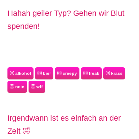
Hahah geiler Typ? Gehen wir Blut
spenden!
alkohol
bier
creepy
freak
krass
nein
wtf
Irgendwann ist es einfach an der
Zeit 🤣