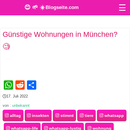
☰
😊 🌱 ☀️
Blogseite.com
O
Günstige Wohnungen in München?
n
🧐
l
i
n
e
WhatsApp
Reddit
Teilen
T
17. Juli 2022
o
von :
unbekannt
o
alltag
insekten
stimmt
tiere
whatsapp
l
whatsapp-life
whatsapp-lustig
wohnung