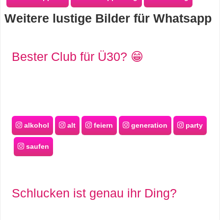
s
Weitere lustige Bilder für Whatsapp
S
Bester Club für Ü30? 😁
h
o
r
alkohol
alt
feiern
generation
party
t
saufen
c
u
t
Schlucken ist genau ihr Ding?
s