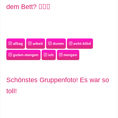
dem Bett? 💇🏼‍♀️
r
b
c
o
alltag
arbeit
dumm
echt-blöd
d
guten-morgen
ich
morgen
e
Schönstes Gruppenfoto! Es war so
toll!