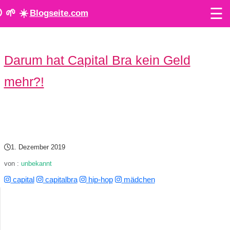
☰
 🌱 ☀️
Blogseite.com
O
Darum hat Capital Bra kein Geld
n
mehr?!
l
i
n
e
1. Dezember 2019
T
von :
unbekannt
capital
capitalbra
hip-hop
mädchen
o
o
l