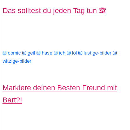
Das solltest du jeden Tag tun 🙈
r
b
c
o
comic
geil
hase
ich
lol
lustige-bilder
d
witzige-bilder
e
Markiere deinen Besten Freund mit
Bart?!