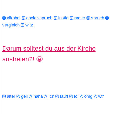
alkohol
cooler-spruch
lustig
radler
spruch
vergleich
witz
Darum solltest du aus der Kirche
austreten?! 😬
alter
geil
haha
ich
läuft
lol
omg
wtf