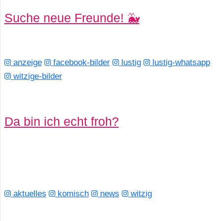
/
Suche neue Freunde! 🐳
L
i
n
anzeige
facebook-bilder
lustig
lustig-whatsapp
witzige-bilder
u
x
Da bin ich echt froh?
H
e
x
aktuelles
komisch
news
witzig
F
a