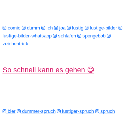
S
S
comic
dumm
ich
joa
lustig
lustige-bilder
lustige-bilder-whatsapp
schlafen
spongebob
Wordpress
zeichentrick
U
So schnell kann es gehen 😄
b
u
n
t
bier
dummer-spruch
lustiger-spruch
spruch
u