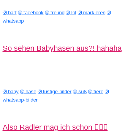
bart
facebook
freund
lol
markieren
whatsapp
So sehen Babyhasen aus?! hahaha
baby
hase
lustige-bilder
süß
tiere
whatsapp-bilder
Also Radler mag ich schon 🧝🏻‍♂️