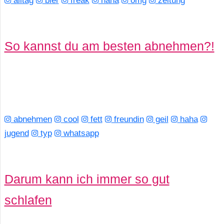
alltag
bier
freak
haha
omg
zeitung
C
So kannst du am besten abnehmen?!
o
m
p
u
abnehmen
cool
fett
freundin
geil
haha
t
jugend
typ
whatsapp
e
r
Darum kann ich immer so gut
schlafen
C